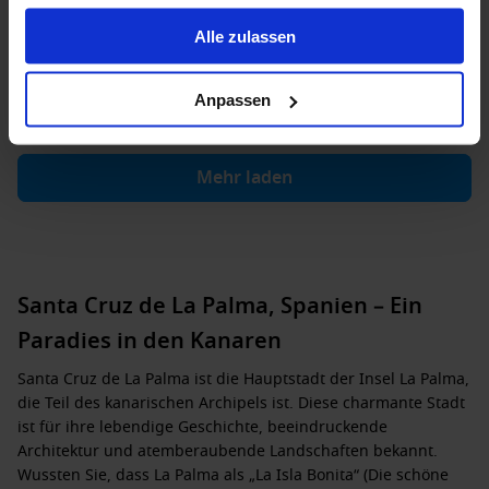
8 Jan. 2028
24
Nächte
Keine alternativen
gesammelt haben.
Alle zulassen
Innenkabine
ab
Außenkabine
ab
Balkonkabine
ab
Suite
a
2,645 €
3,355 €
3,760 €
6,175
p. P.
p. P.
p. P.
Anpassen
Mehr laden
Santa Cruz de La Palma, Spanien – Ein
Paradies in den Kanaren
Santa Cruz de La Palma ist die Hauptstadt der Insel La Palma,
die Teil des kanarischen Archipels ist. Diese charmante Stadt
ist für ihre lebendige Geschichte, beeindruckende
Architektur und atemberaubende Landschaften bekannt.
Wussten Sie, dass La Palma als „La Isla Bonita“ (Die schöne