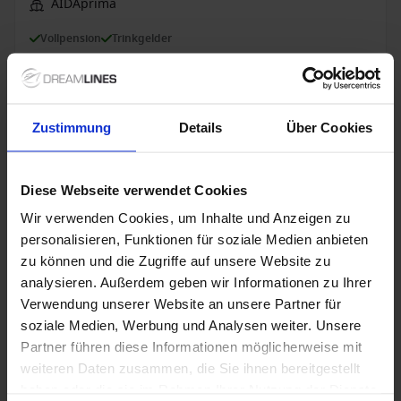
AIDAprima
Vollpension
Trinkgelder
6 Jan. 2027
24
Nächte
Keine alternativen
Zustimmung
Details
Über Cookies
Innenkabine
ab
Außenkabine
ab
Balkonkabine
ab
Suite
a
2,595 €
3,205 €
3,815 €
5,945
p. P.
p. P.
p. P.
Diese Webseite verwendet Cookies
Nur Kreuzfahrt
Wir verwenden Cookies, um Inhalte und Anzeigen zu
Kanarische Inseln ab Kiel, Deutschland auf
personalisieren, Funktionen für soziale Medien anbieten
AIDAperla
zu können und die Zugriffe auf unsere Website zu
analysieren. Außerdem geben wir Informationen zu Ihrer
Ab / An Kiel
Verwendung unserer Website an unsere Partner für
AIDAperla
soziale Medien, Werbung und Analysen weiter. Unsere
Partner führen diese Informationen möglicherweise mit
Vollpension
Trinkgelder
weiteren Daten zusammen, die Sie ihnen bereitgestellt
haben oder die sie im Rahmen Ihrer Nutzung der Dienste