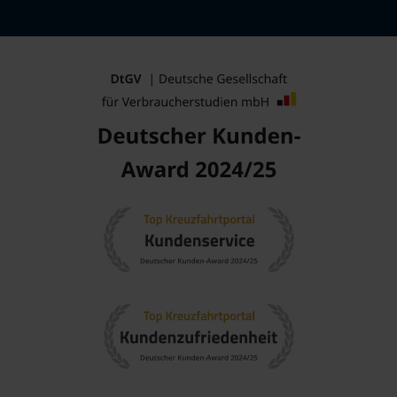
Kanarische Inseln
: Die traumhaften Strände,
beeindruckenden Vulkanlandschaften und vielfältige
Kultur machen diese Region zu einem beliebten Ziel für
Urlauber.
Afrika
: Diese faszinierende Region bietet eine Vielzahl von
Kulturen, historischen Stätten und atemberaubenden
Landschaften in Ländern wie
Marokko
und
Ägypten
.
Nordafrika
: Eine kulturell reiche Region, die sowohl
wunderschöne Strände als auch historische Städte bietet,
ideal für Entdeckungstouren.
Mittelmeer
: Ein beliebtes Kreuzfahrtreiseziel mit einer
Vielzahl von Küstenstädten, die für ihre Schönheit und
kulturellen Reichtümer bekannt sind.
Westliches Mittelmeer
: Diese Region bietet
beeindruckende Hafenstädte und vielfältige kulturelle
Erlebnisse in Ländern wie Spanien,
Frankreich
und
Italien
.