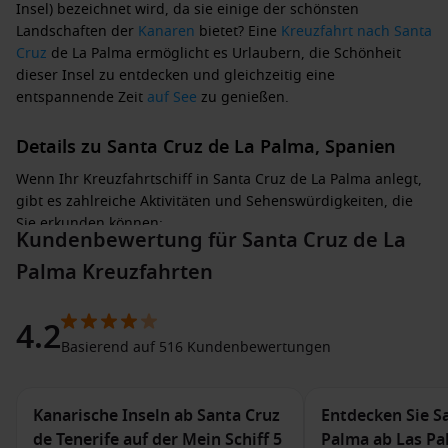
Insel) bezeichnet wird, da sie einige der schönsten
Landschaften der
Kanaren
bietet? Eine
Kreuzfahrt nach Santa
Cruz
de La Palma ermöglicht es Urlaubern, die Schönheit
dieser Insel zu entdecken und gleichzeitig eine
entspannende Zeit
auf See
zu genießen.
Details zu Santa Cruz de La Palma, Spanien
Wenn Ihr Kreuzfahrtschiff in Santa Cruz de La Palma anlegt,
gibt es zahlreiche Aktivitäten und Sehenswürdigkeiten, die
Sie erkunden können:
Kundenbewertung für Santa Cruz de La
Palma Kreuzfahrten
Besuch der historischen Altstadt: Spazieren Sie durch die
charmanten Gassen mit ihren kolonisierenden Gebäuden
und entdecken Sie lokale Boutiquen, Cafés und
4.2
Restaurants.
Basierend auf 516 Kundenbewertungen
Erkundung der Kirche
Santo Domingo
: Diese
wunderschöne Kirche aus dem 16. Jahrhundert ist ein
architektonisches Highlight und bietet Einblicke in die
Kanarische Inseln ab Santa Cruz
Entdecken Sie S
Geschichte der Stadt.
de Tenerife auf der Mein Schiff 5
Palma ab Las P