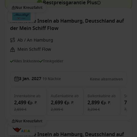
Bestpreisgarantie Plus
Nur Kreuzfahrt
Kanarische Inseln ab Hamburg, Deutschland auf
der Mein Schiff Flow
Ab / An Hamburg
Mein Schiff Flow
Alles Inklusive
Trinkgelder
3 Jan. 2027
19
Nächte
Keine alternativen
Innenkabine
ab
Außenkabine
ab
Balkonkabine
ab
Suite
a
2,499 €
2,699 €
2,899 €
7,499
p. P.
p. P.
p. P.
2,659 €
2,999 €
3,294 €
7,731 €
Nur Kreuzfahrt
Kanarische Inseln ab Hamburg, Deutschland auf