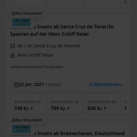
5,493 €
Nur Kreuzfahrt
Kanarische Inseln ab Santa Cruz de Tenerife,
Spanien auf der Mein Schiff Relax
Ab / An Santa Cruz de Tenerife
Mein Schiff Relax
Alles Inklusive
Trinkgelder
22 Jan. 2027
8 Alternativen
7
Nächte
Innenkabine
ab
Außenkabine
ab
Balkonkabine
ab
Suite
a
749 €
799 €
849 €
1,999
p. P.
p. P.
p. P.
Nur Kreuzfahrt
Kanarische Inseln ab Bremerhaven, Deutschland