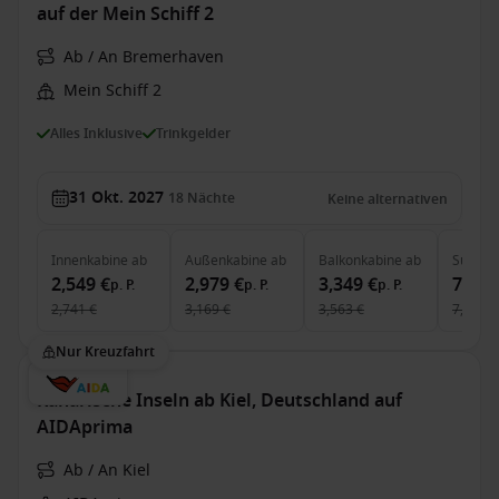
auf der Mein Schiff 2
Ab / An Bremerhaven
Mein Schiff 2
Alles Inklusive
Trinkgelder
31 Okt. 2027
18
Nächte
Keine alternativen
Innenkabine
ab
Außenkabine
ab
Balkonkabine
ab
Suite
a
2,549 €
2,979 €
3,349 €
7,229
p. P.
p. P.
p. P.
2,741 €
3,169 €
3,563 €
7,690 €
Nur Kreuzfahrt
Kanarische Inseln ab Kiel, Deutschland auf
AIDAprima
Ab / An Kiel