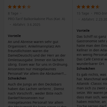
Wanderungen im Nationalpark Caldera de Taburiente:
Genießen Sie die beeindruckende Natur und die vielfältige
8 Tage
15 Tage
PRO-Inn
Flora und Fauna dieser wunderschönen Region.
•
•
PRO-Tarif Balkonkabine Plus (Kat. A)
Abfahrt: 2.23.2
•
Erholsame Stunden am Strand: Profitieren Sie von den
Abfahrt: 3.6.2025
•
schönen Stränden, wo Sie schwimmen, Sonnenbaden oder
Vorteile
Wassersportarten nachgehen können.
Vorteile
Das Schiff ist gan
Besuch des Museo Insular: Informieren Sie sich über die
Gastronomie sehr
An und Abreise waren sehr gut
Geschichte und Kultur von La Palma in diesem
hatte man den Ein
Organisiert. Ankelmannplatz:Am
informativen Museum.
Kellner in den Atla
freundlichsten waren die
ein wenig Persona
Dame(Deutsch) und der Herr an der
Das Café Central w
Omlettausgabe. Immer ein lächeln
Benachbarte Häfen
wunderbarer Ort.
übrig. Essen war für uns in Ordnung.
Wenn Ihre Kreuzfahrt nach Santa Cruz de La Palma führt,
Schwächen
Ansonsten nur miesgelauntes
Personal! Vor allem die Abräumer!!
sind die folgenden Plätze ebenfalls häufige Stopps:
Es gab nichts, was
Da kann einen ja der Urlaub
Schwächen
hat. Manchmal woll
vergehen. Nicht alle aber 80%. In
Atlantik -Classic n
Auch die Jungs an den Decksbars
Funchal
,
Madeira
,
Portugal
: Die Hauptstadt Madeiras ist
den Restaur. waren sie in Ordnung.
man sich zu zweit 
haben das Lachen verlernt , Dienst
bekannt für ihre üppigen Gärten und die malerische
Es wurde auch immer
setze. Wir waren 
nach Vorschrift , weder Bitte noch
Altstadt. Besuchen Sie den Botanischen Garten und die
Saubergemacht und desinfiziert.Top
dass man sich, we
Danke!!!Ansonsten nur
Seilbahnfahrt nach Monte.
Diese Leute hatten immer ein
haben möchte, an 
miesgelauntes Personal! Vor allem
Lächeln im Gesicht und kannten ein
Tische setzen dar