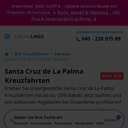
DreamDeal: Mein Schiff 6 – Seltene Atlantik-Route mit
Premium All Inclusive. ⚓
Porto, Azoren & Hamburg – inkl.
Flug & Vorprogramm in Porto. 🍷
Kontaktieren Sie einen Experten
040 - 228 975 89
/
Alle Kreuzfahrten
/
Kanaren
/
Santa Cruz de La Palma, Spanien
Santa Cruz de La Palma
Bis zu -25 %
Kreuzfahrten
Erleben Sie unvergessliche Santa Cruz de La Palma
Kreuzfahrten mit bis zu -25% Rabatt. Jetzt buchen und
von exklusiven Angeboten bei Dreamlines profitieren!
Geben Sie Ihre Suche ein
1
Ändern
Reiseziel · Abreisedaten · Reisedauer · Reedereien · Abflug von