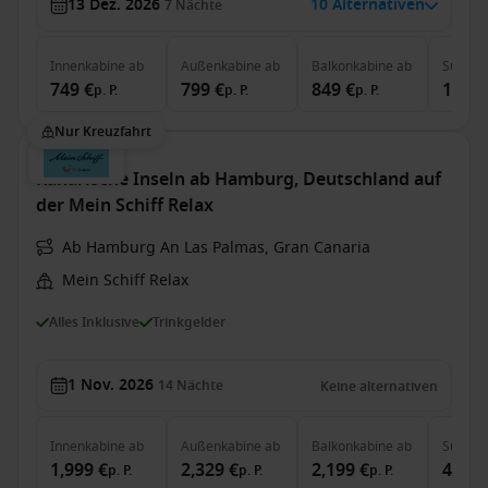
13 Dez. 2026
10 Alternativen
7
Nächte
Innenkabine
ab
Außenkabine
ab
Balkonkabine
ab
Suite
a
749 €
799 €
849 €
1,999
p. P.
p. P.
p. P.
Nur Kreuzfahrt
Kanarische Inseln ab Hamburg, Deutschland auf
der Mein Schiff Relax
Ab Hamburg An Las Palmas, Gran Canaria
Mein Schiff Relax
Alles Inklusive
Trinkgelder
1 Nov. 2026
14
Nächte
Keine alternativen
Innenkabine
ab
Außenkabine
ab
Balkonkabine
ab
Suite
a
1,999 €
2,329 €
2,199 €
4,449
p. P.
p. P.
p. P.