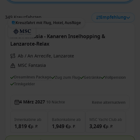
349 Kreuzfahrten
Empfehlung
Kreuzfahrt mit Flug, Hotel, Ausflüge
MSC Fantasia - Kanaren Inselhopping &
Lanzarote‑Relax
Ab / An Arrecife, Lanzarote
MSC Fantasia
Dreamlines Package
Zug zum Flug
Getränke
Vollpension
Trinkgelder
4 März 2027
10
Nächte
Keine alternativen
Innenkabine
ab
Balkonkabine
ab
MSC Yacht Club
ab
1,819 €
1,949 €
3,249 €
p. P.
p. P.
p. P.