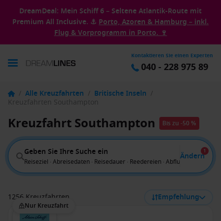
DreamDeal: Mein Schiff 6 – Seltene Atlantik-Route mit
Premium All Inclusive. ⚓
Porto, Azoren & Hamburg – inkl.
Flug & Vorprogramm in Porto. 🍷
Kontaktieren Sie einen Experten
040 - 228 975 89
/
Alle Kreuzfahrten
/
Britische Inseln
/
Kreuzfahrten Southampton
Kreuzfahrt Southampton
Bis zu -50 %
Geben Sie Ihre Suche ein
1
Ändern
Reiseziel · Abreisedaten · Reisedauer · Reedereien · Abflug von
1256 Kreuzfahrten
Empfehlung
Nur Kreuzfahrt