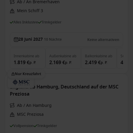
Ab / An Bremerhaven
Mein Schiff 3
Alles Inklusive
Trinkgelder
28 Juni 2027
10
Nächte
Keine alternativen
Innenkabine
ab
Außenkabine
ab
Balkonkabine
ab
Suite
a
1.819 €
2.169 €
2.419 €
4.219
p. P.
p. P.
p. P.
Nur Kreuzfahrt
England ab Hamburg, Deutschland auf der MSC
Preziosa
Ab / An Hamburg
MSC Preziosa
Vollpension
Trinkgelder