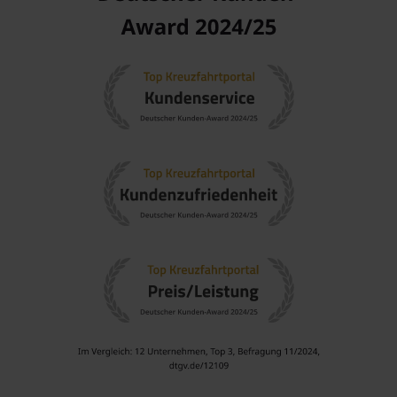
atemberaubenden Landschaften.
Kreuzfahrten zu den britischen Inseln bringen Sie zu den
schönsten Küsten von
England
,
Schottland
und
Wales
und
bieten die Möglichkeit, die einzigartige Kultur jedes
Landes zu erleben.
England
: Ein Land, das für seine historischen Städte und
atemberaubende Landschaften bekannt ist.
Kreuzfahrten nach
England
bieten die Möglichkeit,
London
, Bath, Stonehenge und viele andere faszinierende
Orte zu besuchen.
Benelux
: Diese Region umfasst die Niederlande, Belgien
und Luxemburg.
Kreuzfahrten in den
Benelux
-Staaten ermöglichen es
Ihnen, das kulturelle Erbe, die malerischen Städte und die
ausgezeichnete Küche zu erleben.
Norwegen
: Berühmt für seine beeindruckenden Fjorde
und atemberaubenden Landschaften.
Kreuzfahrten nach
Norwegen
ermöglichen es Ihnen, die
spektakuläre Natur und charmante Städte wie
Bergen
und