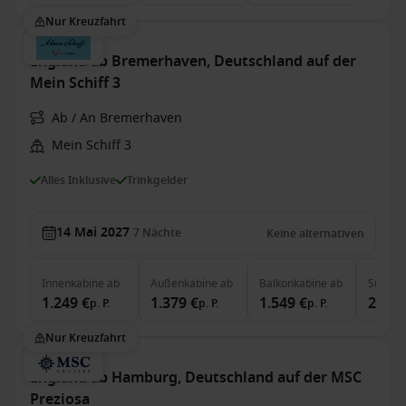
Nur Kreuzfahrt
England ab Bremerhaven, Deutschland auf der
Mein Schiff 3
Ab / An Bremerhaven
Mein Schiff 3
Alles Inklusive
Trinkgelder
14 Mai 2027
7
Nächte
Keine alternativen
Innenkabine
ab
Außenkabine
ab
Balkonkabine
ab
Suite
a
1.249 €
1.379 €
1.549 €
2.229
p. P.
p. P.
p. P.
Nur Kreuzfahrt
England ab Hamburg, Deutschland auf der MSC
Preziosa