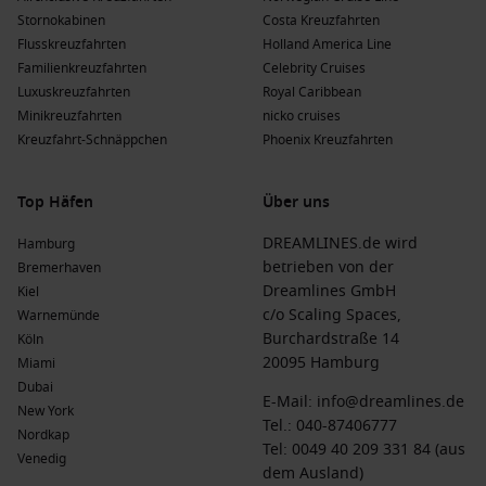
AIDA Kreuzfahrten
: AIDA Kreuzfahrten hat eine Flotte von
Stornokabinen
Costa Kreuzfahrten
11, von denen 4 Southampton ansteuern. Die Schiffe
Flusskreuzfahrten
Holland America Line
AIDAperla
und
AIDAnova
bieten ein entspanntes
Familienkreuzfahrten
Celebrity Cruises
Kreuzfahrterlebnis mit vielfältigen Aktivitäten; häufige
Luxuskreuzfahrten
Royal Caribbean
Abfahrten erfolgen von Hamburg oder
Kiel
.
Minikreuzfahrten
nicko cruises
Princess Cruises
: Princess Cruises hat eine Flotte von 17,
Kreuzfahrt-Schnäppchen
Phoenix Kreuzfahrten
von denen 4 Southampton besuchen. Die Schiffe
Sky
Princess
und
Majestic Princess
bieten exzellenten Service
Top Häfen
Über uns
und abwechslungsreiche Freizeitmöglichkeiten; häufige
Abfahrten erfolgen von Southampton oder
Fort
DREAMLINES.de wird
Hamburg
Lauderdale
.
betrieben von der
Bremerhaven
MSC Cruises
: MSC Cruises hat eine Flotte von 23, von
Dreamlines GmbH
Kiel
denen 4 Southampton ansteuern. Die Schiffe
MSC Virtuosa
c/o Scaling Spaces,
Warnemünde
und
MSC Preziosa
bieten ein hervorragendes
Burchardstraße 14
Köln
Unterhaltungsangebot und gastronomische Optionen;
20095 Hamburg
Miami
häufige Abfahrten erfolgen von Southampton oder
Dubai
E-Mail:
info@dreamlines.de
Rotterdam.
New York
Tel.:
040-87406777
Nordkap
Tel: 0049 40 209 331 84 (aus
Die Vorteile einer Kreuzfahrt nach
Venedig
dem Ausland)