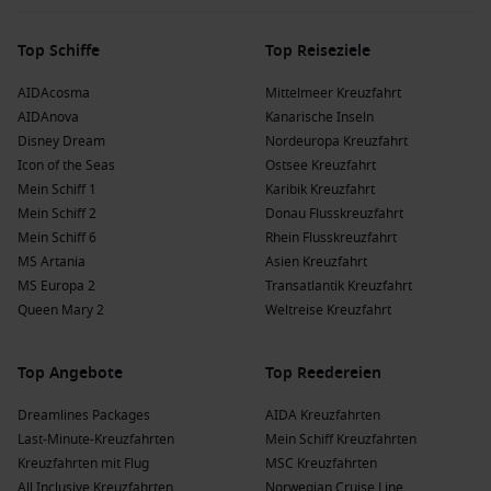
Oslo
zu entdecken.
Kanarische Inseln
: Diese spanischen Inseln sind bekannt
Top Schiffe
Top Reiseziele
für ihr mildes Klima und wunderschöne Strände.
AIDAcosma
Mittelmeer Kreuzfahrt
Kreuzfahrten zu den Kanarischen Inseln bieten Sonne und
AIDAnova
Kanarische Inseln
Entspannung, ideal für Strandliebhaber und
Disney Dream
Nordeuropa Kreuzfahrt
Abenteuerlustige.
Icon of the Seas
Ostsee Kreuzfahrt
Mein Schiff 1
Karibik Kreuzfahrt
Beliebte Reedereien und ihre Schiffe, die
Mein Schiff 2
Donau Flusskreuzfahrt
Southampton besuchen
Mein Schiff 6
Rhein Flusskreuzfahrt
MS Artania
Asien Kreuzfahrt
Cunard
: Cunard hat eine Flotte von 4, von denen 3
MS Europa 2
Transatlantik Kreuzfahrt
Southampton ansteuern. Die Schiffe
Queen Mary 2
und
Queen Mary 2
Weltreise Kreuzfahrt
Queen Anne
bieten luxuriöse Annehmlichkeiten; häufige
Abfahrten erfolgen von Hamburg oder Southampton.
P&O Cruises
: P&O Cruises hat eine Flotte von 7, von denen
Top Angebote
Top Reedereien
6 Southampton besuchen. Die Schiffe
Aurora
und
Ventura
Dreamlines Packages
AIDA Kreuzfahrten
bieten unterhaltsame Bordaktivitäten und hervorragende
Last-Minute-Kreuzfahrten
Mein Schiff Kreuzfahrten
Gastronomie; häufige Abfahrten erfolgen von
Kreuzfahrten mit Flug
MSC Kreuzfahrten
Southampton oder
Bridgetown
.
All Inclusive Kreuzfahrten
Norwegian Cruise Line