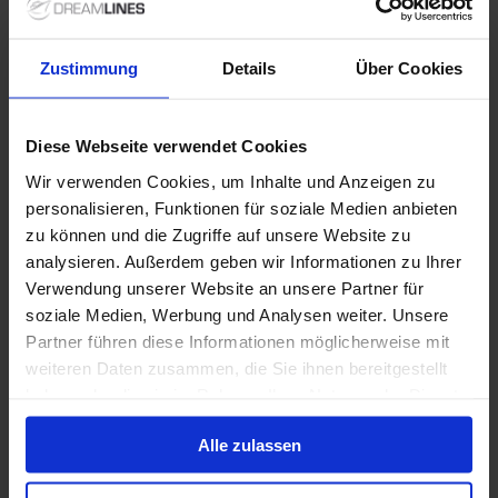
25 Okt. 2026
7
Nächte
Keine alternativen
Zustimmung
Details
Über Cookies
Balkonkabine
ab
Suite
ab
1.199 €
2.049 €
p. P.
p. P.
2.277 €
Diese Webseite verwendet Cookies
Nur Kreuzfahrt
Wir verwenden Cookies, um Inhalte und Anzeigen zu
personalisieren, Funktionen für soziale Medien anbieten
Kanarische Inseln ab Hamburg, Deutschland auf
zu können und die Zugriffe auf unsere Website zu
der Mein Schiff Relax
analysieren. Außerdem geben wir Informationen zu Ihrer
Ab Hamburg An Las Palmas, Gran Canaria
Verwendung unserer Website an unsere Partner für
soziale Medien, Werbung und Analysen weiter. Unsere
Mein Schiff Relax
Partner führen diese Informationen möglicherweise mit
Alles Inklusive
Trinkgelder
weiteren Daten zusammen, die Sie ihnen bereitgestellt
haben oder die sie im Rahmen Ihrer Nutzung der Dienste
gesammelt haben.
1 Nov. 2026
14
Nächte
Keine alternativen
Alle zulassen
Innenkabine
ab
Außenkabine
ab
Balkonkabine
ab
Suite
a