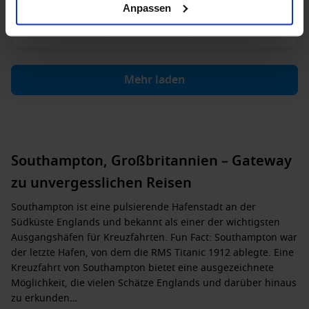
1.999 €
2.329 €
2.199 €
4.449
p. P.
Anpassen
p. P.
p. P.
5.493 €
Mehr laden
Southampton, Großbritannien – Gateway
zu unvergesslichen Reisen
Southampton ist eine pulsierende Hafenstadt an der
Südküste Englands und bekannt als einer der wichtigsten
Ausgangshäfen für Kreuzfahrten. Fun Fact: Southampton war
der letzte Hafen, von dem die RMS Titanic 1912 ablegte. Eine
Kreuzfahrt von Southampton bietet eine ausgezeichnete
Möglichkeit, die vielen Schätze Englands und darüber hinaus
zu erkunden…