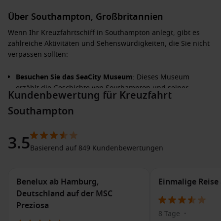
Über Southampton, Großbritannien
Wenn Ihr Kreuzfahrtschiff in Southampton anlegt, gibt es
zahlreiche Aktivitäten und Sehenswürdigkeiten, die Sie nicht
verpassen sollten:
Besuchen Sie das SeaCity Museum
: Dieses Museum
erzählt die Geschichte von Southampton und seiner
Kundenbewertung für Kreuzfahrt
maritime Vergangenheit, inklusive der Titanic. Ein
Southampton
absolutes Muss für Geschichtsinteressierte.
Erkunden Sie die Old Town
: Die Altstadt von Southampton
ist geprägt von historischen Stätten, darunter die gut
3.5
erhaltenen Stadtmauern und die beeindruckende
Basierend auf 849 Kundenbewertungen
medieval Bargate.
Spazieren Sie am Southampton Waterfront
: Genießen Sie
Benelux ab Hamburg,
Einmalige Reis
einen malerischen Spaziergang entlang der Küste, wo Sie
Deutschland auf der MSC
die beeindruckenden Fähren und Kreuzfahrtschiffe sehen
können, die den Hafen verlassen.
Preziosa
8 Tage
•
Bummeln Sie durch den WestQuay Shopping Center
: