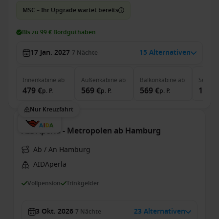
MSC – Ihr Upgrade wartet bereits
Bis zu 99 € Bordguthaben
17 Jan. 2027
15 Alternativen
7
Nächte
Innenkabine
ab
Außenkabine
ab
Balkonkabine
ab
Suite
a
479 €
569 €
569 €
1.199
p. P.
p. P.
p. P.
Nur Kreuzfahrt
AIDAperla - Metropolen ab Hamburg
Ab / An Hamburg
AIDAperla
Vollpension
Trinkgelder
3 Okt. 2026
23 Alternativen
7
Nächte