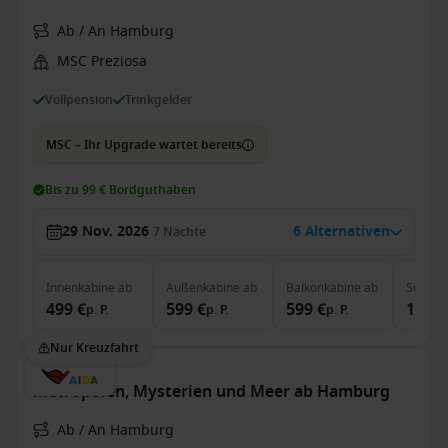
Ab / An Hamburg
MSC Preziosa
Vollpension
Trinkgelder
MSC – Ihr Upgrade wartet bereits
Bis zu 99 € Bordguthaben
29 Nov. 2026
6 Alternativen
7
Nächte
Innenkabine
ab
Außenkabine
ab
Balkonkabine
ab
Suite
a
499 €
599 €
599 €
1.299
p. P.
p. P.
p. P.
Nur Kreuzfahrt
Metropolen, Mysterien und Meer ab Hamburg
Ab / An Hamburg