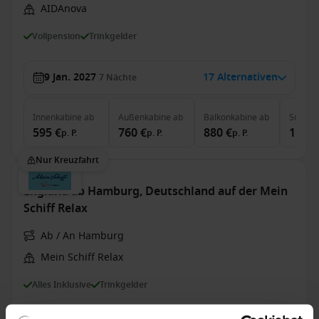
AIDAnova
Vollpension
Trinkgelder
9 Jan. 2027
17 Alternativen
7
Nächte
Innenkabine
ab
Außenkabine
ab
Balkonkabine
ab
Suite
a
595 €
760 €
880 €
1.420
p. P.
p. P.
p. P.
Nur Kreuzfahrt
England ab Hamburg, Deutschland auf der Mein
Schiff Relax
Ab / An Hamburg
Mein Schiff Relax
Alles Inklusive
Trinkgelder