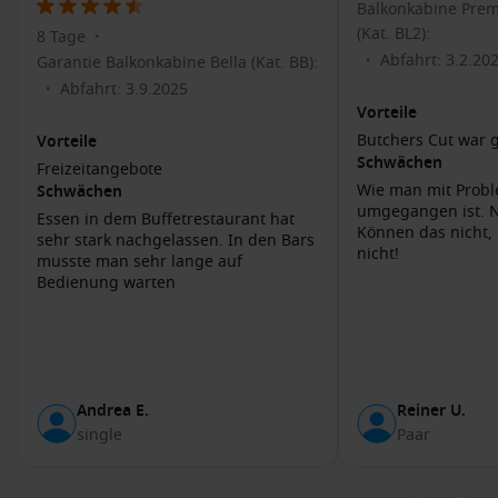
Balkonkabine Prem
Eines der größten Einkaufszentren in der Region bietet
(Kat. BL2):
8 Tage
•
zahlreiche Geschäfte, Restaurants und
Abfahrt: 3.2.20
•
Garantie Balkonkabine Bella (Kat. BB):
Unterhaltungsmöglichkeiten.
Abfahrt: 3.9.2025
•
Genießen Sie die lokale Gastronomie
: Southampton bietet
Vorteile
eine Vielzahl an Restaurants, in denen Sie lokale und
Butchers Cut war g
Vorteile
internationale Küche probieren können, darunter frische
Schwächen
Freizeitangebote
Meeresfrüchte und traditionelle britische Gerichte.
Wie man mit Prob
Schwächen
umgegangen ist. N
Essen in dem Buffetrestaurant hat
Häfen, die Sie möglicherweise vor oder nach
Können das nicht,
sehr stark nachgelassen. In den Bars
nicht!
Southampton besuchen
musste man sehr lange auf
Bedienung warten
Zeebrugge
(Bruges),
Belgien
: Ein wichtiger Hafen für den
Zugang zur historischen Stadt Brügge.
Top-Aktivitäten: Genießen Sie eine Kanalrundfahrt und
erkunden Sie die gut erhaltene Altstadt.
Rotterdam
,
Niederlande
: Eine moderne Stadt bekannt für
Andrea E.
Reiner U.
ihre beeindruckende Architektur und lebendige Kultur.
single
Paar
Top-Aktivitäten: Besuchen Sie den neuen Markthallen-
Komplex und den Euromast für einen wunderbaren Blick