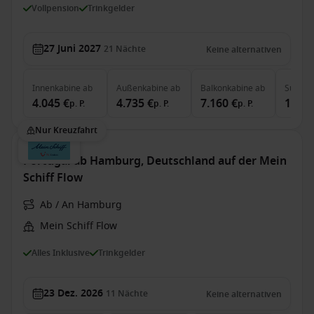
Vollpension
Trinkgelder
27 Juni 2027
21
Nächte
Keine alternativen
Innenkabine
ab
Außenkabine
ab
Balkonkabine
ab
Suite
a
4.045 €
4.735 €
7.160 €
11.28
p. P.
p. P.
p. P.
Nur Kreuzfahrt
Portugal ab Hamburg, Deutschland auf der Mein
Schiff Flow
Ab / An Hamburg
Mein Schiff Flow
Alles Inklusive
Trinkgelder
23 Dez. 2026
11
Nächte
Keine alternativen