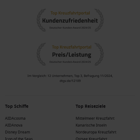
Zielgebiet ab.
AIDA Kreuzfahrt mit Kindern
Kinder unter 2 Jahren reisen auf AIDA Schiffen kostenlos
mit.
Zu bestimmten Saisonzeiten
sind Kreuzfahrten für Kinder
von 2 bis 15 Jahren in der Kabine der Eltern kostenlos bzw.
zu günstigen Festpreisen.
Auf den meisten AIDA Schiffen gibt es
Familienkabinen
mit Verbindungstüren.
AIDAprima
,
AIDAperla
und
AIDAnova
gelten als
Familienschiffe. Auf denen der beliebte
Freizeitbereich
Four Elements
junge Gäste zum Spielen einlädt.
Top Schiffe
Top Reiseziele
Kleinkinder zwischen 6 bis 36 Monaten freue sich auf den
AIDAcosma
Mittelmeer Kreuzfahrt
Mini Club
, Kinder ab drei Jahren auf den betreuten
Kids
AIDAnova
Kanarische Inseln
Club
und Teens auf den
Wave Club
.
Disney Dream
Nordeuropa Kreuzfahrt
Für die allerjüngsten Gäste gibt es insbesondere auf den
Icon of the Seas
Ostsee Kreuzfahrt