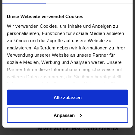
Mittelmeer ab Triest, Italien auf der MSC
Fantasia
Diese Webseite verwendet Cookies
Ab / An Triest
Wir verwenden Cookies, um Inhalte und Anzeigen zu
MSC Fantasia
personalisieren, Funktionen für soziale Medien anbieten
zu können und die Zugriffe auf unsere Website zu
Vollpension
Trinkgelder
analysieren. Außerdem geben wir Informationen zu Ihrer
MSC – Ihr Upgrade wartet bereits
Verwendung unserer Website an unsere Partner für
soziale Medien, Werbung und Analysen weiter. Unsere
Bis zu 99 € Bordguthaben
Partner führen diese Informationen möglicherweise mit
weiteren Daten zusammen, die Sie ihnen bereitgestellt
19 Aug. 2026
9
Nächte
Keine alternativen
haben oder die sie im Rahmen Ihrer Nutzung der Dienste
gesammelt haben.
Balkonkabine
ab
Suite
ab
Alle zulassen
1.799 €
2.659 €
p. P.
p. P.
Anpassen
Nur Kreuzfahrt
Karibik ab Miami auf der MSC World America