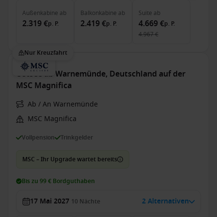
Außenkabine
ab
Balkonkabine
ab
Suite
ab
2.319 €
2.419 €
4.669 €
p. P.
p. P.
p. P.
4.967 €
Nur Kreuzfahrt
Ostsee ab Warnemünde, Deutschland auf der
MSC Magnifica
Ab / An Warnemünde
MSC Magnifica
Vollpension
Trinkgelder
MSC – Ihr Upgrade wartet bereits
Bis zu 99 € Bordguthaben
17 Mai 2027
2 Alternativen
10
Nächte