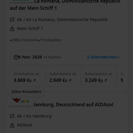
Karibik ab La Romana, Dominikanische Republik
auf der Mein Schiff 1
Ab / An La Romana, Dominikanische Republik
Mein Schiff 1
Alles Inklusive
Trinkgelder
6 Nov. 2026
2 Alternativen
14
Nächte
Innenkabine
ab
Außenkabine
ab
Balkonkabine
ab
Suite
a
3.669 €
2.949 €
3.249 €
5.849
p. P.
p. P.
p. P.
Nur Kreuzfahrt
Arktis ab Hamburg, Deutschland auf AIDAsol
Ab / An Hamburg
AIDAsol