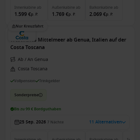
Innenkabine
ab
Außenkabine
ab
Balkonkabine
ab
1.599 €
1.769 €
2.069 €
p. P.
p. P.
p. P.
Nur Kreuzfahrt
Westliches Mittelmeer ab Genua, Italien auf der
Costa Toscana
Ab / An Genua
Costa Toscana
Vollpension
Trinkgelder
Sonderpreise
Bis zu 99 € Bordguthaben
25 Sep. 2026
11 Alternativen
7
Nächte
Innenkabine
ab
Außenkabine
ab
Balkonkabine
ab
Suite
a