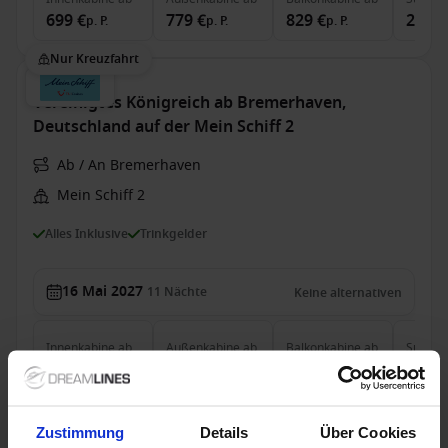
699 €
779 €
829 €
2.549
p. P.
p. P.
p. P.
Nur Kreuzfahrt
Vereinigtes Königreich ab Bremerhaven,
Deutschland auf der Mein Schiff 2
Ab / An Bremerhaven
Mein Schiff 2
Alles Inklusive
Trinkgelder
16 Mai 2027
11
Nächte
Keine alternativen
Innenkabine
ab
Außenkabine
ab
Balkonkabine
ab
Suite
a
2.149 €
2.449 €
2.849 €
5.819
p. P.
p. P.
p. P.
Nur Kreuzfahrt
Zustimmung
Details
Über Cookies