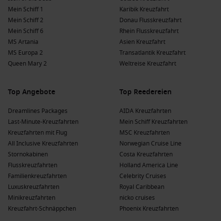
neusten Schiffen Babyschwimmbereiche.
Mein Schiff 1
Karibik Kreuzfahrt
Mein Schiff 2
Donau Flusskreuzfahrt
TUI Cruises: Mein Schiff für Familien
Mein Schiff 6
Rhein Flusskreuzfahrt
MS Artania
Asien Kreuzfahrt
An Bord der
Mein Schiff Flotte
ist das Angebot für Kinder und
MS Europa 2
Transatlantik Kreuzfahrt
Jugendliche auf den Kreuzfahrtschiffen jeweils sehr ähnlich.
Queen Mary 2
Weltreise Kreuzfahrt
Bis zu einem Alter von 2 Jahren reisen Kleinkinder in der
Top Angebote
Kabine auf Kreuzfahrten von TUI Cruises kostenfrei.
Top Reedereien
Bei Unterbringung in der Kabine der Eltern zahlen Kinder
Dreamlines Packages
AIDA Kreuzfahrten
von 2 bis 14 Jahre einen
Kinderpreis
.
Last-Minute-Kreuzfahrten
Mein Schiff Kreuzfahrten
Workshops, Schiffsrallyes und Kreativstunden gibt’s im
Kreuzfahrten mit Flug
MSC Kreuzfahrten
Seeräuber-Kids-Club
für Kinder von 3-11 Jahren.
All Inclusive Kreuzfahrten
Norwegian Cruise Line
Stornokabinen
Costa Kreuzfahrten
Die
Sturmfrei-Teenslounge ab 12 Jahren
ist speziell für
Flusskreuzfahrten
Holland America Line
Jugendliche konzipiert.
Familienkreuzfahrten
Celebrity Cruises
Auf allen TUI Cruises Schiffen bietet der
Nest Baby-Raum
Luxuskreuzfahrten
Royal Caribbean
für Kinder unter 3 Jahren Platz für Babyspielkreise und
Minikreuzfahrten
nicko cruises
Tobestunden.
Kreuzfahrt-Schnäppchen
Phoenix Kreuzfahrten