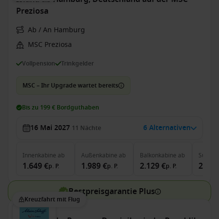
Preziosa
Ab / An Hamburg
MSC Preziosa
Vollpension
Trinkgelder
MSC – Ihr Upgrade wartet bereits
Bis zu 199 € Bordguthaben
16 Mai 2027
6 Alternativen
11
Nächte
Innenkabine
ab
Außenkabine
ab
Balkonkabine
ab
Suite
a
1.649 €
1.989 €
2.129 €
2.589
p. P.
p. P.
p. P.
Bestpreisgarantie Plus
Kreuzfahrt mit Flug