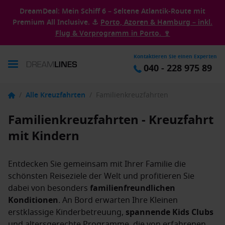
DreamDeal: Mein Schiff 6 – Seltene Atlantik-Route mit
Premium All Inclusive. ⚓
Porto, Azoren & Hamburg – inkl.
Flug & Vorprogramm in Porto. 🍷
Kontaktieren Sie einen Experten
040 - 228 975 89
/
Alle Kreuzfahrten
/
Familienkreuzfahrten
Familienkreuzfahrten - Kreuzfahrt
mit Kindern
Entdecken Sie gemeinsam mit Ihrer Familie die
schönsten Reiseziele der Welt und profitieren Sie
dabei von besonders
familienfreundlichen
Konditionen
. An Bord erwarten Ihre Kleinen
erstklassige Kinderbetreuung,
spannende Kids Clubs
und altersgerechte Programme, die von erfahrenen