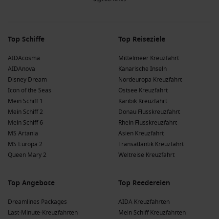
✓ Vor- oder Nachprogramme zur Kreuzfahrt mit
Hotelaufenthalten und Rundreisen
Top Schiffe
Top Reiseziele
✓ attraktive Extras wie Getränkepakete, Kabinen-
AIDAcosma
Mittelmeer Kreuzfahrt
Upgrades, Transfers, Ausflüge und Stadtrundfahrten
AIDAnova
Kanarische Inseln
Disney Dream
Nordeuropa Kreuzfahrt
Und das Beste: Jede Woche wird eines dieser Dreamlines
Icon of the Seas
Ostsee Kreuzfahrt
Packages von uns zum
DreamDeal
auserkoren, den Sie
Mein Schiff 1
Karibik Kreuzfahrt
währenddessen besonders günstig buchen können –
Mein Schiff 2
Donau Flusskreuzfahrt
reinschauen lohnt sich!
Mein Schiff 6
Rhein Flusskreuzfahrt
MS Artania
Asien Kreuzfahrt
MS Europa 2
Transatlantik Kreuzfahrt
Queen Mary 2
Weltreise Kreuzfahrt
Top Angebote
Top Reedereien
Dreamlines Packages
AIDA Kreuzfahrten
Last-Minute-Kreuzfahrten
Mein Schiff Kreuzfahrten