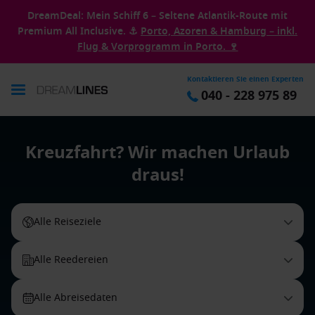
DreamDeal: Mein Schiff 6 – Seltene Atlantik-Route mit
Premium All Inclusive. ⚓
Porto, Azoren & Hamburg – inkl.
Flug & Vorprogramm in Porto. 🍷
Kontaktieren Sie einen Experten
040 - 228 975 89
Kreuzfahrt? Wir machen Urlaub
draus!
Alle Reiseziele
Alle Reedereien
Alle Abreisedaten