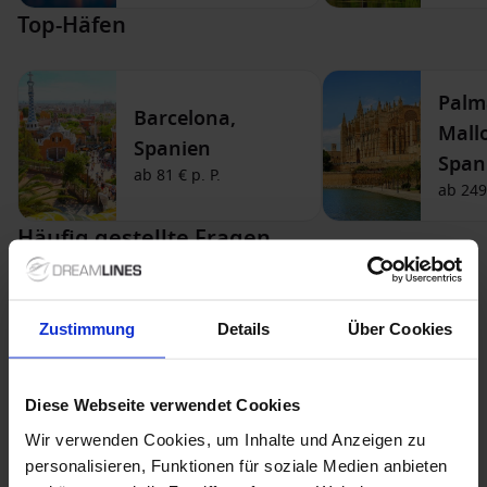
Top-Häfen
Palm
Barcelona,
Mall
Spanien
Span
ab
81 €
p. P.
ab
249
Häufig gestellte Fragen
Wie buche ich meine Kreuzfahrt?
Zustimmung
Details
Über Cookies
Welche Zahlungsmethoden werden
akzeptiert?
Diese Webseite verwendet Cookies
Wir verwenden Cookies, um Inhalte und Anzeigen zu
personalisieren, Funktionen für soziale Medien anbieten
Was ist im Preis meiner Kreuzfahrt enthalten?