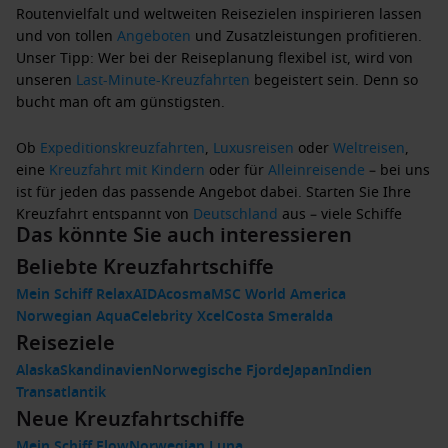
Routenvielfalt und weltweiten Reisezielen inspirieren lassen
und von tollen
Angeboten
und Zusatzleistungen profitieren.
Unser Tipp: Wer bei der Reiseplanung flexibel ist, wird von
unseren
Last-Minute-Kreuzfahrten
begeistert sein. Denn so
bucht man oft am günstigsten.
Ob
Expeditionskreuzfahrten
,
Luxusreisen
oder
Weltreisen
,
eine
Kreuzfahrt mit Kindern
oder für
Alleinreisende
– bei uns
ist für jeden das passende Angebot dabei. Starten Sie Ihre
Kreuzfahrt entspannt von
Deutschland
aus – viele Schiffe
Das könnte Sie auch interessieren
legen von
Hamburg
,
Kiel
,
Warnemünde
oder
Bremerhaven
ab.
Beliebte Kreuzfahrtschiffe
Mein Schiff Relax
AIDAcosma
MSC World America
Zu den beliebtesten Kreuzfahrtzielen zählen zweifellos das
Norwegian Aqua
Celebrity Xcel
Costa Smeralda
Mittelmeer
, die
Kanaren
sowie die
Karibik
. Besonders gefragt
Reiseziele
sind zudem klassische Routen ab Deutschland. Ob gemütlich
durch die
Alaska
Skandinavien
Ostsee
, zu den
Norwegische Fjorde
Britischen Inseln
Japan
oder ins
Indien
beeindruckende Nordland mit
Transatlantik
Norwegen
,
Island
und
weiteren spektakulären Naturlandschaften – Ihre Wunsch-
Neue Kreuzfahrtschiffe
Route wartet schon. Ergänzt wird das Angebot durch
Mein Schiff Flow
Norwegian Luna