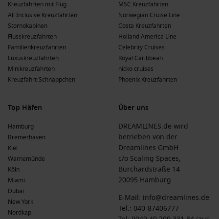
Kreuzfahrten mit Flug
MSC Kreuzfahrten
All Inclusive Kreuzfahrten
Norwegian Cruise Line
Stornokabinen
Costa Kreuzfahrten
Flusskreuzfahrten
Holland America Line
Familienkreuzfahrten
Celebrity Cruises
Luxuskreuzfahrten
Royal Caribbean
Minikreuzfahrten
nicko cruises
Kreuzfahrt-Schnäppchen
Phoenix Kreuzfahrten
Top Häfen
Über uns
DREAMLINES.de wird
Hamburg
betrieben von der
Bremerhaven
Dreamlines GmbH
Kiel
c/o Scaling Spaces,
Warnemünde
Burchardstraße 14
Köln
20095 Hamburg
Miami
Dubai
E-Mail:
info@dreamlines.de
New York
Tel.:
040-87406777
Nordkap