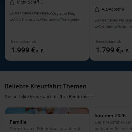
Mein Schiff 5
AIDAcosma
Dreamlines Package
Zug zum Flug
Alles Inklusive
Getränke
Trinkgelder
Dreamlines Packag
Getränke
Vollpen
Innenkabine ab
Innenkabine ab
1.999 €
1.799 €
p. P.
p. P.
Beliebte Kreuzfahrt-Themen
Die perfekte Kreuzfahrt für Ihre Bedürfnisse
Sommer 2026
Familie
Der Kreuzfahrt-So
Gemeinsame Erlebnisse, strahlende
beliebten Reisezie