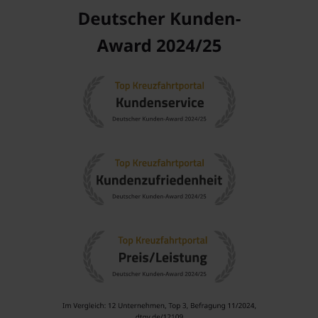
✓ Bestpreis-Garantie
Spannende News aus der Kreuzfahrtbranche sowie Insider-
Infos, Expertentipps, Schiffsporträts und Interviews finden
Sie im
Kreuzfahrt-Blog
. Für eine individuelle Beratung stehen
unsere erfahrenen
Kreuzfahrtexperten
an sieben Tagen in
der Woche zur Verfügung und erstellen jederzeit kostenlos
Angebote ganz nach Ihren Wünschen.
Dreamlines Packages
Um Ihnen den Urlaub so entspannt wie möglich zu gestalten,
hat Dreamlines mit
Dreamlines Packages
Reisekombinationen entwickelt, die Ihre Kreuzfahrt mit
attraktiven Zusatzleistungen ergänzen. So reisen Sie sorglos
und bequem – von Anfang bis Urlaubsende!
Freuen Sie sich mit Dreamlines Packages auf viele Vorteile:
✓ große Auswahl an Reisekombinationen und -
erlebnissen