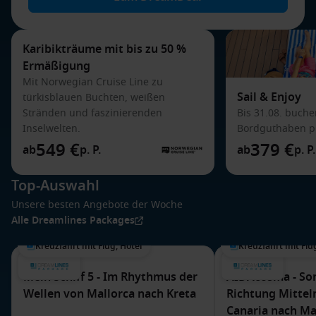
Karibikträume mit bis zu 50 %
Ermäßigung
Mit Norwegian Cruise Line zu
Sail & Enjoy
türkisblauen Buchten, weißen
Stränden und faszinierenden
Bis 31.08. buche
Inselwelten.
Bordguthaben pr
549 €
379 €
ab
p. P.
ab
p. P.
Top-Auswahl
Unsere besten Angebote der Woche
Alle Dreamlines Packages
Kreuzfahrt mit Flug, Hotel
Kreuzfahrt mit Flu
Mein Schiff 5 - Im Rhythmus der
AIDAcosma - So
Wellen von Mallorca nach Kreta
Richtung Mittel
Canaria nach Ma