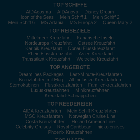
Ushuaia
, Argentinien:
Als die südlichste Stadt der Welt
TOP SCHIFFE
bekannt, dient Ushuaia als Tor zur Antarktis. Unternehmen Sie
AIDAcosma
AIDAnova
Disney Dream
eine Bootstour im Beagle-Kanal und beobachten Sie die
Icon of the Seas
Mein Schiff 1
Mein Schiff 2
einheimische Tierwelt, darunter Seelöwen und verschiedene
Mein Schiff 6
MS Artania
MS Europa 2
Queen Mary 2
Vogelarten.
TOP REISEZIELE
Montevideo
, Uruguay:
Diese Stadt bietet eine wunderbare
Mittelmeer Kreuzfahrt
Kanarische Inseln
Nordeuropa Kreuzfahrt
Ostsee Kreuzfahrt
Mischung aus Kultur und Geschichte. Besuchen Sie die
Karibik Kreuzfahrt
Donau Flusskreuzfahrt
Feirinha, einen Handwerksmarkt, oder entspannen Sie an den
Rhein Flusskreuzfahrt
Asien Kreuzfahrt
Stränden von Punta Carretas und Buceo.
Transatlantik Kreuzfahrt
Weltreise Kreuzfahrt
TOP ANGEBOTE
Die besten Reisezeiten für
Dreamlines Packages
Last-Minute-Kreuzfahrten
Kreuzfahrten nach Südamerika
Kreuzfahrten mit Flug
All Inclusive Kreuzfahrten
Stornokabinen
Flusskreuzfahrten
Familienkreuzfahrten
Die ideale Reisezeit für eine Kreuzfahrt nach Südamerika
Luxuskreuzfahrten
Minikreuzfahrten
variiert je nach Reiseziel:
Kreuzfahrt-Schnäppchen
Frühling (September - November):
Mildere Temperaturen
TOP REEDEREIEN
zwischen 15°C und 25°C, ideal für Sightseeing und
AIDA Kreuzfahrten
Mein Schiff Kreuzfahrten
Erkundungen.
MSC Kreuzfahrten
Norwegian Cruise Line
Costa Kreuzfahrten
Holland America Line
Sommer (Dezember - Februar):
Diese Monate sind heiß,
Celebrity Cruises
Royal Caribbean
nicko cruises
oft über 30°C, was Strandaktivitäten und Nachtleben
Phoenix Kreuzfahrten
besonders attraktiv macht.