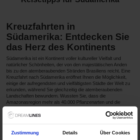
Kreuzfahrten in
Südamerika: Entdecken Sie
das Herz des Kontinents
Südamerika ist ein Kontinent voller kultureller Vielfalt und
natürlicher Schönheiten, der von den majestätischen Anden
bis zu den atemberaubenden Stränden Brasiliens reicht. Eine
Kreuzfahrt nach Südamerika eröffnet Ihnen die Möglichkeit,
einige der aufregendsten und vielfältigsten Städte der Welt zu
erkunden, während Sie gleichzeitig die atemberaubenden
Landschaften bewundern. Wussten Sie, dass die
Amazonasregion mehr als 40.000 Pflanzenarten und die
größte Artenvielfalt der Welt beherbergt? Ein Abenteuer in
Südamerika flößt Ihnen nicht nur die Schönheit der Natur ein,
sondern ermöglicht Ihnen auch, in die reiche Geschichte und
Kultur dieser Region einzutauchen.
Zustimmung
Details
Über Cookies