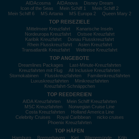
AIDAcosma
AIDAnova
Disney Dream
Icon of the Seas
Mein Schiff 1
Mein Schiff 2
Mein Schiff 6
MS Artania
MS Europa 2
Queen Mary 2
TOP REISEZIELE
Mittelmeer Kreuzfahrt
Kanarische Inseln
Nordeuropa Kreuzfahrt
Ostsee Kreuzfahrt
Karibik Kreuzfahrt
Donau Flusskreuzfahrt
Rhein Flusskreuzfahrt
Asien Kreuzfahrt
Transatlantik Kreuzfahrt
Weltreise Kreuzfahrt
TOP ANGEBOTE
Dreamlines Packages
Last-Minute-Kreuzfahrten
Kreuzfahrten mit Flug
All Inclusive Kreuzfahrten
Stornokabinen
Flusskreuzfahrten
Familienkreuzfahrten
Luxuskreuzfahrten
Minikreuzfahrten
Kreuzfahrt-Schnäppchen
TOP REEDEREIEN
AIDA Kreuzfahrten
Mein Schiff Kreuzfahrten
MSC Kreuzfahrten
Norwegian Cruise Line
Costa Kreuzfahrten
Holland America Line
Celebrity Cruises
Royal Caribbean
nicko cruises
Phoenix Kreuzfahrten
TOP HÄFEN
Hamburg
Bremerhaven
Kiel
Warnemünde
Köln