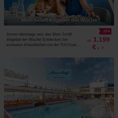
Mein Schiff Angebot der Woche
-25%
Immer dienstags neu: das Mein Schiff
1.199
Angebot der Woche! Entdecken Sie
ab
exklusive Kreuzfahrten mit der TUI Cruises
€
p. P.
Wohlfühlflotte. Freuen Sie sich auf
hochwertige Reisen mit dem beliebten
Premium-Alles-Inklusive-Konzept. Jetzt
reinklicken und das aktuelle Angebot
sichern!