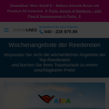
DreamDeal: Mein Schiff 6 – Seltene Atlantik-Route mit
Premium All Inclusive. ⚓
Porto, Azoren & Hamburg – inkl.
Flug & Vorprogramm in Porto. 🍷
Kontaktieren Sie einen Experten
040 - 228 975 89
Wochenangebote der Reedereien
Verpassen Sie nicht die wöchentlichen Angebote der
Top-Reedereien
und buchen Sie Ihren Traumurlaub zu einem
unschlagbaren Preis!