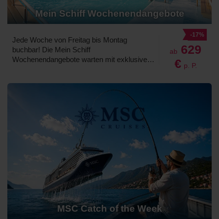
Mein Schiff Wochenendangebote
-17%
Jede Woche von Freitag bis Montag
629
buchbar! Die Mein Schiff
ab
Wochenendangebote warten mit exklusiven
€
p. P.
Kreuzfahrten zu Top-Preisen. Freuen Sie
sich auf Premium-Komfort, vielfältige Routen
und echte Preisvorteile. Jetzt Traumreise
sichern und entspannt aufs Meer hinaus!
MSC Catch of the Week