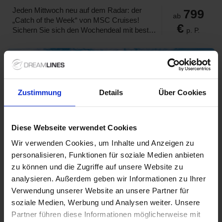
Jeden Mittwoch neu auf dem Radar: der
799
ab
„Catch of the Week“ von MSC Cruises!
€
Sichern Sie sich den Wochendeal mit bestem
p. P.
Preis-Leistungs-Verhältnis und stechen Sie
mit einem der modernsten Kreuzfahrtanbieter
in See – stilvoll, international,
abwechslungsreich.
Zustimmung
Details
Über Cookies
Diese Webseite verwendet Cookies
Wir verwenden Cookies, um Inhalte und Anzeigen zu
personalisieren, Funktionen für soziale Medien anbieten
zu können und die Zugriffe auf unsere Website zu
nicko cruises Angebote der Woche
analysieren. Außerdem geben wir Informationen zu Ihrer
Verwendung unserer Website an unsere Partner für
Nicko Cruises Angebot der Woche: Bis zum
329
soziale Medien, Werbung und Analysen weiter. Unsere
ab
25.06.2026 gibt es 50 % auf den
€
Partner führen diese Informationen möglicherweise mit
Kreuzfahrtpreis. Erleben Sie 21 Tage
p. P.