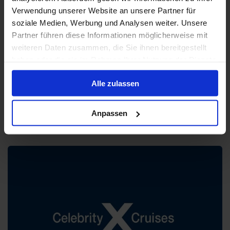
Verwendung unserer Website an unsere Partner für
soziale Medien, Werbung und Analysen weiter. Unsere
Partner führen diese Informationen möglicherweise mit
Carnival Cruise Line
weiteren Daten zusammen, die Sie ihnen bereitgestellt
-49%
haben oder die sie im Rahmen Ihrer Nutzung der Dienste
Anzahl Schiffe:
30
165 €
gesammelt haben.
ab
Alle zulassen
Ambiente:
Lockere Clubatmosphäre auf hoher See
Fahrgebiete:
Nordamerika, Karibik, Vereinigte Staaten,
Anpassen
Florida, Bahamas
Bordsprachen:
Englisch