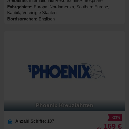
Ambiente:
Internationale Resortschiff-Atmosphäre
Fahrgebiete:
Europa, Nordamerika, Southern Europe,
Karibik, Vereinigte Staaten
Bordsprachen:
Englisch
Phoenix Kreuzfahrten
-23%
Anzahl Schiffe:
107
159 €
ab