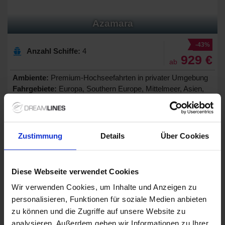
Azamara
-43%
Anzahl Schiffe:
4
929 €
ab
Ambiente:
Premium-Hochseefahrten in privater Umgebung
Fahrgebiete:
Europa, Southern Europe, Mittelmeer, Asien,
Westliches Mittelmeer
Bordsprachen:
Englisch
Zustimmung
Details
Über Cookies
Diese Webseite verwendet Cookies
Wir verwenden Cookies, um Inhalte und Anzeigen zu
personalisieren, Funktionen für soziale Medien anbieten
zu können und die Zugriffe auf unsere Website zu
analysieren. Außerdem geben wir Informationen zu Ihrer