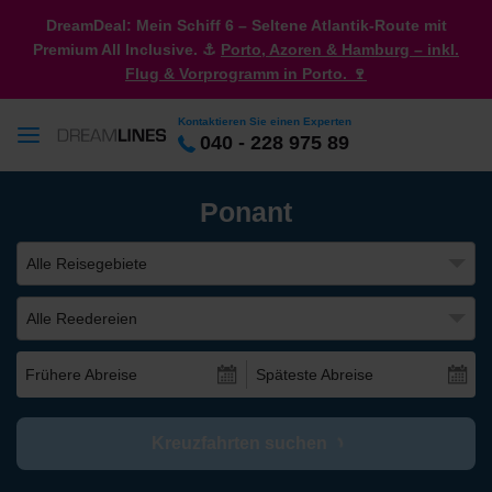
DreamDeal: Mein Schiff 6 – Seltene Atlantik-Route mit
Premium All Inclusive. ⚓
Porto, Azoren & Hamburg – inkl.
Flug & Vorprogramm in Porto. 🍷
Kontaktieren Sie einen Experten
040 - 228 975 89
Ponant
Alle Reisegebiete
Alle Reedereien
Frühere Abreise
Späteste Abreise
Kreuzfahrten suchen