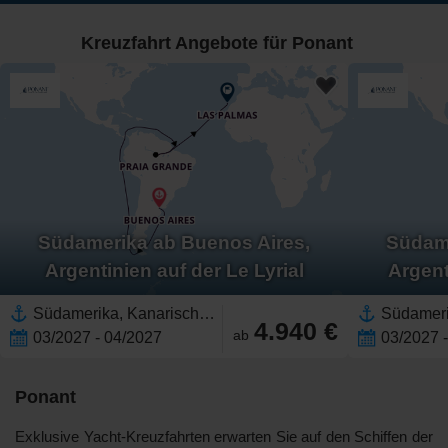
Kreuzfahrt Angebote für Ponant
Südamerika ab Buenos Aires,
Südame
Argentinien auf der Le Lyrial
Argent
Südamerika, Kanarische Inseln,Spanien,Rio Negro,Amazonas,Brasilien,Argentinien
4.940 €
ab
03/2027 - 04/2027
03/2027 
Ponant
Exklusive Yacht-Kreuzfahrten erwarten Sie auf den Schiffen der