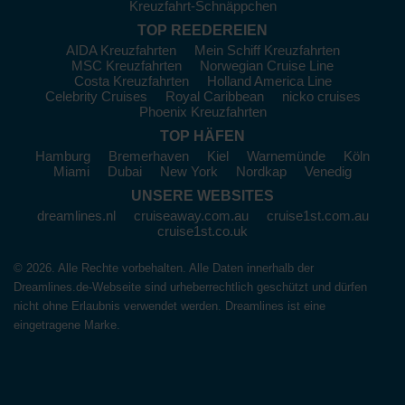
Kreuzfahrt-Schnäppchen
TOP REEDEREIEN
AIDA Kreuzfahrten
Mein Schiff Kreuzfahrten
MSC Kreuzfahrten
Norwegian Cruise Line
Costa Kreuzfahrten
Holland America Line
Celebrity Cruises
Royal Caribbean
nicko cruises
Phoenix Kreuzfahrten
TOP HÄFEN
Hamburg
Bremerhaven
Kiel
Warnemünde
Köln
Miami
Dubai
New York
Nordkap
Venedig
UNSERE WEBSITES
dreamlines.nl
cruiseaway.com.au
cruise1st.com.au
cruise1st.co.uk
© 2026. Alle Rechte vorbehalten. Alle Daten innerhalb der
Dreamlines.de-Webseite sind urheberrechtlich geschützt und dürfen
nicht ohne Erlaubnis verwendet werden. Dreamlines ist eine
eingetragene Marke.