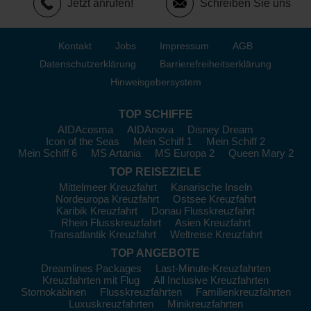
Jetzt anrufen!
Schreiben Sie uns
Kontakt
Jobs
Impressum
AGB
Datenschutzerklärung
Barrierefreiheitserklärung
Hinweisgebersystem
TOP SCHIFFE
AIDAcosma
AIDAnova
Disney Dream
Icon of the Seas
Mein Schiff 1
Mein Schiff 2
Mein Schiff 6
MS Artania
MS Europa 2
Queen Mary 2
TOP REISEZIELE
Mittelmeer Kreuzfahrt
Kanarische Inseln
Nordeuropa Kreuzfahrt
Ostsee Kreuzfahrt
Karibik Kreuzfahrt
Donau Flusskreuzfahrt
Rhein Flusskreuzfahrt
Asien Kreuzfahrt
Transatlantik Kreuzfahrt
Weltreise Kreuzfahrt
TOP ANGEBOTE
Dreamlines Packages
Last-Minute-Kreuzfahrten
Kreuzfahrten mit Flug
All Inclusive Kreuzfahrten
Stornokabinen
Flusskreuzfahrten
Familienkreuzfahrten
Luxuskreuzfahrten
Minikreuzfahrten