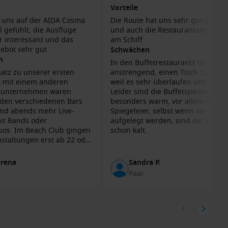
Vorteile
 uns auf der AIDA Cosma
Die Route hat uns sehr gut gefall
a. Besuchen Sie das schönste „Wohnzimmer“ auf dem Meer
l gefühlt, die Ausflüge
und auch die Restaurantangebote
Artisten. Im gläsernen Theatrium sind große Emotionen und
r interessant und das
am Schiff
oß und Klein ist der
Mystery Room
, in dem es gilt, Escape-
ebot sehr gut
Schwächen
ten
n
viele Fans. Natürlich kommen auch Partys an Bord nicht zu
In den Buffetrestaurants ist es hä
für Stimmung. Nette Atmosphäre herrscht auch beim
atz zu unserer ersten
anstrengend, einen Tisch zu finde
zfahrt ohne eine der sagenhaften Partys wie die Silent
t mit einem anderen
weil es sehr überlaufen und voll is
tunternehmen waren
Leider sind die Buffetspeisen nich
 verfolgt man kurzweilige Gameshows. Und Kunstliebhaber
 den verschiedenen Bars
besonders warm, vor allem die
en.
nd abends mehr Live-
Spiegeleier, selbst wenn sie frisch
mit Bands oder
aufgelegt werden, sind sie teilwei
os. Im Beach Club gingen
schon kalt.
nstaltungen erst ab 22 oder
 und währenddessen auf das Meer schauen? Im
Body & Soul
, das ist zu spät ,wenn man
hlen Sie aus mehr als 80 Anwendungen. Mit dem mehrfach
hen Ausflug am nächsten
rena
Sandra P.
 im Wellnessbereich auf Nachhaltigkeit gesetzt. Lediglich
Paar
 Sportbegeisterte haben etliche Möglichkeiten, sich an Bord
gasession, Zumba oder weitere Workouts – Sie haben die Wahl
ehen modernste Kraft- und Cardiogeräte zur Auswahl. Oder
l? Auf dem Sportfeld kann man mit Mitreisenden Volleyball und
ing absolvieren möchte, kann auf der Laufstrecke unter freiem