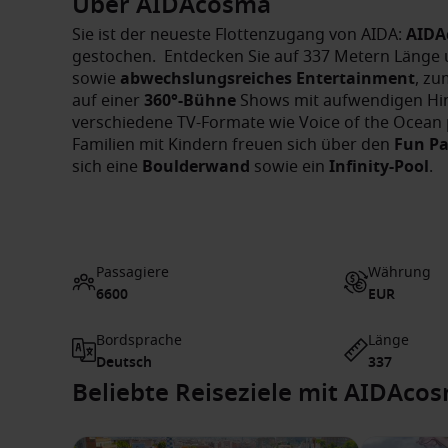
Über AIDAcosma
Sie ist der neueste Flottenzugang von AIDA:
AIDA
gestochen. Entdecken Sie auf 337 Metern Länge
sowie
abwechslungsreiches Entertainment
, zu
auf einer
360°-Bühne
Shows mit aufwendigen Hin
verschiedene TV-Formate wie Voice of the Ocean p
Familien mit Kindern freuen sich über den
Fun Pa
sich eine
Boulderwand
sowie ein
Infinity-Pool
.
Passagiere
Währung
6600
EUR
Bordsprache
Länge
Deutsch
337
Beliebte Reiseziele mit AIDAco