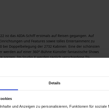
22 ist das AIDA-Schiff erstmals auf Reisen gegangen. Auf
 Einrichtungen und Features sowie tolles Entertainment zu
0 bei Doppelbelegung der 2732 Kabinen. Eine der schönsten
r werden auf einer 360°-Bühne Künstler fantastische Shows
te sorgen. Im
Studio X
werden täglich verschiedene TV-
iere live verfolgen können. Im Gegensatz zum
Schwesterschiff
h mehr vorhanden, stattdessen gibt es den neuen
Fun Park
eine
Boulderwand
sowie ein
Infinity-Pool.
AIDAcosma wird mit
Details
rm: Gäste können bei der Buchung zwischen 21 Kabinentypen
Cookies
den. Dazu zählen Innen-, Meerblick- und Balkonkabinen,
nhalte und Anzeigen zu personalisieren, Funktionen für soziale