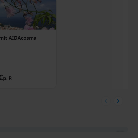
 mit AIDAcosma
€
p. P.