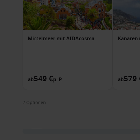
Mittelmeer mit AIDAcosma
Kanaren
549 €
579 
ab
p. P.
ab
2 Optionen
1 / 34