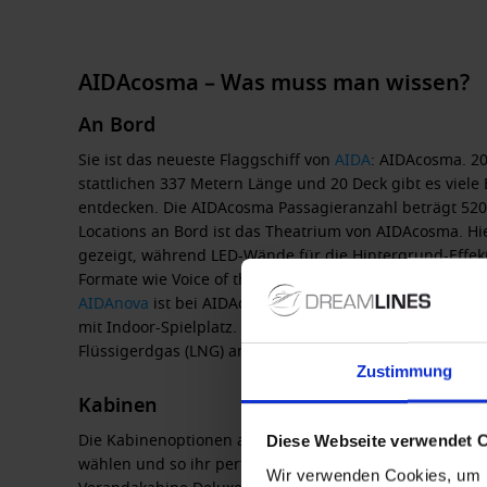
AIDAcosma – Was muss man wissen?
An Bord
Sie ist das neueste Flaggschiff von
AIDA
: AIDAcosma. 20
stattlichen 337 Metern Länge und 20 Deck gibt es viele
entdecken. Die
AIDAcosma Passagieranzahl
beträgt 520
Locations an Bord ist das
Theatrium
von AIDAcosma. Hie
gezeigt, während LED-Wände für die Hintergrund-Effek
Formate wie Voice of the Ocean produziert, die Passag
AIDAnova
ist bei AIDAcosma kein Four Elements Bereic
mit Indoor-Spielplatz. Im Außenbereich befinden sich 
Flüssigerdgas (LNG) angetrieben.
Zustimmung
Kabinen
Die Kabinenoptionen an Bord von AIDAcosma sind eno
Diese Webseite verwendet 
wählen und so ihr perfektes Zuhause auf dem Meer fin
Wir verwenden Cookies, um I