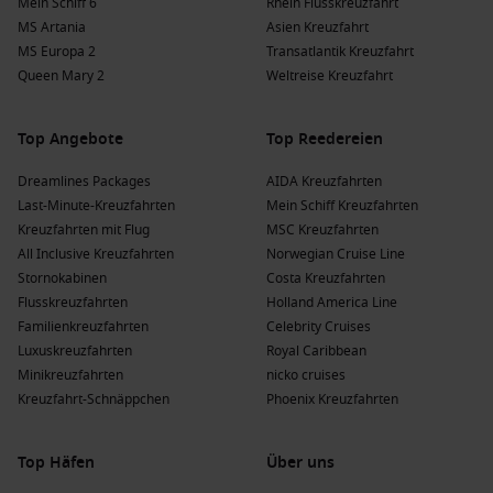
Mein Schiff 6
Rhein Flusskreuzfahrt
MS Artania
Asien Kreuzfahrt
MS Europa 2
Transatlantik Kreuzfahrt
Queen Mary 2
Weltreise Kreuzfahrt
Top Angebote
Top Reedereien
Dreamlines Packages
AIDA Kreuzfahrten
Last-Minute-Kreuzfahrten
Mein Schiff Kreuzfahrten
Kreuzfahrten mit Flug
MSC Kreuzfahrten
All Inclusive Kreuzfahrten
Norwegian Cruise Line
Stornokabinen
Costa Kreuzfahrten
Flusskreuzfahrten
Holland America Line
Familienkreuzfahrten
Celebrity Cruises
Luxuskreuzfahrten
Royal Caribbean
Minikreuzfahrten
nicko cruises
Kreuzfahrt-Schnäppchen
Phoenix Kreuzfahrten
Top Häfen
Über uns