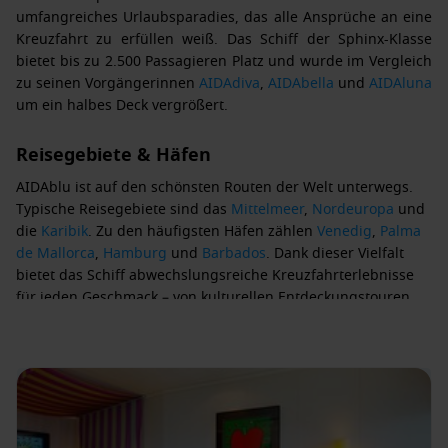
umfangreiches Urlaubsparadies, das alle Ansprüche an eine
Kreuzfahrt zu erfüllen weiß. Das Schiff der Sphinx-Klasse
bietet bis zu 2.500 Passagieren Platz und wurde im Vergleich
zu seinen Vorgängerinnen
AIDAdiva
,
AIDAbella
und
AIDAluna
um ein halbes Deck vergrößert.
Reisegebiete & Häfen
AIDAblu
ist auf den schönsten Routen der Welt unterwegs.
Typische Reisegebiete sind das
Mittelmeer
,
Nordeuropa
und
die
Karibik
. Zu den häufigsten Häfen zählen
Venedig
,
Palma
de Mallorca
,
Hamburg
und
Barbados
. Dank dieser Vielfalt
bietet das Schiff abwechslungsreiche Kreuzfahrterlebnisse
für jeden Geschmack – von kulturellen Entdeckungstouren
bis hin zu entspannten Strandtagen.
Kulinarik an Bord
Feinschmecker kommen auf der
AIDAblu
voll auf ihre Kosten.
Ob im Buffetrestaurant, im À-la-carte-Restaurant „Rossini“
oder im urigen Brauhaus – hier ist für jeden Geschmack