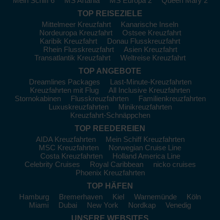
Mein Schiff 6
MS Artania
MS Europa 2
Queen Mary 2
Costa Cruises:
Italienisches Ambiente und
TOP REISEZIELE
abwechslungsreiche Routen, z. B. mit der
Costa Fortuna
Mittelmeer Kreuzfahrt
Kanarische Inseln
Nordeuropa Kreuzfahrt
Ostsee Kreuzfahrt
P&O Cruises:
Klassisches Kreuzfahrterlebnis mit Schiffen
Karibik Kreuzfahrt
Donau Flusskreuzfahrt
wie
Azura
oder
Ventura
Rhein Flusskreuzfahrt
Asien Kreuzfahrt
Transatlantik Kreuzfahrt
Weltreise Kreuzfahrt
Luxus- und Kleinschiffe
TOP ANGEBOTE
Dreamlines Packages
Last-Minute-Kreuzfahrten
Silversea:
Hochwertige Suiten und persönlicher Service, z.
Kreuzfahrten mit Flug
All Inclusive Kreuzfahrten
B.
Silver Dawn
Stornokabinen
Flusskreuzfahrten
Familienkreuzfahrten
Hapag-Lloyd Cruises:
Luxuskreuzfahrten
Luxus auf höchstem Niveau mit
Minikreuzfahrten
Kreuzfahrt-Schnäppchen
EUROPA
und
EUROPA 2
TOP REEDEREIEN
Oceania Cruises:
Kulinarik und Kultur im Fokus, u. a.
AIDA Kreuzfahrten
Mein Schiff Kreuzfahrten
Marina
und
Nautica
MSC Kreuzfahrten
Norwegian Cruise Line
Ponant:
Kleine Schiffe mit Expeditionscharakter wie
Le
Costa Kreuzfahrten
Holland America Line
Bellot
Celebrity Cruises
Royal Caribbean
nicko cruises
Phoenix Kreuzfahrten
Regent Seven Seas:
All-Inclusive-Luxus mit
Seven Seas
TOP HÄFEN
Voyager
Hamburg
Bremerhaven
Kiel
Warnemünde
Köln
Miami
Dubai
New York
Nordkap
Venedig
Noch mehr Kreuzfahrt-
UNSERE WEBSITES