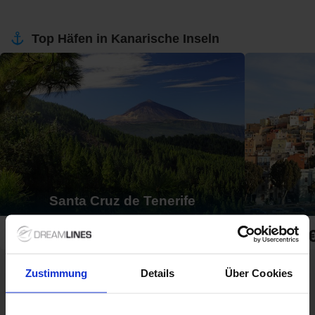
Top Häfen in Kanarische Inseln
Santa Cruz de Tenerife
309 €
339 
ab
ab
Zustimmung
Details
Über Cookies