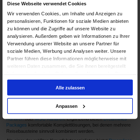
Diese Webseite verwendet Cookies
Reisetipps für Kanaren
Wir verwenden Cookies, um Inhalte und Anzeigen zu
personalisieren, Funktionen für soziale Medien anbieten
zu können und die Zugriffe auf unsere Website zu
Kreuzfahrt auf den Kanaren
analysieren. Außerdem geben wir Informationen zu Ihrer
– abwechslungsreiche
Verwendung unserer Website an unsere Partner für
soziale Medien, Werbung und Analysen weiter. Unsere
Inselwelt im Atlantik erleben
Partner führen diese Informationen möglicherweise mit
Eine
Kreuzfahrt Kanaren
verbindet milde Temperaturen,
weiteren Daten zusammen, die Sie ihnen bereitgestellt
kurze Distanzen und eindrucksvolle Landschaften. Zwischen
haben oder die sie im Rahmen Ihrer Nutzung der Dienste
Teneriffa, Lanzarote und Gran Canaria erwarten Sie
gesammelt haben.
vulkanische Natur, lebendige Küstenorte und vielseitige
Alle zulassen
Ausflugsmöglichkeiten – ideal, um mehrere Inseln entspannt
auf einer Reise zu kombinieren. Weitere Inspirationen finden
Sie auch über unsere Übersicht zu
Kreuzfahrt-Reisezielen
.
Anpassen
Besonders beliebt sind Routen mit
AIDA Kanaren
,
TUI Cruises
Kanaren
oder
MSC Kanaren
. Ergänzend bieten
Dreamlines
Packages
komfortable Komplettlösungen, bei denen mehrere
Reisebausteine sinnvoll kombiniert werden.