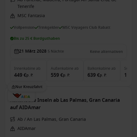
Tenerife
MSC Fantasia
Vollpension
Trinkgelder
MSC Voyagers Club Rabatt
Bis zu 25 € Bordguthaben
21 März 2028
5
Nächte
Keine alternativen
Innenkabine
ab
Außenkabine
ab
Balkonkabine
ab
Suite
a
449 €
559 €
639 €
1.039
p. P.
p. P.
p. P.
Nur Kreuzfahrt
Kanarische Inseln ab Las Palmas, Gran Canaria
auf AIDAmar
Ab / An Las Palmas, Gran Canaria
AIDAmar