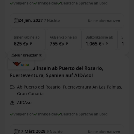
Vollpension
Trinkgelder
Deutsche Sprache an Bord
24 Jan. 2027
7
Nächte
Keine alternativen
Innenkabine
ab
Außenkabine
ab
Balkonkabine
ab
Suite
a
625 €
755 €
1.065 €
1.540
p. P.
p. P.
p. P.
Nur Kreuzfahrt
Kanarische Inseln ab Puerto del Rosario,
Fuerteventura, Spanien auf AIDAsol
Ab Puerto del Rosario, Fuerteventura An Las Palmas,
Gran Canaria
AIDAsol
Vollpension
Trinkgelder
Deutsche Sprache an Bord
17 März 2028
9
Nächte
Keine alternativen