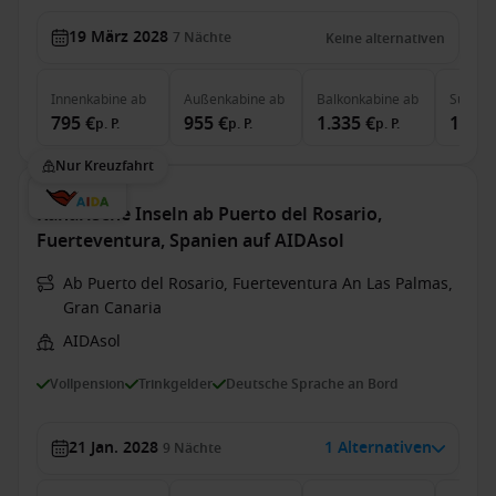
19 März 2028
7
Nächte
Keine alternativen
Innenkabine
ab
Außenkabine
ab
Balkonkabine
ab
Suite
a
795 €
955 €
1.335 €
1.930
p. P.
p. P.
p. P.
Nur Kreuzfahrt
Kanarische Inseln ab Puerto del Rosario,
Fuerteventura, Spanien auf AIDAsol
Ab Puerto del Rosario, Fuerteventura An Las Palmas,
Gran Canaria
AIDAsol
Vollpension
Trinkgelder
Deutsche Sprache an Bord
21 Jan. 2028
1 Alternativen
9
Nächte