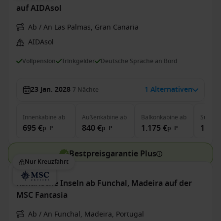
auf AIDAsol
Ab / An Las Palmas, Gran Canaria
AIDAsol
Vollpension
Trinkgelder
Deutsche Sprache an Bord
23 Jan. 2028
1 Alternativen
7
Nächte
Innenkabine
ab
Außenkabine
ab
Balkonkabine
ab
Suite
a
695 €
840 €
1.175 €
1.710
p. P.
p. P.
p. P.
Bestpreisgarantie Plus
Nur Kreuzfahrt
Kanarische Inseln ab Funchal, Madeira auf der
MSC Fantasia
Ab / An Funchal, Madeira, Portugal