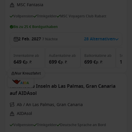
MSC Fantasia
Vollpension
Trinkgelder
MSC Voyagers Club Rabatt
Bis zu 25 € Bordguthaben
2 Feb. 2027
28 Alternativen
7
Nächte
Innenkabine
ab
Außenkabine
ab
Balkonkabine
ab
Suite
a
649 €
699 €
699 €
1.459
p. P.
p. P.
p. P.
Nur Kreuzfahrt
Kanarische Inseln ab Las Palmas, Gran Canaria
auf AIDAsol
Ab / An Las Palmas, Gran Canaria
AIDAsol
Vollpension
Trinkgelder
Deutsche Sprache an Bord