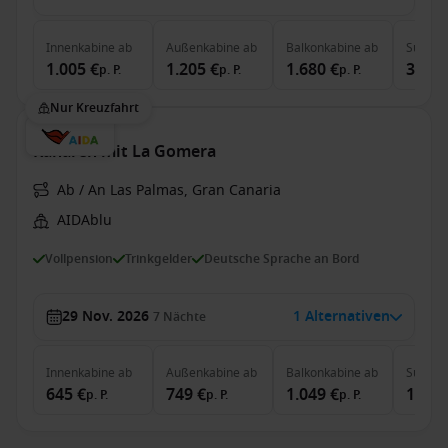
Innenkabine
ab
Außenkabine
ab
Balkonkabine
ab
Suite
a
1.005 €
1.205 €
1.680 €
3.125
p. P.
p. P.
p. P.
Nur Kreuzfahrt
Kanaren mit La Gomera
Ab / An Las Palmas, Gran Canaria
AIDAblu
Vollpension
Trinkgelder
Deutsche Sprache an Bord
29 Nov. 2026
1 Alternativen
7
Nächte
Innenkabine
ab
Außenkabine
ab
Balkonkabine
ab
Suite
a
645 €
749 €
1.049 €
1.585
p. P.
p. P.
p. P.