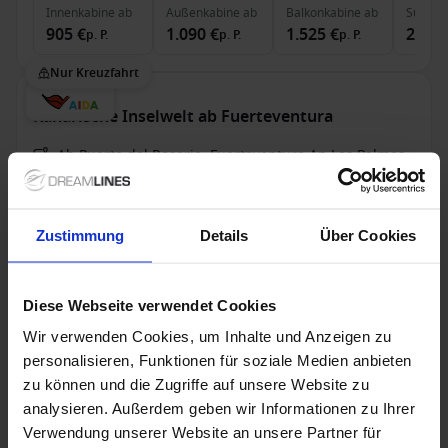
Innenkabine
ab
Außenkabine
ab
Balkonkabine
ab
Suite
a
905 €
1.090 €
1.525 €
2.845
p. P.
p. P.
p. P.
Nur Kreuzfahrt
Kanarische Inselwelt ab Fuerteventura
Ab Puerto del Rosario, Fuerteventura An Las Palmas,
Gran Canaria
AIDAmar
Zustimmung
Details
Über Cookies
Vollpension
Trinkgelder
Deutsche Sprache an Bord
19 Feb. 2027
1 Alternativen
9
Nächte
Diese Webseite verwendet Cookies
Wir verwenden Cookies, um Inhalte und Anzeigen zu
Innenkabine
ab
Außenkabine
ab
Balkonkabine
ab
Suite
a
personalisieren, Funktionen für soziale Medien anbieten
960 €
1.155 €
1.610 €
2.490
p. P.
p. P.
p. P.
zu können und die Zugriffe auf unsere Website zu
analysieren. Außerdem geben wir Informationen zu Ihrer
Nur Kreuzfahrt
Verwendung unserer Website an unsere Partner für