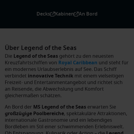
Decks
Kabinen
An Bord
Über Legend of the Seas
Die
Legend of the Seas
gehört zu den neuesten
Kreuzfahrtschiffen von
Royal Caribbean
und steht für
ein modernes Urlaubserlebnis auf See. Das Schiff
verbindet
innovative Technik
mit einem vielseitigen
Freizeit- und Entertainmentangebot und richtet sich
an Reisende, die Abwechslung und Komfort
gleichermaßen schätzen.
An Bord der
MS Legend of the Seas
erwarten Sie
großzügige Poolbereiche
, spektakuläre Attraktionen,
internationale Gastronomie und ein lebendiges
Bordleben im Stil einer schwimmenden Erlebniswelt.
Ob Entspannung, Kulinarik oder Action – die
Legend