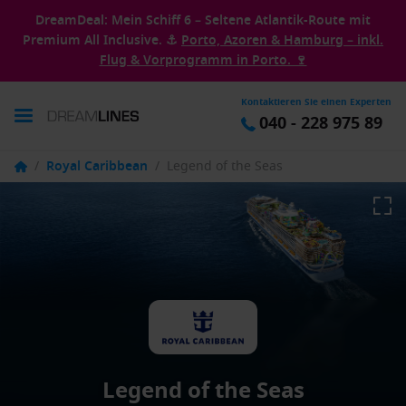
DreamDeal: Mein Schiff 6 – Seltene Atlantik-Route mit
Premium All Inclusive. ⚓
Porto, Azoren & Hamburg – inkl.
Flug & Vorprogramm in Porto. 🍷
Kontaktieren Sie einen Experten
040 - 228 975 89
/
Royal Caribbean
/
Legend of the Seas
Legend of the Seas