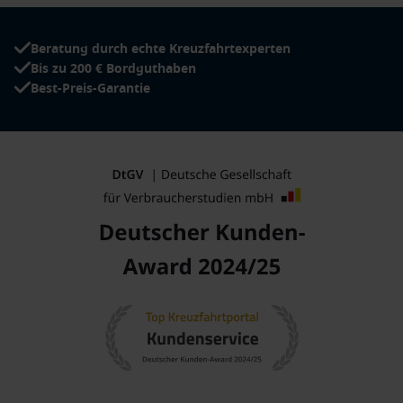
Angebote & Inspiration
Beratung durch echte Kreuzfahrtexperten
Entdecken Sie weitere
Kreuzfahrt-Angebote
oder lassen Sie
Bis zu 200 € Bordguthaben
sich von
Themenkreuzfahrten
inspirieren.
Best-Preis-Garantie
Top Reiseziele weltweit
Weitere Routen und Destinationen finden Sie unter
allen
Reisezielen
.
Dreamlines Service
Profitieren Sie von persönlicher Beratung durch
Kreuzfahrtexperten
und entdecken Sie alle
Kreuzfahrtschiffe
sowie
Reedereien
. Mit den
Dreamlines Packages
reisen Sie
besonders komfortabel.
Mehr Informationen finden Sie bei
Dreamlines
– jetzt
Kreuzfahrt buchen und die
Legend of the Seas
entdecken.