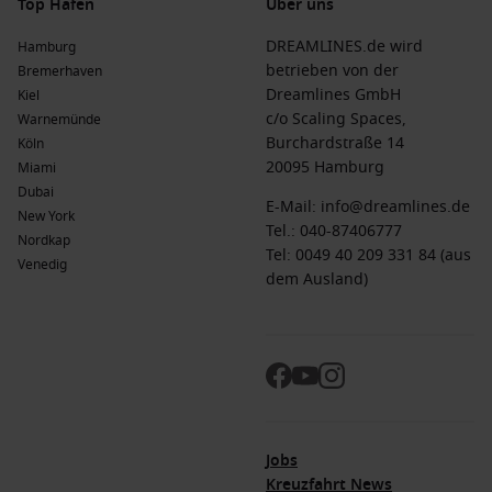
Top Häfen
Über uns
DREAMLINES.de wird
Hamburg
betrieben von der
Bremerhaven
Dreamlines GmbH
Kiel
c/o Scaling Spaces,
Warnemünde
Burchardstraße 14
Köln
20095 Hamburg
Miami
Dubai
E-Mail:
info@dreamlines.de
New York
Tel.:
040-87406777
Nordkap
Tel: 0049 40 209 331 84 (aus
Venedig
dem Ausland)
Jobs
Kreuzfahrt News