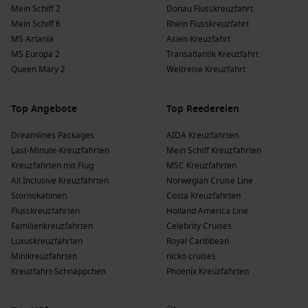
Mein Schiff 2
Donau Flusskreuzfahrt
Mein Schiff 6
Rhein Flusskreuzfahrt
MS Artania
Asien Kreuzfahrt
MS Europa 2
Transatlantik Kreuzfahrt
Queen Mary 2
Weltreise Kreuzfahrt
Top Angebote
Top Reedereien
Dreamlines Packages
AIDA Kreuzfahrten
Last-Minute-Kreuzfahrten
Mein Schiff Kreuzfahrten
Kreuzfahrten mit Flug
MSC Kreuzfahrten
All Inclusive Kreuzfahrten
Norwegian Cruise Line
Stornokabinen
Costa Kreuzfahrten
Flusskreuzfahrten
Holland America Line
Familienkreuzfahrten
Celebrity Cruises
Luxuskreuzfahrten
Royal Caribbean
Minikreuzfahrten
nicko cruises
Kreuzfahrt-Schnäppchen
Phoenix Kreuzfahrten