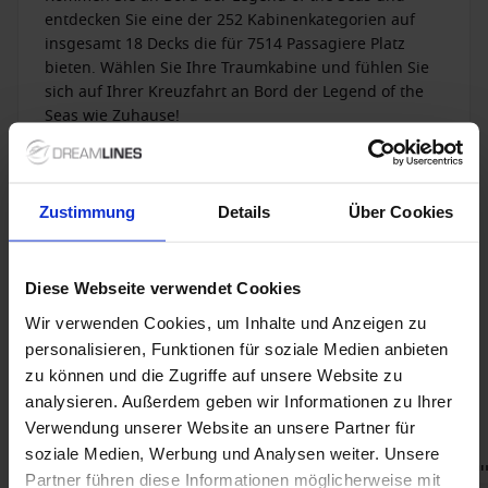
entdecken Sie eine der 252 Kabinenkategorien auf
Erlebnisattraktionen:
Innovative Highlights für Action
insgesamt 18 Decks die für 7514 Passagiere Platz
und Unterhaltung
bieten. Wählen Sie Ihre Traumkabine und fühlen Sie
Zielgruppe: vielseitig und international
sich auf Ihrer Kreuzfahrt an Bord der Legend of the
Seas wie Zuhause!
Das Schiff richtet sich an eine
breite Zielgruppe
– von
Familien über Paare bis hin zu aktiven Urlaubern. Besonders
für Mehrgenerationenreisen bietet die
Legend of the Seas
Kabinen und Decks entdecken
optimale Voraussetzungen.
Zustimmung
Details
Über Cookies
Kabinen: modern und komfortabel
Diese Webseite verwendet Cookies
Die Kabinen überzeugen durch
zeitgemäßes Design
und
Wir verwenden Cookies, um Inhalte und Anzeigen zu
unterschiedliche Kategorien – von funktionalen
Innenkabinen bis hin zu großzügigen Balkonkabinen und
personalisieren, Funktionen für soziale Medien anbieten
Suiten.
zu können und die Zugriffe auf unsere Website zu
analysieren. Außerdem geben wir Informationen zu Ihrer
Legend of the Seas Angebote
Destinationen: Mittelmeer und Karibik
Verwendung unserer Website an unsere Partner für
soziale Medien, Werbung und Analysen weiter. Unsere
Spektakuläre Routen im Mittelmeer und der
Nur Kreuzfahrt
Nur Kreuzfah
Partner führen diese Informationen möglicherweise mit