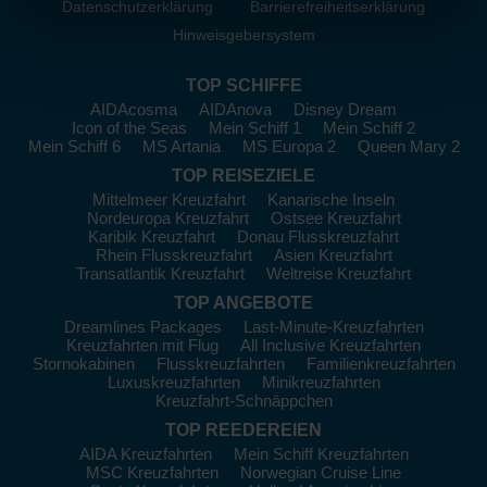
Datenschutzerklärung
Barrierefreiheitserklärung
Hinweisgebersystem
TOP SCHIFFE
AIDAcosma
AIDAnova
Disney Dream
Icon of the Seas
Mein Schiff 1
Mein Schiff 2
Mein Schiff 6
MS Artania
MS Europa 2
Queen Mary 2
TOP REISEZIELE
Mittelmeer Kreuzfahrt
Kanarische Inseln
Nordeuropa Kreuzfahrt
Ostsee Kreuzfahrt
Karibik Kreuzfahrt
Donau Flusskreuzfahrt
Rhein Flusskreuzfahrt
Asien Kreuzfahrt
Transatlantik Kreuzfahrt
Weltreise Kreuzfahrt
TOP ANGEBOTE
Dreamlines Packages
Last-Minute-Kreuzfahrten
Kreuzfahrten mit Flug
All Inclusive Kreuzfahrten
Stornokabinen
Flusskreuzfahrten
Familienkreuzfahrten
Luxuskreuzfahrten
Minikreuzfahrten
Kreuzfahrt-Schnäppchen
TOP REEDEREIEN
AIDA Kreuzfahrten
Mein Schiff Kreuzfahrten
MSC Kreuzfahrten
Norwegian Cruise Line