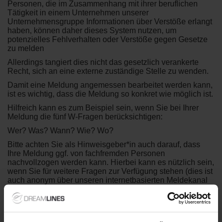
Personen, die im Zusammenhang mit ihrer beruflichen
Tätigkeit in einem Unternehmen unserer
Unternehmensgruppe Informationen über Verstöße erlangt
haben, können daher dieses System nutzen, um
potenzielles Fehlverhalten oder Verstöße gegen Gesetze
zu melden
Allerdings tangiert dies nicht das gesetzlich verankerte
Recht, sich an eine externe zuständige Stelle zu wenden.
Damit eine Meldung angemessen bearbeitet werden kann,
ist es wichtig, dass die Meldung so konkret wie möglich ist.
Hilfreich kann es zum Beispiel sein, wenn Sie bei Ihrer
Meldung die fünf W-Fragen berücksichtigen:
Wer? Was? Wann? Wie? Wo?
Bitte achten Sie als Hinweisgeber*in auch darauf, dass
Ihre Meldung ggf. von fachfremden Personen
nachvollzogen werden kann. Hierbei kann es nützlich sein,
wenn Sie für weitere Fragen zur Verfügung stehen (dies ist
auch anonym über unseren internetbasierten Meldekanal
möglich).
Sie haben die Möglichkeit, über unseren internetbasierten
Meldekanal in unterschiedlichen Sprachen Hinweise
abzugeben unter
https://dreamlines.confdnt.com
.