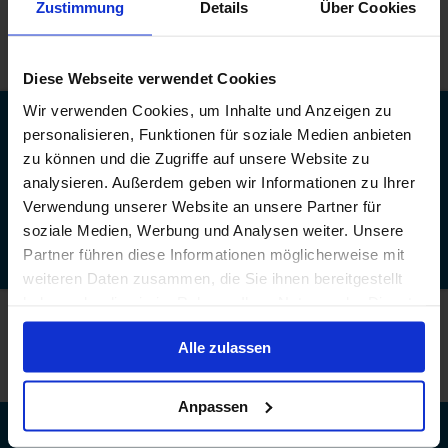
Zustimmung
Details
Über Cookies
Alternativ können Sie Meldungen rund um die Uhr über
folgende Telefonnummer abgeben:
+498962826940
Diese Webseite verwendet Cookies
Wir verwenden Cookies, um Inhalte und Anzeigen zu
personalisieren, Funktionen für soziale Medien anbieten
Erhalten Sie neueste Angebote per E-Mail
zu können und die Zugriffe auf unsere Website zu
& sichern Sie sich 30 € Bordguthaben.
analysieren. Außerdem geben wir Informationen zu Ihrer
Verwendung unserer Website an unsere Partner für
Senden
soziale Medien, Werbung und Analysen weiter. Unsere
Meine Einwilligung ist jederzeit widerruflich. Die Datenschutzerklärung von Dreamlines
Partner führen diese Informationen möglicherweise mit
finden Sie
hier
.
weiteren Daten zusammen, die Sie ihnen bereitgestellt
haben oder die sie im Rahmen Ihrer Nutzung der Dienste
Nehmen Sie Kontakt zu uns auf!
gesammelt haben.
Alle zulassen
Jetzt anrufen!
Schreiben Sie uns
Anpassen
Kontakt
Jobs
Impressum
AGB