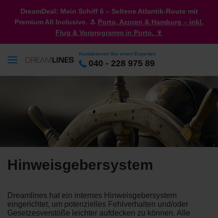
DreamDeal: Mein Schiff 6 – Seltene Atlantik-Route mit
Premium All Inclusive. ⚓
Porto, Azoren & Hamburg – inkl.
Flug & Vorprogramm in Porto. 🍷
Kontaktieren Sie einen Experten
040 - 228 975 89
Hinweisgebersystem
Dreamlines hat ein internes Hinweisgebersystem
eingerichtet, um potenzielles Fehlverhalten und/oder
Gesetzesverstöße leichter aufdecken zu können. Alle