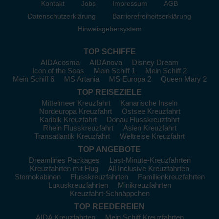
in einem der vielen Restaurants.
Kontakt
Jobs
Impressum
AGB
Datenschutzerklärung
Barrierefreiheitserklärung
Melk
, Österreich:
Die Stadt ist vor allem für das imposante
Stift Melk bekannt, ein UNESCO-Weltkulturerbe. Besuchen
Hinweisgebersystem
Sie das Benediktinerkloster mit seiner bemerkenswerten
Bibliothek und der atemberaubenden Aussicht auf die Donau.
TOP SCHIFFE
AIDAcosma
AIDAnova
Disney Dream
Wo beginnt die Donau Kreuzfahrt?
Icon of the Seas
Mein Schiff 1
Mein Schiff 2
Mein Schiff 6
MS Artania
MS Europa 2
Queen Mary 2
Die meisten
Donau-Kreuzfahrten beginnen in Passau
, der
TOP REISEZIELE
malerischen Dreiflüssestadt im Süden Deutschlands. Von hier
aus starten nahezu alle bekannten Reedereien ihre Reisen auf
Mittelmeer Kreuzfahrt
Kanarische Inseln
Nordeuropa Kreuzfahrt
Ostsee Kreuzfahrt
der Donau in Richtung Wien, Budapest und bis zum
Karibik Kreuzfahrt
Donau Flusskreuzfahrt
Schwarzen Meer. Passau gilt als das
Tor zur Donau
und
Rhein Flusskreuzfahrt
Asien Kreuzfahrt
bietet dank seines modernen Hafens ideale Bedingungen für
Transatlantik Kreuzfahrt
Weltreise Kreuzfahrt
den Start einer Flusskreuzfahrt. Alternativ beginnen einige
TOP ANGEBOTE
Routen auch in
Wien
oder
Budapest
, je nach Anbieter und
Dreamlines Packages
Last-Minute-Kreuzfahrten
Reisedauer. Wer eine
Donau-Kreuzfahrt ab Passau
plant,
Kreuzfahrten mit Flug
All Inclusive Kreuzfahrten
profitiert von einer bequemen Anreise, gut ausgebauter
Stornokabinen
Flusskreuzfahrten
Familienkreuzfahrten
Infrastruktur und zahlreichen Sehenswürdigkeiten in
Luxuskreuzfahrten
Minikreuzfahrten
unmittelbarer Nähe zum Anleger.
Kreuzfahrt-Schnäppchen
TOP REEDEREIEN
Wann reisen? Die besten Zeiten für
AIDA Kreuzfahrten
Mein Schiff Kreuzfahrten