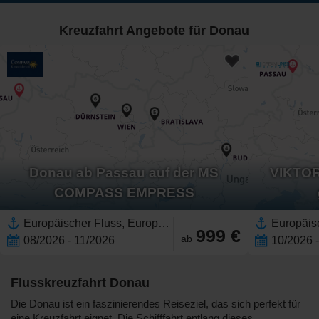
Kreuzfahrt Angebote für Donau
Donau ab Passau auf der MS
VIKTORI
COMPASS EMPRESS
Europäischer Fluss, Europa,Donau,Westeuropa,Österreich,Osteuropa,Ungarn,Slowakei,Deutschland
999 €
ab
08/2026 - 11/2026
10/2026 
Flusskreuzfahrt Donau
Die Donau ist ein faszinierendes Reiseziel, das sich perfekt für
eine Kreuzfahrt eignet. Die Schifffahrt entlang dieses