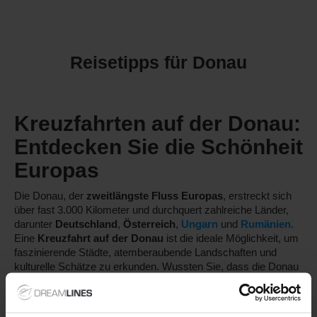
Reisetipps für Donau
Kreuzfahrten auf der Donau:
Entdecken Sie die Schönheit
Europas
Die Donau, der
zweitlängste Fluss Europas
, erstreckt sich
über fast 3.000 Kilometer und durchquert zahlreiche Länder,
darunter
Deutschland
,
Österreich
,
Ungarn
und
Rumänien
.
Eine
Kreuzfahrt auf der Donau
ist die ideale Möglichkeit, um
faszinierende Städte, atemberaubende Landschaften und
kulturelle Schätze zu erkunden. Wussten Sie, dass die Donau
mehr UNESCO-Weltkulturerbestätten durchfließt als jeder
andere Fluss? Bei einer
Donau-Kreuzfahrt
erleben Sie die
Vielfalt und Schönheit einer der bedeutendsten Wasserstraßen