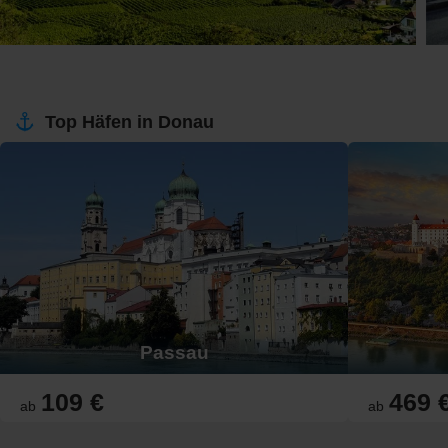
Top Häfen in Donau
Passau
109 €
469 
ab
ab