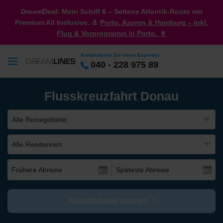
DreamDeal: Mein Schiff 6 – Seltene Atlantik-Route mit
Premium All Inclusive. ⚓
Porto, Azoren & Hamburg – inkl.
Flug & Vorprogramm in Porto. 🍷
Kontaktieren Sie einen Experten
040 - 228 975 89
Flusskreuzfahrt Donau
Alle Reisegebiete
Alle Reedereien
Frühere Abreise
Späteste Abreise
Kreuzfahrten suchen