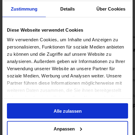
etwas dabei. Hier können Sie bei einem Cocktail plaudern,
Zustimmung
Details
Über Cookies
Live-Musik genießen, sich von Kochvorführungen inspirieren
lassen und an spannenden Vorträgen oder Themenabenden
Amadeus Riva Angebote
teilnehmen. Tagsüber wird in der Panorama-Lounge ein
Diese Webseite verwendet Cookies
leichtes Mittagessen serviert.
Nur Kreuzfahrt
Nur Kreuzfah
Wir verwenden Cookies, um Inhalte und Anzeigen zu
personalisieren, Funktionen für soziale Medien anbieten
Donau ab Passau auf der Amadeus
Donau ab Pa
zu können und die Zugriffe auf unsere Website zu
Riva
Riva
analysieren. Außerdem geben wir Informationen zu Ihrer
Ab / An Passau
Ab / An P
Verwendung unserer Website an unsere Partner für
soziale Medien, Werbung und Analysen weiter. Unsere
Wi-Fi
Vollpension
Wi-Fi
Vollpen
Partner führen diese Informationen möglicherweise mit
weiteren Daten zusammen, die Sie ihnen bereitgestellt
Außenkabine ab
Außenkabine ab
haben oder die sie im Rahmen Ihrer Nutzung der Dienste
1.019 €
1.529 €
p. P.
p
gesammelt haben.
Alle zulassen
6 Optionen
Anpassen