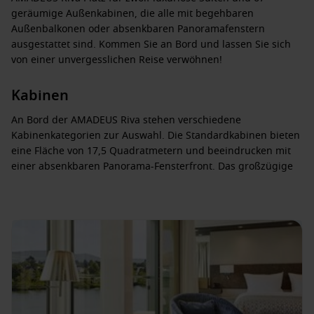
geräumige Außenkabinen, die alle mit begehbaren
Außenbalkonen oder absenkbaren Panoramafenstern
ausgestattet sind. Kommen Sie an Bord und lassen Sie sich
von einer unvergesslichen Reise verwöhnen!
Kabinen
An Bord der AMADEUS Riva stehen verschiedene
Kabinenkategorien zur Auswahl. Die Standardkabinen bieten
eine Fläche von 17,5 Quadratmetern und beeindrucken mit
einer absenkbaren Panorama-Fensterfront. Das großzügige
Badezimmer und der begehbare Kleiderschrank sorgen für
Komfort. Die Kabine ist ausgestattet mit einer Minibar,
wahlweise einem Doppelbett oder zwei Einzelbetten, einem
Flachbildschirm-TV, individuell regulierbarer Klimaanlage,
Dusche/WC, Haartrockner, Telefon und Safe. Auf Anfrage sind
Kabinen mit Verbindungstüren verfügbar. Daneben stehen
Kabinen mit 16 Quadratmetern und komfortabler
Ausstattung zur Auswahl. Hier kann das Aussichtsfenster
nicht geöffnet werden. Die AMADEUS Suite ist mit 26,4