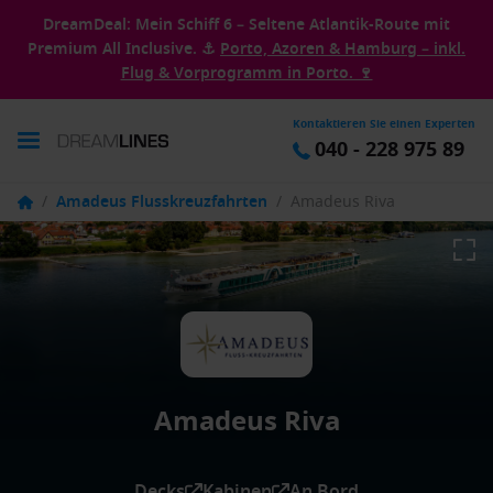
DreamDeal: Mein Schiff 6 – Seltene Atlantik-Route mit
Premium All Inclusive. ⚓
Porto, Azoren & Hamburg – inkl.
Flug & Vorprogramm in Porto. 🍷
Kontaktieren Sie einen Experten
040 - 228 975 89
/
Amadeus Flusskreuzfahrten
/
Amadeus Riva
Amadeus Riva
Decks
Kabinen
An Bord