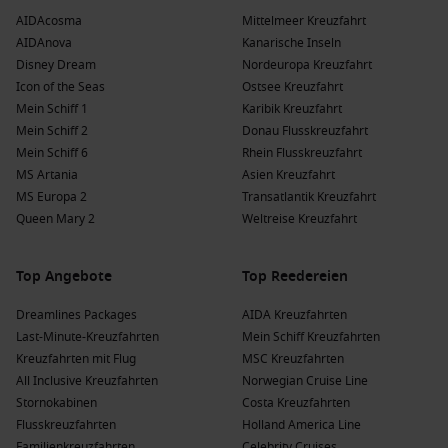
AIDAcosma
Mittelmeer Kreuzfahrt
AIDAnova
Kanarische Inseln
Disney Dream
Nordeuropa Kreuzfahrt
Icon of the Seas
Ostsee Kreuzfahrt
Mein Schiff 1
Karibik Kreuzfahrt
Mein Schiff 2
Donau Flusskreuzfahrt
Mein Schiff 6
Rhein Flusskreuzfahrt
MS Artania
Asien Kreuzfahrt
MS Europa 2
Transatlantik Kreuzfahrt
Queen Mary 2
Weltreise Kreuzfahrt
Top Angebote
Top Reedereien
Dreamlines Packages
AIDA Kreuzfahrten
Last-Minute-Kreuzfahrten
Mein Schiff Kreuzfahrten
Kreuzfahrten mit Flug
MSC Kreuzfahrten
All Inclusive Kreuzfahrten
Norwegian Cruise Line
Stornokabinen
Costa Kreuzfahrten
Flusskreuzfahrten
Holland America Line
Familienkreuzfahrten
Celebrity Cruises