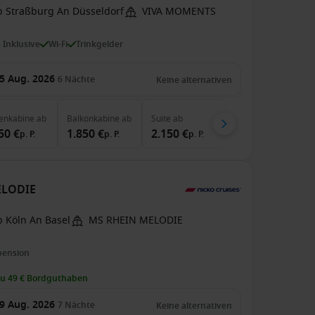
b Straßburg An Düsseldorf
VIVA MOMENTS
s Inklusive
Wi-Fi
Trinkgelder
5 Aug. 2026
6
Nächte
Keine alternativen
enkabine
ab
Balkonkabine
ab
Suite
ab
50 €
1.850 €
2.150 €
p. P.
p. P.
p. P.
MELODIE
b Köln An Basel
MS RHEIN MELODIE
pension
zu 49 € Bordguthaben
9 Aug. 2026
7
Nächte
Keine alternativen