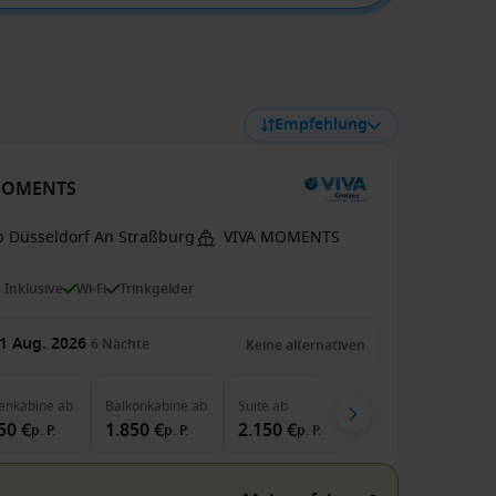
Empfehlung
A MOMENTS
b Düsseldorf An Straßburg
VIVA MOMENTS
s Inklusive
Wi-Fi
Trinkgelder
1 Aug. 2026
6
Nächte
Keine alternativen
enkabine
ab
Balkonkabine
ab
Suite
ab
50 €
1.850 €
2.150 €
p. P.
p. P.
p. P.