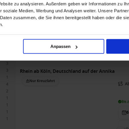
Website zu analysieren. Außerdem geben wir Informationen zu I
r soziale Medien, Werbung und Analysen weiter. Unsere Partner
Alle
 Daten zusammen, die Sie ihnen bereitgestellt haben oder die s
n.
1
Auß
Anpassen
1.4
2
3
3
Rhein ab Köln, Deutschland auf der Annika
1
Nur Kreuzfahrt
Ab
4
2
1
Bis 
1
1
6
1
Auß