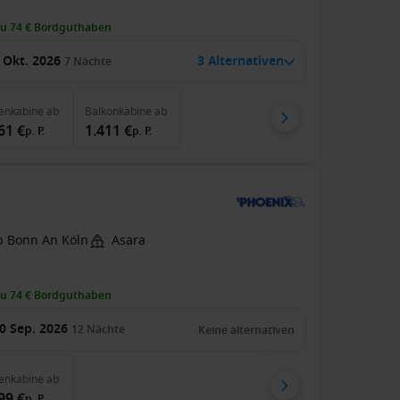
zu 74 € Bordguthaben
 Okt. 2026
3 Alternativen
7
Nächte
enkabine
ab
Balkonkabine
ab
61 €
1.411 €
p. P.
p. P.
b Bonn An Köln
Asara
zu 74 € Bordguthaben
0 Sep. 2026
12
Nächte
Keine alternativen
enkabine
ab
99 €
p. P.