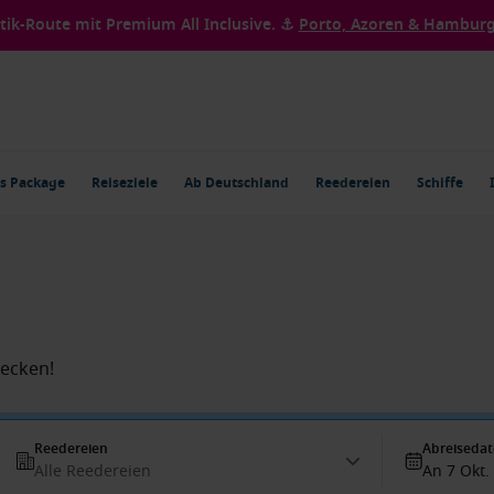
ntik-Route mit Premium All Inclusive. ⚓
Porto, Azoren & Hamburg 
s Package
Reiseziele
Ab Deutschland
Reedereien
Schiffe
decken!
Reedereien
Abreiseda
Alle Reedereien
An 7 Okt.