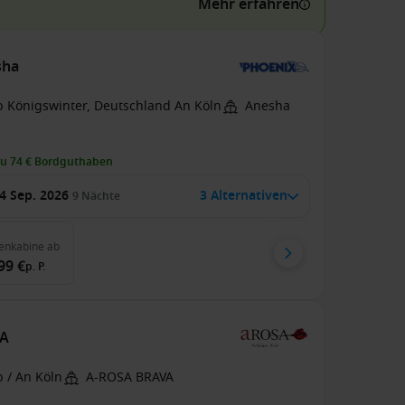
Mehr erfahren
sha
b Königswinter, Deutschland An Köln
Anesha
zu 74 € Bordguthaben
4 Sep. 2026
3 Alternativen
9
Nächte
enkabine
ab
99 €
p. P.
VA
 / An Köln
A-ROSA BRAVA