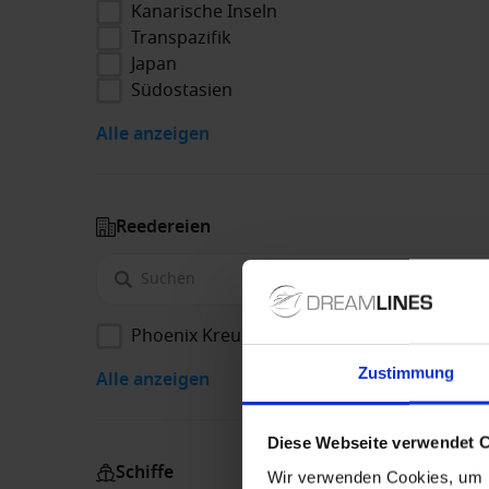
Kanarische Inseln
Transpazifik
Japan
Südostasien
Alle anzeigen
Reedereien
Phoenix Kreuzfahrten
Zustimmung
Alle anzeigen
Diese Webseite verwendet 
Schiffe
Wir verwenden Cookies, um I