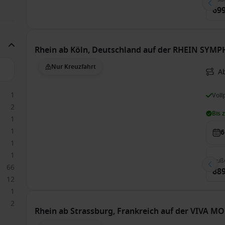
699
Rhein ab Köln, Deutschland auf der RHEIN SYM
Nur Kreuzfahrt
Ab
1
Voll
2
Bis 
1
1
6
1
1
Auß
66
889
12
1
2
Rhein ab Strassburg, Frankreich auf der VIVA 