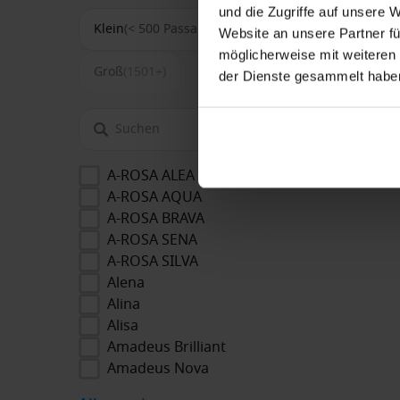
und die Zugriffe auf unsere 
Klein
(< 500 Passagiere)
Mittel
(500-1500)
Website an unsere Partner fü
möglicherweise mit weiteren
Groß
(1501+)
der Dienste gesammelt habe
A-ROSA ALEA
A-ROSA AQUA
A-ROSA BRAVA
A-ROSA SENA
A-ROSA SILVA
Alena
Alina
Alisa
Amadeus Brilliant
Amadeus Nova