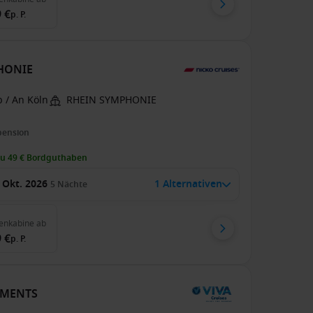
 €
p. P.
PHONIE
 / An Köln
RHEIN SYMPHONIE
pension
zu 49 € Bordguthaben
 Okt. 2026
1 Alternativen
5
Nächte
enkabine
ab
 €
p. P.
MOMENTS