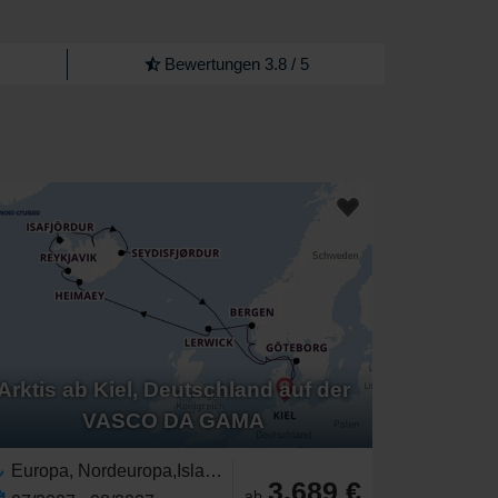
Bewertungen 3.8 / 5
Arktis ab Kiel, Deutschland auf der
VASCO DA GAMA
Europa, Nordeuropa,Island,Arktis,Skandinavien,Norwegen,Ostsee,Schottland,Deutschland,Westeuropa,Schweden,Vereinigtes Königreich,Norwegische Fjorde,Britische Inseln
3.689 €
ab