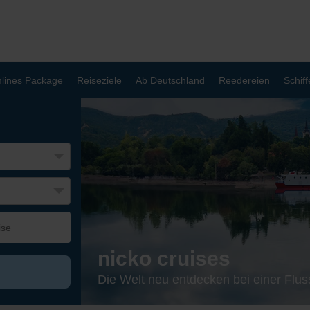
lines Package
Reiseziele
Ab Deutschland
Reedereien
Schiff
nicko cruises
Die Welt neu entdecken bei einer Flu