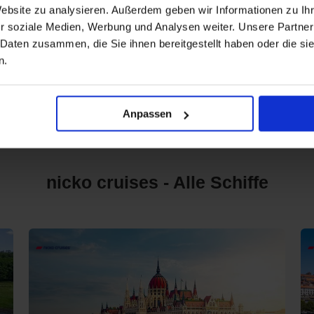
Website zu analysieren. Außerdem geben wir Informationen zu I
Schon gewusst? Unser Tipp für Sie
r soziale Medien, Werbung und Analysen weiter. Unsere Partner
 Daten zusammen, die Sie ihnen bereitgestellt haben oder die s
n.
Immer eine tolle Reise ist die klassische Donaukreuzfahrt a
besonders schön ist diese Reise um die Weihnachtszeit,
Anpassen
Weihnachtsmärkten halt machen können.
nicko cruises - Alle Schiffe