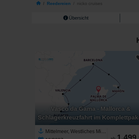
/
Reedereien
/
nicko cruises
Übersicht
Vasco da Gama - Mallorca &
Schlagerkreuzfahrt im Komplettpak
Mittelmeer, Westliches Mittelmeer,Europa,Southern Europe,Spanien,Balearen,Valencia,Katalonien,Menorca,Mallorca,Costa Blanca
1.499
ab