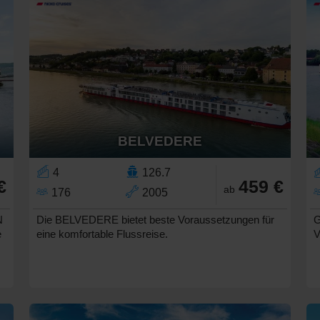
BELVEDERE
4
126.7
€
459 €
ab
176
2005
N
Die BELVEDERE bietet beste Voraussetzungen für
G
e
eine komfortable Flussreise.
V