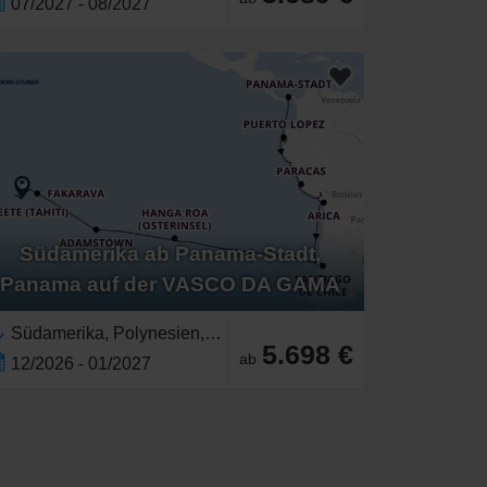
07/2027 - 08/2027
Südamerika ab Panama-Stadt,
Panama auf der VASCO DA GAMA
Südamerika, Polynesien,Pazifik,Französisch-Polynesien,Peru,Ecuador,Chile,Osterinsel, Chile,Mittelamerika,Panama
5.698 €
ab
12/2026 - 01/2027