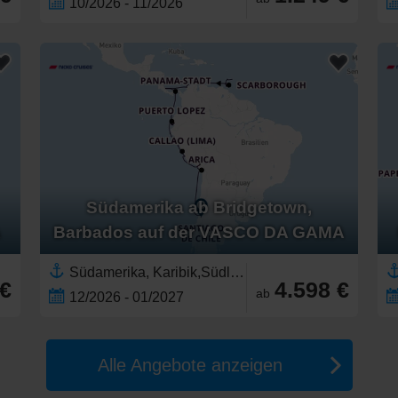
10/2026 - 11/2026
Südamerika ab Bridgetown,
A
Barbados auf der VASCO DA GAMA
Südamerika, Karibik,Südliche Karibik,Peru,Ecuador,Mittelamerika,Chile,Trinidad und Tobago,Niederländische Antillen,Panama,Kolumbien,Saint Vincent und die Grenadinen,Aruba,Costa Rica,Barbados,Curaçao,Grenada
 €
4.598 €
ab
12/2026 - 01/2027
Alle Angebote anzeigen