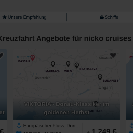
Unsere Empfehlung
Schiffe
Kreuzfahrt Angebote für nicko cruises
VIKTORIA - Donau-Klassiker im
et
goldenen Herbst
Europäischer Fluss, Donau,Europa,Osteuropa,Ungarn,Westeuropa,Österreich,Slowakei,Deutschland
 €
1.249 €
ab