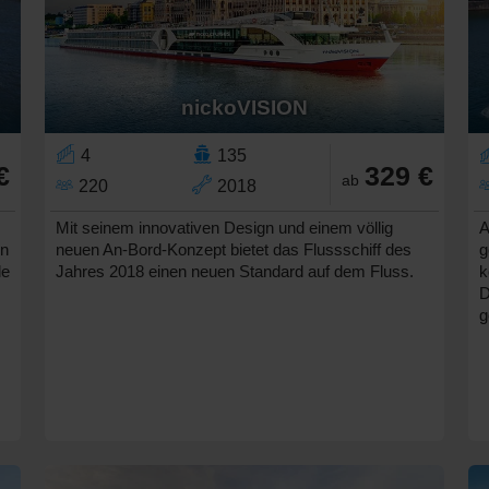
nickoVISION
4
135
€
329 €
ab
220
2018
Mit seinem innovativen Design und einem völlig
A
en
neuen An-Bord-Konzept bietet das Flussschiff des
g
le
Jahres 2018 einen neuen Standard auf dem Fluss.
k
D
g