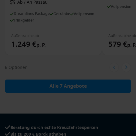
Ab / An Passau
Vollpension
Dreamlines Package
Getränke
Vollpension
Trinkgelder
Außenkabine ab
Außenkabine ab
1.249 €
579 €
p. P.
p. P
6 Optionen
Alle 7 Angebote
Beratung durch echte Kreuzfahrtexperten
Bis zu 200 € Bordguthaben