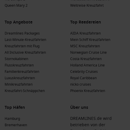
Queen Mary 2
Weltreise Kreuzfahrt
Top Angebote
Top Reedereien
Dreamlines Packages
AIDA Kreuzfahrten
Last-Minute-Kreuzfahrten
Mein Schiff Kreuzfahrten
Kreuzfahrten mit Flug
MSC Kreuzfahrten
All Inclusive Kreuzfahrten
Norwegian Cruise Line
Stornokabinen
Costa Kreuzfahrten
Flusskreuzfahrten
Holland America Line
Familienkreuzfahrten
Celebrity Cruises
Luxuskreuzfahrten
Royal Caribbean
Minikreuzfahrten
nicko cruises
Kreuzfahrt-Schnäppchen
Phoenix Kreuzfahrten
Top Häfen
Über uns
DREAMLINES.de wird
Hamburg
betrieben von der
Bremerhaven