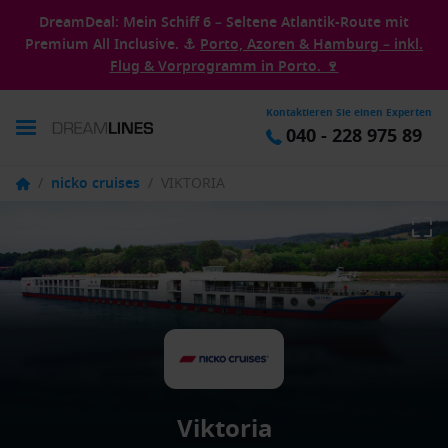
DreamDeal: Mein Schiff 6 – Seltene Atlantik-Route mit
Premium All Inclusive. ⚓
Porto, Azoren & Hamburg – inkl.
Flug & Vorprogramm in Porto. 🍷
Kontaktieren Sie einen Experten
040 - 228 975 89
/
nicko cruises
/
VIKTORIA
Viktoria