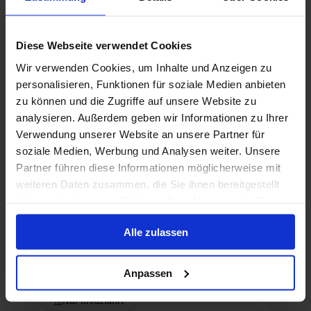
Außenkabine
ab
Diese Webseite verwendet Cookies
1.249 €
p. P.
Wir verwenden Cookies, um Inhalte und Anzeigen zu
Nur Kreuzfahrt
personalisieren, Funktionen für soziale Medien anbieten
zu können und die Zugriffe auf unsere Website zu
Donau ab Passau auf der Antonia
analysieren. Außerdem geben wir Informationen zu Ihrer
Ab / An Passau
Verwendung unserer Website an unsere Partner für
soziale Medien, Werbung und Analysen weiter. Unsere
Antonia
Partner führen diese Informationen möglicherweise mit
weiteren Daten zusammen, die Sie ihnen bereitgestellt
Bis zu 49 € Bordguthaben
haben oder die sie im Rahmen Ihrer Nutzung der Dienste
gesammelt haben.
5 Sep. 2026
5
Nächte
Keine alternativen
Alle zulassen
Balkonkabine
ab
999 €
Anpassen
p. P.
Nur Kreuzfahrt