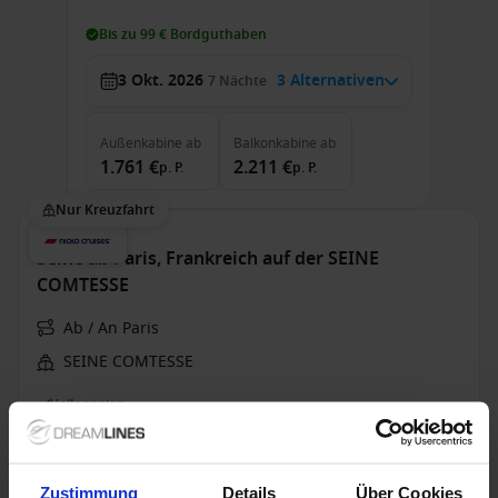
Bis zu 99 € Bordguthaben
3 Okt. 2026
3 Alternativen
7
Nächte
Außenkabine
ab
Balkonkabine
ab
1.761 €
2.211 €
p. P.
p. P.
Nur Kreuzfahrt
Seine ab Paris, Frankreich auf der SEINE
COMTESSE
Ab / An Paris
SEINE COMTESSE
Vollpension
Bis zu 49 € Bordguthaben
15 Aug. 2026
5 Alternativen
7
Nächte
Zustimmung
Details
Über Cookies