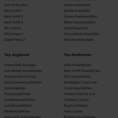
Wenn Sie lieber kürzer verreisen möchten, entdecken Sie
Icon of the Seas
Ostsee Kreuzfahrt
unsere
Mini-Flusskreuzfahrten
. Ebenfalls beliebt:
Mein Schiff 1
Karibik Kreuzfahrt
Flusskreuzfahrten ab Köln all-inclusive
für besonders
Mein Schiff 2
Donau Flusskreuzfahrt
komfortable Abfahrten ohne lange Anreise.
Mein Schiff 6
Rhein Flusskreuzfahrt
MS Artania
Asien Kreuzfahrt
Mit Dreamlines flexibel zur passenden
MS Europa 2
Transatlantik Kreuzfahrt
Flussreise
Queen Mary 2
Weltreise Kreuzfahrt
Unsere
Kreuzfahrtexperten
helfen Ihnen gerne dabei,
passende Angebote zu finden – von spontanen Restplätzen
Top Angebote
Top Reedereien
bis zu umfassenden Reisepaketen wie den
Dreamlines
Dreamlines Packages
AIDA Kreuzfahrten
Packages
.
Last-Minute-Kreuzfahrten
Mein Schiff Kreuzfahrten
Kreuzfahrten mit Flug
MSC Kreuzfahrten
Weitere Optionen rund um Ihre
All Inclusive Kreuzfahrten
Norwegian Cruise Line
Kreuzfahrtplanung
Stornokabinen
Costa Kreuzfahrten
Flusskreuzfahrten
Holland America Line
Entdecken Sie außerdem alle
Kreuzfahrtschiffe bei
Familienkreuzfahrten
Celebrity Cruises
Dreamlines
sowie weitere spannende
Reiseziele bei
Luxuskreuzfahrten
Royal Caribbean
Dreamlines
.
Minikreuzfahrten
nicko cruises
Kreuzfahrt-Schnäppchen
Phoenix Kreuzfahrten