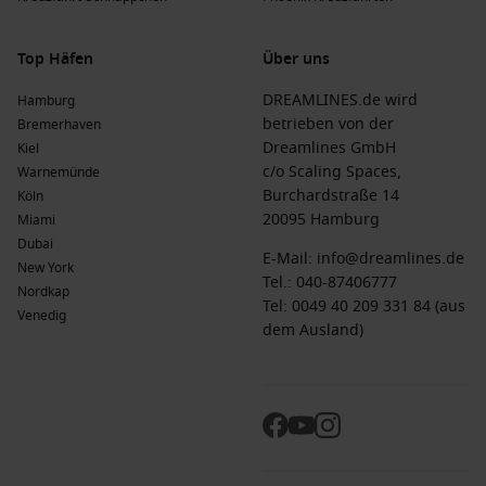
FAQs zu Flusskreuzfahrt Last-Minute-
Restplätzen
Top Häfen
Über uns
Wann findet man die besten Flusskreuzfahrt Last-
DREAMLINES.de wird
Hamburg
Minute-Restplätze?
Häufig wenige Wochen bis Tage vor
betrieben von der
Bremerhaven
Abreise – besonders außerhalb klassischer Ferienzeiten.
Dreamlines GmbH
Kiel
Sind Last-Minute-Flusskreuzfahrten günstiger?
c/o Scaling Spaces,
Oft
Warnemünde
werden Restkontingente kurzfristig zu attraktiveren
Burchardstraße 14
Köln
Konditionen angeboten.
20095 Hamburg
Miami
Dubai
Welche Regionen sind besonders beliebt?
Vor allem
E-Mail:
info@dreamlines.de
New York
Donau, Rhein, Mosel und Rhône zählen zu den
Tel.:
040-87406777
Nordkap
gefragtesten Flussrouten.
Tel: 0049 40 209 331 84 (aus
Venedig
dem Ausland)
Für wen eignen sich Flußkreuzfahrten last-minute?
Besonders für flexible Reisende, die spontan buchen
können.
Jetzt spontane Flusskreuzfahrt buchen
Bei
Dreamlines
finden Sie laufend neue Angebote für