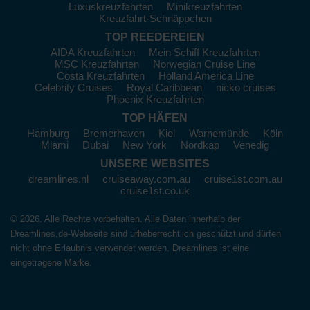
Luxuskreuzfahrten
Minikreuzfahrten
Kreuzfahrt-Schnäppchen
TOP REEDEREIEN
AIDA Kreuzfahrten
Mein Schiff Kreuzfahrten
MSC Kreuzfahrten
Norwegian Cruise Line
Costa Kreuzfahrten
Holland America Line
Celebrity Cruises
Royal Caribbean
nicko cruises
Phoenix Kreuzfahrten
TOP HÄFEN
Hamburg
Bremerhaven
Kiel
Warnemünde
Köln
Miami
Dubai
New York
Nordkap
Venedig
UNSERE WEBSITES
dreamlines.nl
cruiseaway.com.au
cruise1st.com.au
cruise1st.co.uk
© 2026. Alle Rechte vorbehalten. Alle Daten innerhalb der
Dreamlines.de-Webseite sind urheberrechtlich geschützt und dürfen
nicht ohne Erlaubnis verwendet werden. Dreamlines ist eine
eingetragene Marke.