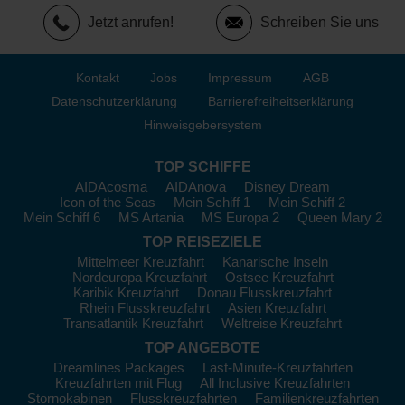
Jetzt anrufen!
Schreiben Sie uns
Kontakt
Jobs
Impressum
AGB
Datenschutzerklärung
Barrierefreiheitserklärung
Hinweisgebersystem
TOP SCHIFFE
AIDAcosma
AIDAnova
Disney Dream
Icon of the Seas
Mein Schiff 1
Mein Schiff 2
Mein Schiff 6
MS Artania
MS Europa 2
Queen Mary 2
TOP REISEZIELE
Mittelmeer Kreuzfahrt
Kanarische Inseln
Nordeuropa Kreuzfahrt
Ostsee Kreuzfahrt
Karibik Kreuzfahrt
Donau Flusskreuzfahrt
Rhein Flusskreuzfahrt
Asien Kreuzfahrt
Transatlantik Kreuzfahrt
Weltreise Kreuzfahrt
TOP ANGEBOTE
Dreamlines Packages
Last-Minute-Kreuzfahrten
Kreuzfahrten mit Flug
All Inclusive Kreuzfahrten
Stornokabinen
Flusskreuzfahrten
Familienkreuzfahrten