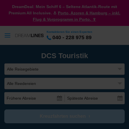
DreamDeal: Mein Schiff 6 – Seltene Atlantik-Route mit
Premium All Inclusive. ⚓
Porto, Azoren & Hamburg – inkl.
Flug & Vorprogramm in Porto. 🍷
Kontaktieren Sie einen Experten
040 - 228 975 89
DCS Touristik
Alle Reisegebiete
Alle Reedereien
Frühere Abreise
Späteste Abreise
Kreuzfahrten suchen