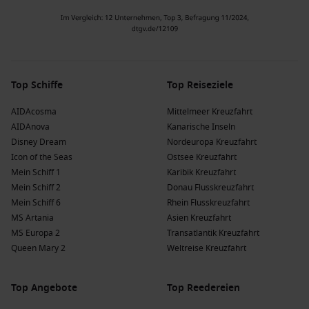
Top Schiffe
Top Reiseziele
AIDAcosma
Mittelmeer Kreuzfahrt
AIDAnova
Kanarische Inseln
Disney Dream
Nordeuropa Kreuzfahrt
Icon of the Seas
Ostsee Kreuzfahrt
Mein Schiff 1
Karibik Kreuzfahrt
Mein Schiff 2
Donau Flusskreuzfahrt
Mein Schiff 6
Rhein Flusskreuzfahrt
MS Artania
Asien Kreuzfahrt
MS Europa 2
Transatlantik Kreuzfahrt
Queen Mary 2
Weltreise Kreuzfahrt
Top Angebote
Top Reedereien