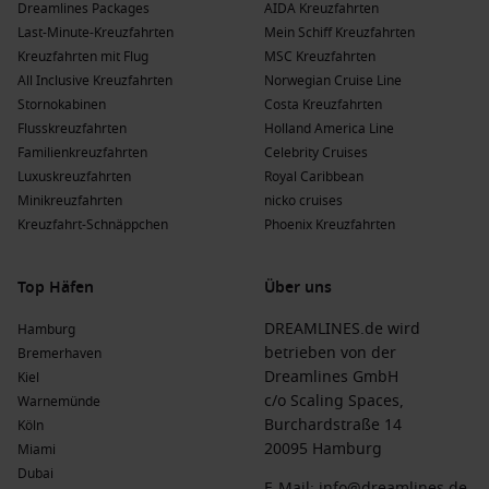
Dreamlines Packages
AIDA Kreuzfahrten
Last-Minute-Kreuzfahrten
Mein Schiff Kreuzfahrten
Kreuzfahrten mit Flug
MSC Kreuzfahrten
All Inclusive Kreuzfahrten
Norwegian Cruise Line
Stornokabinen
Costa Kreuzfahrten
Flusskreuzfahrten
Holland America Line
Familienkreuzfahrten
Celebrity Cruises
Luxuskreuzfahrten
Royal Caribbean
Minikreuzfahrten
nicko cruises
Kreuzfahrt-Schnäppchen
Phoenix Kreuzfahrten
Top Häfen
Über uns
DREAMLINES.de wird
Hamburg
betrieben von der
Bremerhaven
Dreamlines GmbH
Kiel
c/o Scaling Spaces,
Warnemünde
Burchardstraße 14
Köln
20095 Hamburg
Miami
Dubai
E-Mail:
info@dreamlines.de