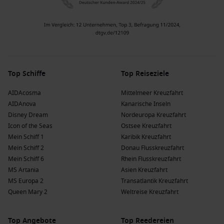
Top Schiffe
Top Reiseziele
AIDAcosma
Mittelmeer Kreuzfahrt
AIDAnova
Kanarische Inseln
Disney Dream
Nordeuropa Kreuzfahrt
Icon of the Seas
Ostsee Kreuzfahrt
Mein Schiff 1
Karibik Kreuzfahrt
Mein Schiff 2
Donau Flusskreuzfahrt
Mein Schiff 6
Rhein Flusskreuzfahrt
MS Artania
Asien Kreuzfahrt
MS Europa 2
Transatlantik Kreuzfahrt
Queen Mary 2
Weltreise Kreuzfahrt
Top Angebote
Top Reedereien