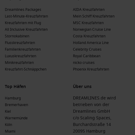
Dreamlines Packages
AIDA Kreuzfahrten
Last-Minute-Kreuzfahrten
Mein Schiff Kreuzfahrten
Kreuzfahrten mit Flug
MSC Kreuzfahrten
All Inclusive Kreuzfahrten
Norwegian Cruise Line
Stornokabinen
Costa Kreuzfahrten
Flusskreuzfahrten
Holland America Line
Familienkreuzfahrten
Celebrity Cruises
Luxuskreuzfahrten
Royal Caribbean
Minikreuzfahrten
nicko cruises
Kreuzfahrt-Schnäppchen
Phoenix Kreuzfahrten
Top Häfen
Über uns
DREAMLINES.de wird
Hamburg
betrieben von der
Bremerhaven
Dreamlines GmbH
Kiel
c/o Scaling Spaces,
Warnemünde
Burchardstraße 14
Köln
20095 Hamburg
Miami