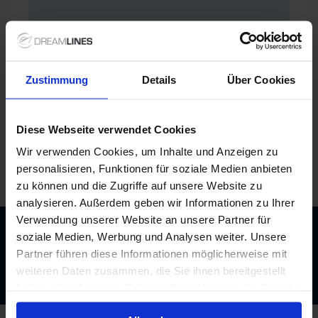
Zustimmung
Details
Über Cookies
Diese Webseite verwendet Cookies
Wir verwenden Cookies, um Inhalte und Anzeigen zu
personalisieren, Funktionen für soziale Medien anbieten
/
nicko cruises
/
VIKTORIA
/
Kabinen und Deckplan
zu können und die Zugriffe auf unsere Website zu
analysieren. Außerdem geben wir Informationen zu Ihrer
Verwendung unserer Website an unsere Partner für
soziale Medien, Werbung und Analysen weiter. Unsere
Beratung durch echte Kreuzfahrtexperten
Partner führen diese Informationen möglicherweise mit
Bis zu 200 € Bordguthaben
Best-Preis-Garantie
weiteren Daten zusammen, die Sie ihnen bereitgestellt
haben oder die sie im Rahmen Ihrer Nutzung der Dienste
gesammelt haben.