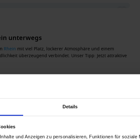
ein unterwegs
em
Rhein
mit viel Platz, lockerer Atmosphäre und einem
lichkeit überzeugend verbindet. Unser Tipp: Jetzt attraktive
ter Atmosphäre
ily Area
m und Antwerpen
Details
eiraum und einem angenehm entspannten Bordgefühl.
Cookies
ür entspannte Flussreisen
nhalte und Anzeigen zu personalisieren, Funktionen für soziale