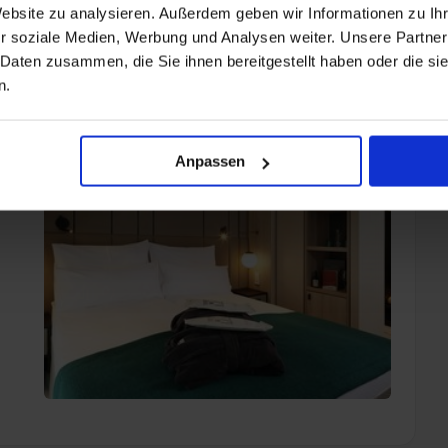
Website zu analysieren. Außerdem geben wir Informationen zu I
n Tischzeiten
r soziale Medien, Werbung und Analysen weiter. Unsere Partner
eler Getränke
 Daten zusammen, die Sie ihnen bereitgestellt haben oder die s
reundliche Grundrisse
n.
Anpassen
le Möglichkeiten für abwechslungsreiche Urlaubstage.
cken
ut passt