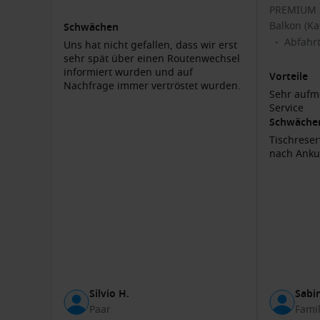
PREMIUM 2
Balkon (Kat
Schwächen
Routen durch die Niederlande und Belgien
Abfahrt
•
Uns hat nicht gefallen, dass wir erst
Städte wie Amsterdam, Rotterdam und Antwerpen
sehr spät über einen Routenwechsel
informiert wurden und auf
Übernachtaufenthalte für intensivere Erlebnisse
Vorteile
Nachfrage immer vertröstet wurden.
Sehr aufm
Weitere Angebote, Reiseideen & Schif
Service
Schwäche
Routenvielfalt
Tischreser
nach Anku
A-ROSA Donau Kreuzfahrten
– klassische Flussreise
Alle Reedereien bei Dreamlines
Weitere Schiffe
A-ROSA ALEA
A-ROSA AQUA
A-ROSA DONNA
Silvio H.
Sabin
Paar
Famil
FAQ zur A-ROSA SENA