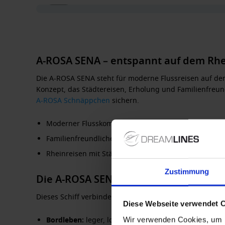
A-ROSA SENA – entspannt auf dem Rh
Die
A-ROSA SENA
steht für moderne Flussreisen auf d
Konzept, das Städtereisen, Erholung und Familienfreund
A-ROSA Schnäppchen
sichern.
Moderner Flusskomfort mit viel Raum und entspann
Familienfreundliches Konzept mit Kids Club und Fam
Rheinreisen mit Städten wie Amsterdam, Rotterda
Zustimmung
Die A-ROSA SENA im Überblick
Dieses Schiff verbindet modernes Design mit viel Fr
Diese Webseite verwendet 
Bordleben:
leger, locker und unkompliziert – ideal f
Wir verwenden Cookies, um I