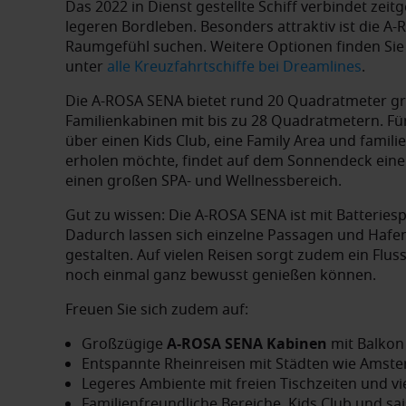
Das 2022 in Dienst gestellte Schiff verbindet ze
legeren Bordleben. Besonders attraktiv ist die A-
Raumgefühl suchen. Weitere Optionen finden Sie
unter
alle Kreuzfahrtschiffe bei Dreamlines
.
Die A-ROSA SENA bietet rund 20 Quadratmeter g
Familienkabinen mit bis zu 28 Quadratmetern. Für 
über einen Kids Club, eine Family Area und famili
erholen möchte, findet auf dem Sonnendeck einen
einen großen SPA- und Wellnessbereich.
Gut zu wissen: Die A-ROSA SENA ist mit Batterie
Dadurch lassen sich einzelne Passagen und Haf
gestalten. Auf vielen Reisen sorgt zudem ein Flu
noch einmal ganz bewusst genießen können.
Freuen Sie sich zudem auf:
Großzügige
A-ROSA SENA Kabinen
mit Balko
Entspannte Rheinreisen mit Städten wie Amst
Legeres Ambiente mit freien Tischzeiten und viel
Familienfreundliche Bereiche, Kids Club und 