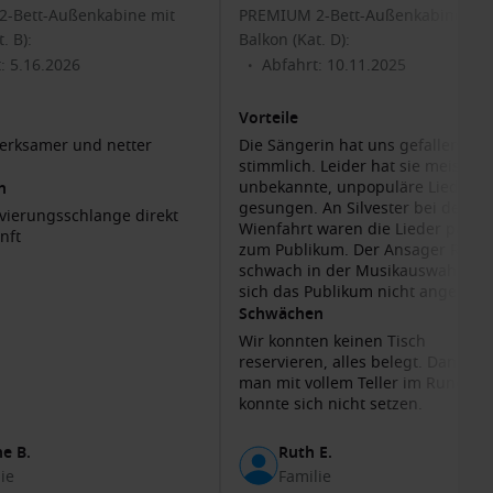
-Bett-Außenkabine mit
PREMIUM 2-Bett-Außenkabine mit
. B):
Balkon (Kat. D):
: 5.16.2026
Abfahrt: 10.11.2025
•
Vorteile
erksamer und netter
Die Sängerin hat uns gefallen
fe
stimmlich. Leider hat sie meist
unbekannte, unpopuläre Lieder
n
gesungen. An Silvester bei der
vierungsschlange direkt
Wienfahrt waren die Lieder passe
nft
n durch mehrere Länder
zum Publikum. Der Ansager Ralf 
schwach in der Musikauswahl. ha
sich das Publikum nicht angescha
bei seiner Liedauswahl. Schade!
Schwächen
Wir konnten keinen Tisch
reservieren, alles belegt. Dann st
man mit vollem Teller im Rundell
konnte sich nicht setzen.
e B.
Ruth E.
ie
Familie