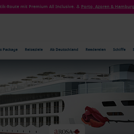
ntik-Route mit Premium All Inclusive. ⚓
Porto, Azoren & Hamburg 
s Package
Reiseziele
Ab Deutschland
Reedereien
Schiffe