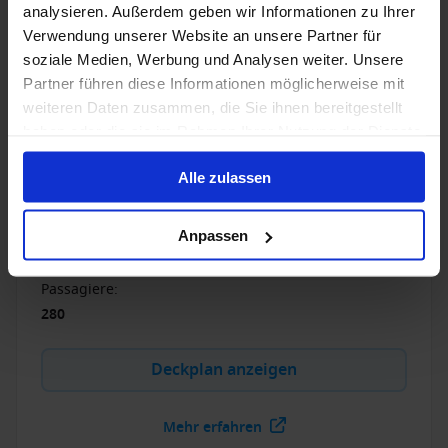
1 / 23
analysieren. Außerdem geben wir Informationen zu Ihrer
Verwendung unserer Website an unsere Partner für
soziale Medien, Werbung und Analysen weiter. Unsere
A-ROSA SENA
Partner führen diese Informationen möglicherweise mit
weiteren Daten zusammen, die Sie ihnen bereitgestellt
4.2
/5
16 Bewertungen
haben oder die sie im Rahmen Ihrer Nutzung der Dienste
Gehen Sie auf Kreuzfahrt mit dem neuen
gesammelt haben.
hochmodernen E-Motion Flusskreuzfahrt Schiff der A-
Alle zulassen
ROSA SENA.
Anpassen
Baujahr
:
Währung
:
2022
EUR
Passagiere
:
280
Deckplan anzeigen
Mehr erfahren