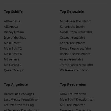
Top Schiffe
Top Reiseziele
AIDAcosma
Mittelmeer Kreuzfahrt
AIDAnova
Kanarische Inseln
Disney Dream
Nordeuropa Kreuzfahrt
Icon of the Seas
Ostsee Kreuzfahrt
Mein Schiff 1
Karibik Kreuzfahrt
Mein Schiff 2
Donau Flusskreuzfahrt
Mein Schiff 6
Rhein Flusskreuzfahrt
MS Artania
Asien Kreuzfahrt
MS Europa 2
Transatlantik Kreuzfahrt
Queen Mary 2
Weltreise Kreuzfahrt
Top Angebote
Top Reedereien
Dreamlines Packages
AIDA Kreuzfahrten
Last-Minute-Kreuzfahrten
Mein Schiff Kreuzfahrten
Kreuzfahrten mit Flug
MSC Kreuzfahrten
All Inclusive Kreuzfahrten
Norwegian Cruise Line