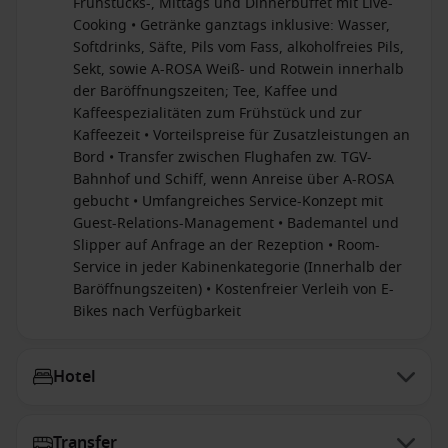
Frühstücks-, Mittags und Dinnerbuffet mit Live-
Cooking • Getränke ganztags inklusive: Wasser,
Softdrinks, Säfte, Pils vom Fass, alkoholfreies Pils,
Sekt, sowie A-ROSA Weiß- und Rotwein innerhalb
der Baröffnungszeiten; Tee, Kaffee und
Kaffeespezialitäten zum Frühstück und zur
Kaffeezeit • Vorteilspreise für Zusatzleistungen an
Bord • Transfer zwischen Flughafen zw. TGV-
Bahnhof und Schiff, wenn Anreise über A-ROSA
gebucht • Umfangreiches Service-Konzept mit
Guest-Relations-Management • Bademantel und
Slipper auf Anfrage an der Rezeption • Room-
Service in jeder Kabinenkategorie (Innerhalb der
Baröffnungszeiten) • Kostenfreier Verleih von E-
Bikes nach Verfügbarkeit
Hotel
Transfer