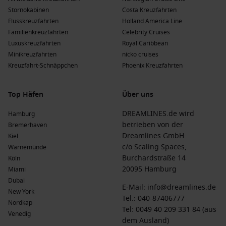
Stornokabinen
Costa Kreuzfahrten
Flusskreuzfahrten
Holland America Line
Familienkreuzfahrten
Celebrity Cruises
Luxuskreuzfahrten
Royal Caribbean
Minikreuzfahrten
nicko cruises
Kreuzfahrt-Schnäppchen
Phoenix Kreuzfahrten
Top Häfen
Über uns
DREAMLINES.de wird
Hamburg
betrieben von der
Bremerhaven
Dreamlines GmbH
Kiel
c/o Scaling Spaces,
Warnemünde
Burchardstraße 14
Köln
20095 Hamburg
Miami
Dubai
E-Mail:
info@dreamlines.de
New York
Tel.:
040-87406777
Nordkap
Tel: 0049 40 209 331 84 (aus
Venedig
dem Ausland)