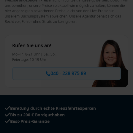
Website angezeigten Preise nicht in Echtzeit angezeigt werden. Obwohl wir
uns bemühen, unsere Preise so aktuell wie möglich zu halten, können die
hier angezeigten beworbenen Preise leicht von den Live-Preisen in
unserem Buchungssystem abweichen. Unsere Agentur behält sich das
Recht vor, Fehler ohne Strafe zu korrigieren.
Rufen Sie uns an!
Mo.-Fr.: 8-21 Uhr | Sa., So.,
Feiertage: 10-19 Uhr
040 - 228 975 89
Beratung durch echte Kreuzfahrtexperten
Bis zu 200 € Bordguthaben
Best-Preis-Garantie