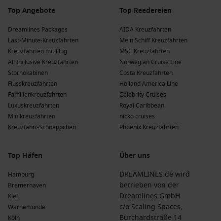
Top Angebote
Top Reedereien
Dreamlines Packages
AIDA Kreuzfahrten
Last-Minute-Kreuzfahrten
Mein Schiff Kreuzfahrten
Kreuzfahrten mit Flug
MSC Kreuzfahrten
All Inclusive Kreuzfahrten
Norwegian Cruise Line
Stornokabinen
Costa Kreuzfahrten
Flusskreuzfahrten
Holland America Line
Familienkreuzfahrten
Celebrity Cruises
Luxuskreuzfahrten
Royal Caribbean
Minikreuzfahrten
nicko cruises
Kreuzfahrt-Schnäppchen
Phoenix Kreuzfahrten
Top Häfen
Über uns
DREAMLINES.de wird
Hamburg
betrieben von der
Bremerhaven
Dreamlines GmbH
Kiel
c/o Scaling Spaces,
Warnemünde
Burchardstraße 14
Köln