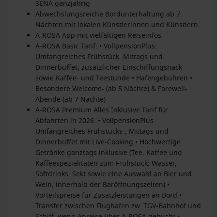
SENA ganzjährig
Abwechslungsreiche Bordunterhaltung ab 7
Nächten mit lokalen Künstlerinnen und Künstlern
A-ROSA App mit vielfältigen Reiseinfos
A-ROSA Basic Tarif: • VollpensionPlus:
Umfangreiches Frühstück, Mittags und
Dinnerbuffet, zusätzlicher Einschiffungsnack
sowie Kaffee- und Teestunde • Hafengebühren •
Besondere Welcome- (ab 5 Nächte) & Farewell-
Abende (ab 7 Nächte)
A-ROSA Premium Alles Inklusive Tarif für
Abfahrten in 2026: • VollpensionPlus:
Umfangreiches Frühstücks-, Mittags und
Dinnerbuffet mit Live-Cooking • Hochwertige
Getränke ganztags inklusive (Tee, Kaffee und
Kaffeespezialitäten zum Frühstück; Wasser,
Softdrinks, Sekt sowie eine Auswahl an Bier und
Wein, innerhalb der Baröffnungszeiten) •
Vorteilspreise für Zusatzleistungen an Bord •
Transfer zwischen Flughafen zw. TGV-Bahnhof und
Schiff, wenn Anreise über A-ROSA gebucht •