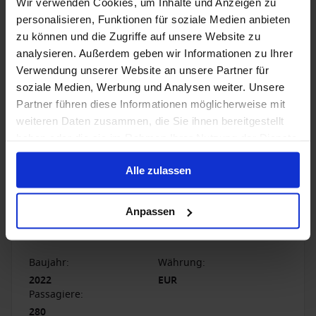
Wir verwenden Cookies, um Inhalte und Anzeigen zu
personalisieren, Funktionen für soziale Medien anbieten
Hinweis
zu können und die Zugriffe auf unsere Website zu
analysieren. Außerdem geben wir Informationen zu Ihrer
Verwendung unserer Website an unsere Partner für
soziale Medien, Werbung und Analysen weiter. Unsere
1 / 23
Partner führen diese Informationen möglicherweise mit
weiteren Daten zusammen, die Sie ihnen bereitgestellt
haben oder die sie im Rahmen Ihrer Nutzung der Dienste
A-ROSA SENA
gesammelt haben.
Alle zulassen
4.2
/5
16 Bewertungen
Gehen Sie auf Kreuzfahrt mit dem neuen
Anpassen
hochmodernen E-Motion Flusskreuzfahrt Schiff der A-
ROSA SENA.
Baujahr
:
Währung
:
2022
EUR
Passagiere
:
280