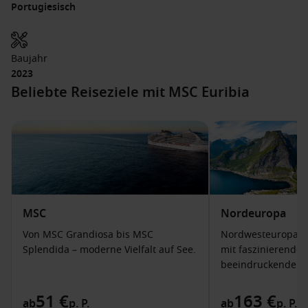
Portugiesisch
Baujahr
2023
Beliebte Reiseziele mit MSC Euribia
MSC
Nordeuropa
Von MSC Grandiosa bis MSC
Nordwesteuropa be
Splendida – moderne Vielfalt auf See.
mit faszinierende
beeindruckender K
51 €
163 €
ab
p. P.
ab
p. P.