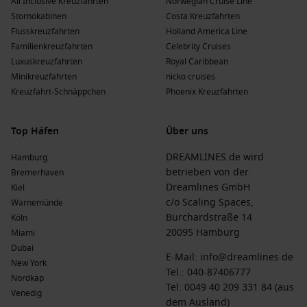
All Inclusive Kreuzfahrten
Norwegian Cruise Line
Stornokabinen
Costa Kreuzfahrten
Flusskreuzfahrten
Holland America Line
Familienkreuzfahrten
Celebrity Cruises
Luxuskreuzfahrten
Royal Caribbean
Minikreuzfahrten
nicko cruises
Kreuzfahrt-Schnäppchen
Phoenix Kreuzfahrten
Top Häfen
Über uns
DREAMLINES.de wird
Hamburg
betrieben von der
Bremerhaven
Dreamlines GmbH
Kiel
c/o Scaling Spaces,
Warnemünde
Burchardstraße 14
Köln
20095 Hamburg
Miami
Dubai
E-Mail:
info@dreamlines.de
New York
Tel.:
040-87406777
Nordkap
Tel: 0049 40 209 331 84 (aus
Venedig
dem Ausland)