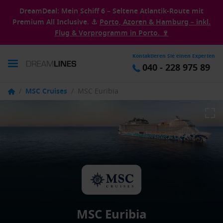
DreamDeal: Mein Schiff 6 – Seltene Atlantik-Route mit
Premium All Inclusive. ⚓
Porto, Azoren & Hamburg – inkl.
Flug & Vorprogramm in Porto. 🍷
Kontaktieren Sie einen Experten
040 - 228 975 89
/
MSC Cruises
/
MSC Euribia
MSC Euribia