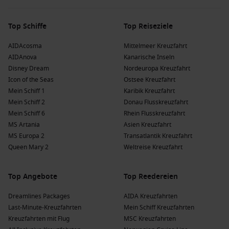
Top Schiffe
Top Reiseziele
AIDAcosma
Mittelmeer Kreuzfahrt
AIDAnova
Kanarische Inseln
Disney Dream
Nordeuropa Kreuzfahrt
Icon of the Seas
Ostsee Kreuzfahrt
Mein Schiff 1
Karibik Kreuzfahrt
Mein Schiff 2
Donau Flusskreuzfahrt
Mein Schiff 6
Rhein Flusskreuzfahrt
MS Artania
Asien Kreuzfahrt
MS Europa 2
Transatlantik Kreuzfahrt
Queen Mary 2
Weltreise Kreuzfahrt
Top Angebote
Top Reedereien
Dreamlines Packages
AIDA Kreuzfahrten
Last-Minute-Kreuzfahrten
Mein Schiff Kreuzfahrten
Kreuzfahrten mit Flug
MSC Kreuzfahrten