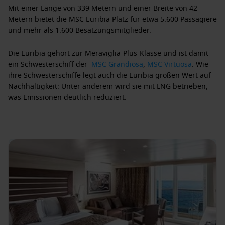
Mit einer
Länge von 339 Metern
und einer
Breite von 42
Metern
bietet die
MSC Euribia
Platz für etwa
5.600 Passagiere
und mehr als
1.600 Besatzungsmitglieder
.
Die
Euribia
gehört zur
Meraviglia-Plus-Klasse
und ist damit
ein Schwesterschiff der
MSC Grandiosa
,
MSC Virtuosa
. Wie
ihre Schwesterschiffe legt auch die
Euribia
großen Wert auf
Nachhaltigkeit: Unter anderem wird sie mit
LNG
betrieben,
was Emissionen deutlich reduziert.
Ein besonderes Highlight an Bord sind die kunstvollen
Gestaltungselemente. Internationale
Künstler und
Handwerker
aus aller Welt haben das Interieur der
MSC
Euribia
mit handgefertigten Skulpturen, einzigartigen
Wandgestaltungen und LED-Installationen wie der
berühmten Innenpromenade
La Galleria
veredelt. So entsteht
ein Schiff, das nicht nur luxuriöse Kreuzfahrtstandards
erfüllt, sondern auch ein ästhetisches Erlebnis bietet.
Entertainment an Bord der MSC Euribia