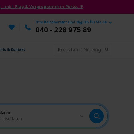
– inkl. Flug & Vorprogramm in Porto. 🍷
Ihre Reiseberater sind täglich für Sie da
040 - 228 975 89
Info & Kontakt
edaten
breisedaten