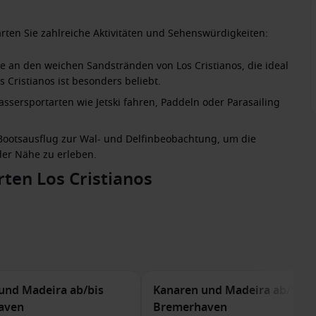
arten Sie zahlreiche Aktivitäten und Sehenswürdigkeiten:
e an den weichen Sandstränden von Los Cristianos, die ideal
ristianos ist besonders beliebt.
assersportarten wie Jetski fahren, Paddeln oder Parasailing
Bootsausflug zur Wal- und Delfinbeobachtung, um die
der Nähe zu erleben.
ten Los Cristianos
entlang der belebten Uferpromenade und genießen Sie die
okale Köstlichkeiten anbieten.
 Märkte von Los Cristianos, um handwerkliche Produkte und
ch Los Cristianos besuchen
: Die charmante Hauptstadt der Insel La Palma.
und Madeira ab/bis
Kanaren und Madeira ab/bis
rque de la Alameda oder genießen Sie den Blick vom
aven
Bremerhaven