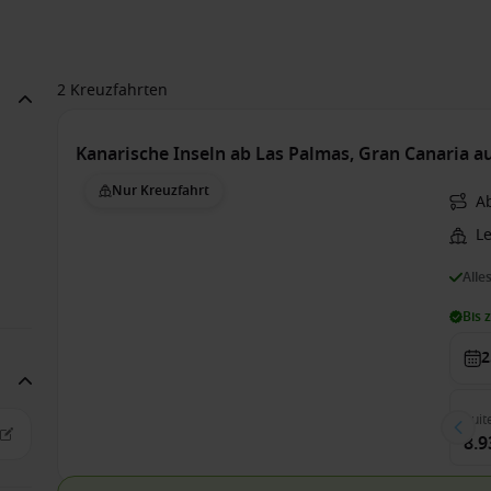
2 Kreuzfahrten
Kanarische Inseln ab Las Palmas, Gran Canaria a
Nur Kreuzfahrt
A
L
Alle
Bis 
2
Suit
8.9