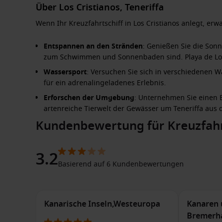
Über Los Cristianos, Teneriffa
Wenn Ihr Kreuzfahrtschiff in Los Cristianos anlegt, erw
Entspannen an den Stränden
: Genießen Sie die Sonn
zum Schwimmen und Sonnenbaden sind. Playa de Los C
Wassersport
: Versuchen Sie sich in verschiedenen W
für ein adrenalingeladenes Erlebnis.
Erforschen der Umgebung
: Unternehmen Sie einen 
artenreiche Tierwelt der Gewässer um Teneriffa aus 
Kundenbewertung für Kreuzfahr
Bummeln entlang der Promenade
: Schlendern Sie 
Vielzahl von Geschäften, Restaurants und Cafés, die l
Besuche in den örtlichen Märkten
: Erkunden Sie die
3.2
typischen kanarischen Schmuck zu entdecken.
Basierend auf 6 Kundenbewertungen
Häfen, die Sie möglicherweise vor oder na
Santa Cruz de La Palma
,
Kanarische Inseln
,
Spanien
Kanarische Inseln,Westeuropa
Kanaren 
Top-Aktivitäten: Besuchen Sie den wunderschönen Pa
Bremerh