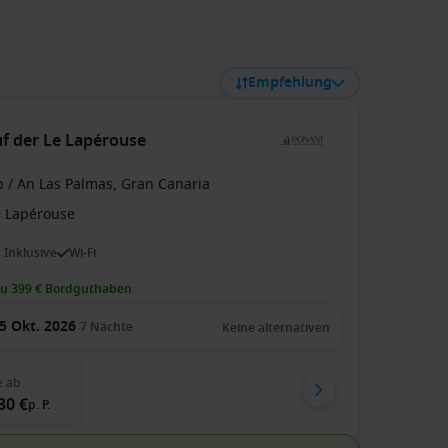
Empfehlung
uf der Le Lapérouse
b / An Las Palmas, Gran Canaria
e Lapérouse
s Inklusive
Wi-Fi
zu 399 € Bordguthaben
5 Okt. 2026
7
Nächte
Keine alternativen
e
ab
30 €
p. P.