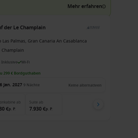
Mehr erfahren
uf der Le Champlain
b Las Palmas, Gran Canaria An Casablanca
e Champlain
s Inklusive
Wi-Fi
zu 299 € Bordguthaben
6 Jan. 2027
9
Nächte
Keine alternativen
konkabine
ab
Suite
ab
80 €
7.930 €
p. P.
p. P.