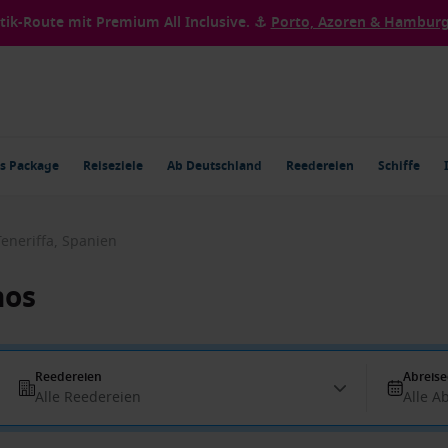
ntik-Route mit Premium All Inclusive. ⚓
Porto, Azoren & Hamburg 
s Package
Reiseziele
Ab Deutschland
Reedereien
Schiffe
Teneriffa, Spanien
nos
Reedereien
Abreis
Alle Reedereien
Alle A