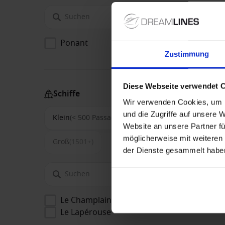
Ponant
Zustimmung
Diese Webseite verwendet 
Schiffe
Wir verwenden Cookies, um I
und die Zugriffe auf unsere 
Klein
(< 500 Passagiere)
Mittel
(500-1500)
Website an unsere Partner fü
möglicherweise mit weiteren
Groß
(1501+)
der Dienste gesammelt habe
Le Champlain
Le Lapérouse