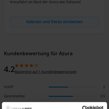
Kreuzfahrt an Bord der Azura wie Zuhause!
Kabinen und Decks entdecken
Kundenbewertung für Azura
4.2
Basierend auf 1 Kundenbewertungen
Schiff
2
Gastronomie
2.5
Service
2