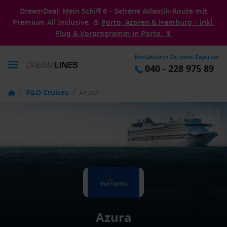
DreamDeal: Mein Schiff 6 – Seltene Atlantik-Route mit
Premium All Inclusive. ⚓
Porto, Azoren & Hamburg – inkl.
Flug & Vorprogramm in Porto. 🍷
Kontaktieren Sie einen Experten
040 - 228 975 89
/
P&O Cruises
/
Azura
Azura