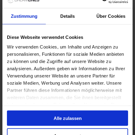
Entertainment
2
Zustimmung
Details
Über Cookies
Kabine
2
Diese Webseite verwendet Cookies
Noch unsicher?
Wir verwenden Cookies, um Inhalte und Anzeigen zu
Andere Gäste haben ihre
personalisieren, Funktionen für soziale Medien anbieten
Erfahrungen bereits geteilt
zu können und die Zugriffe auf unsere Website zu
Weitere Bewertungen lesen
analysieren. Außerdem geben wir Informationen zu Ihrer
Verwendung unserer Website an unsere Partner für
soziale Medien, Werbung und Analysen weiter. Unsere
Partner führen diese Informationen möglicherweise mit
0 Optionen
weiteren Daten zusammen, die Sie ihnen bereitgestellt
haben oder die sie im Rahmen Ihrer Nutzung der Dienste
gesammelt haben.
Alle 1 Bewertungen lesen
Alle zulassen