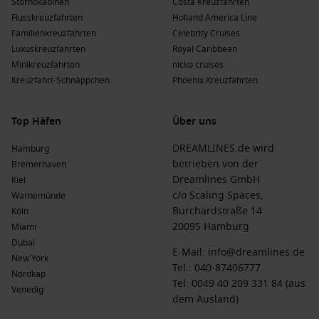
Stornokabinen
Costa Kreuzfahrten
Flusskreuzfahrten
Holland America Line
Familienkreuzfahrten
Celebrity Cruises
Luxuskreuzfahrten
Royal Caribbean
Minikreuzfahrten
nicko cruises
Kreuzfahrt-Schnäppchen
Phoenix Kreuzfahrten
Top Häfen
Über uns
DREAMLINES.de wird
Hamburg
betrieben von der
Bremerhaven
Dreamlines GmbH
Kiel
c/o Scaling Spaces,
Warnemünde
Burchardstraße 14
Köln
20095 Hamburg
Miami
Dubai
E-Mail:
info@dreamlines.de
New York
Tel.:
040-87406777
Nordkap
Tel: 0049 40 209 331 84 (aus
Venedig
dem Ausland)