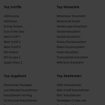
Top Schiffe
Top Reiseziele
AIDAcosma
Mittelmeer Kreuzfahrt
AIDAnova
Kanarische Inseln
Disney Dream
Nordeuropa Kreuzfahrt
Icon of the Seas
Ostsee Kreuzfahrt
Mein Schiff 1
Karibik Kreuzfahrt
Mein Schiff 2
Donau Flusskreuzfahrt
Mein Schiff 6
Rhein Flusskreuzfahrt
MS Artania
Asien Kreuzfahrt
MS Europa 2
Transatlantik Kreuzfahrt
Queen Mary 2
Weltreise Kreuzfahrt
Top Angebote
Top Reedereien
Dreamlines Packages
AIDA Kreuzfahrten
Last-Minute-Kreuzfahrten
Mein Schiff Kreuzfahrten
Kreuzfahrten mit Flug
MSC Kreuzfahrten
All Inclusive Kreuzfahrten
Norwegian Cruise Line