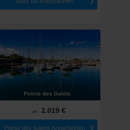
Nosy Be Kreuzfahrten
das Fremantle Prison, und die Kunstszene. Es ist ein
n Ozean
 besten Aktivitäten genießen können.
nthalt.
hen 2.300 € und 5.000 € pro Person.
Pointe des Galets
2.019 €
ab
ng und Abenteuer.
gänzung zu Ihrer Kreuzfahrt.
Pointe des Galets Kreuzfahrten