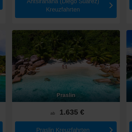
Antsiranana (Diego Suarez)
Kreuzfahrten
Geschichte, bietet Fremantle interessante Sehenswürdigkeiten, wie 
estaltung für Kreuzfahrten im Indische
t von Mai bis September:
schen 20°C und 28°C, ideal für Erkundungen und Strandbesuche.
n 25°C bis 30°C. Diese Zeit zieht viele Touristen an, sodass Sie die
 von 20°C bis 28°C, perfektes Wetter für einen unvergesslichen Aufe
auer und Komfort:
 € und 2.500 € pro Person. Zweifache Reisen kosten im Schnitt zwisc
 sich stark je nach Routen und Schiff erhöhen.
Praslin
im Indischen Ozean
t ziehen, könnten diese Regionen ebenfalls von Interesse sein:
1.635 €
ab
rmen Wasser ist die Karibik ein hervorragendes Ziel für Entspannu
lturen und kulinarische Köstlichkeiten und ist eine hervorragende Er
Praslin Kreuzfahrten