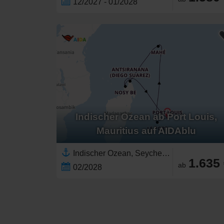
12/2027 - 01/2028
Indischer Ozean ab Port Louis,
Mauritius auf AIDAblu
Indischer Ozean, Seychellen,Ostafrika,Madagaskar,Afrika,Mauritius,Réunion
1.635
ab
02/2028