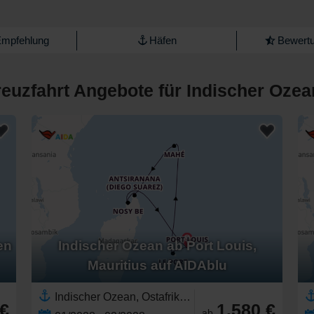
Empfehlung
Häfen
Bewertu
euzfahrt Angebote für Indischer Ozea
en
Indischer Ozean ab Port Louis,
Mauritius auf AIDAblu
Indischer Ozean, Ostafrika,Seychellen,Madagaskar,Afrika,Mauritius,Réunion
 €
1.580 €
ab