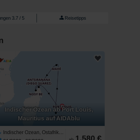
ngen 3.7 / 5
Reisetipps
n
Indischer Ozean ab Port Louis,
Mauritius auf AIDAblu
Indischer Ozean, Ostafrika,Seychellen,Madagaskar,Afrika,Mauritius,Réunion
1.580 €
ab