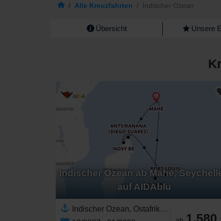
/
Alle Kreuzfahrten
/
Indischer Ozean
Übersicht
Unsere 
Kr
Indischer Ozean ab Mahé, Seychell
auf AIDAblu
Indischer Ozean, Ostafrika,Seychellen,Madagaskar,Afrika,Mauritius,Réunion
1.580
ab