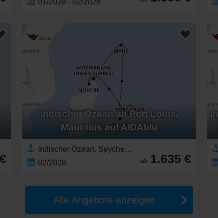
01/2028 - 02/2028
Indischer Ozean ab Port Louis,
I
Mauritius auf AIDAblu
Indischer Ozean, Seychellen,Ostafrika,Madagaskar,Afrika,Mauritius,Réunion
 €
1.635 €
ab
02/2028
Alle Angebote anzeigen