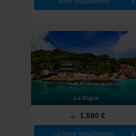
Mahé Kreuzfahrten
oder lokale Lebensmittel kaufen.
Fremantle,
Australien
:
Berühmt für seine maritime 
idealer Ort zum Bummeln und Genießen.
Optimale Reisezeit und Preisg
Die beste Zeit für Kreuzfahrten im Indischen Ozean is
Frühling (Mai - Juni):
Die Temperaturen liegen zwi
Sommer (Juli - August):
Temperaturen variieren vo
Herbst (September):
Er bietet warme Temperaturen
Die Preisgestaltung für Kreuzfahrten variieren nach D
Eine einwöchige Kreuzfahrt liegt etwa zwischen 1.200
Luxuskreuzfahrten beginnen oft bei 5.000 € und können
La Digue
Alternativen für Kreuzfahrten 
Wenn Sie eine Reise in den Indischen Ozean in Betrach
1.580 €
ab
Karibik
:
Mit ihren traumhaften Stränden und dem wa
Asien
:
Diese vielfältige Region bietet spannende Ku
La Digue Kreuzfahrten