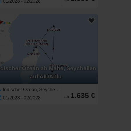
01/2028 - 02/2028
ndischer Ozean ab Mahé, Seychellen
auf AIDAblu
Indischer Ozean, Seychellen,Ostafrika,Madagaskar,Afrika,Mauritius,Réunion
1.635 €
ab
01/2028 - 02/2028