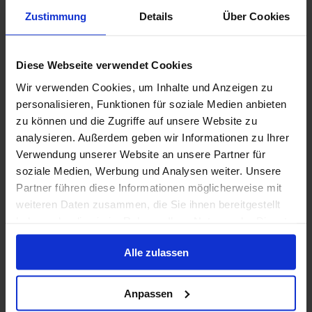
Bis zu 499 € Bordguthaben
Zustimmung
Details
Über Cookies
23 Apr. 2028
20
Nächte
Keine alternativen
Diese Webseite verwendet Cookies
Außenkabine
ab
Balkonkabine
ab
Suite
ab
Wir verwenden Cookies, um Inhalte und Anzeigen zu
5.399 €
6.399 €
11.799 €
p. P.
p. P.
p. P.
personalisieren, Funktionen für soziale Medien anbieten
Nur Kreuzfahrt
zu können und die Zugriffe auf unsere Website zu
analysieren. Außerdem geben wir Informationen zu Ihrer
Afrika ab Victoria, Seychellen auf der HANSEATIC
Verwendung unserer Website an unsere Partner für
nature
soziale Medien, Werbung und Analysen weiter. Unsere
Partner führen diese Informationen möglicherweise mit
Ab Victoria An Kapstadt, Südafrika
weiteren Daten zusammen, die Sie ihnen bereitgestellt
HANSEATIC nature
haben oder die sie im Rahmen Ihrer Nutzung der Dienste
gesammelt haben.
Vollpension
Alle zulassen
Bis zu 749 € Bordguthaben
9 März 2028
Anpassen
16
Nächte
Keine alternativen