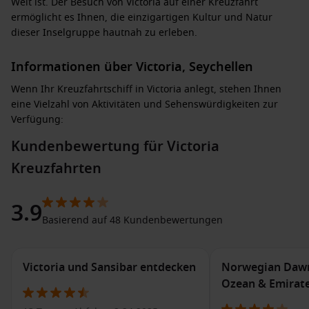
Welt ist. Der Besuch von Victoria auf einer Kreuzfahrt
ermöglicht es Ihnen, die einzigartigen Kultur und Natur
dieser Inselgruppe hautnah zu erleben.
Informationen über Victoria, Seychellen
Wenn Ihr Kreuzfahrtschiff in Victoria anlegt, stehen Ihnen
eine Vielzahl von Aktivitäten und Sehenswürdigkeiten zur
Verfügung:
Kundenbewertung für Victoria
Besuchen Sie den
Sir Selwyn Selwyn-Clarke Market
:
Kreuzfahrten
Dieser farbenfrohe Markt bietet frische Produkte, lokale
Gewürze und Handwerkskunst, ideal für Souvenirjagd und
Einblicke in die lokale Kultur.
3.9
Erkunden Sie den
Botanischen Garten von
Victoria
:
Basierend auf 48 Kundenbewertungen
Genießen Sie die Vielzahl an tropischen Pflanzen und die
entspannende Atmosphäre in diesem wunderschönen
Garten.
Victoria und Sansibar entdecken
Norwegian Dawn
Ozean & Emirat
Besichtigen Sie die
Kathedrale der Unbefleckten
Empfängnis
: Diese beeindruckende Kathedrale ist für ihre