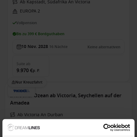
Ab Kapstadt, Südafrika An Victoria
EUROPA 2
Vollpension
Bis zu 399 € Bordguthaben
10 Nov. 2028
16
Nächte
Keine alternativen
Suite
ab
9.970 €
p. P.
Nur Kreuzfahrt
Indischer Ozean ab Victoria, Seychellen auf der
Amadea
Ab Victoria An Durban
Amadea