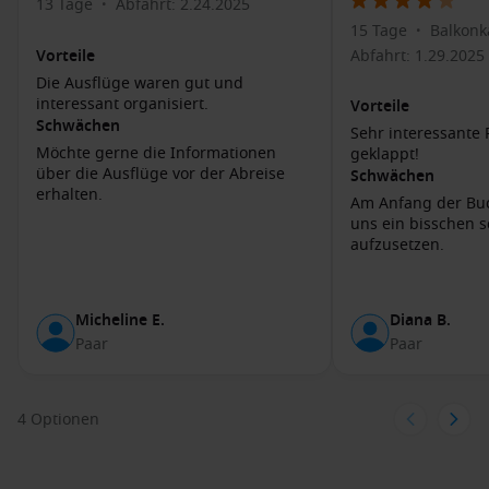
13 Tage
Abfahrt: 2.24.2025
•
charmante Architektur und ihren historischen Wert
15 Tage
Balkonka
bekannt.
•
Vorteile
Abfahrt: 1.29.2025
Machen Sie einen
Stadtspaziergang
: Entdecken Sie die
Die Ausflüge waren gut und
koloniale Architektur und charmanten Straßen von Victoria,
interessant organisiert.
Vorteile
die von Geschichte und Kultur geprägt sind.
Schwächen
Sehr interessante R
Genießen Sie ein
typisches kreolisches Essen
: Lassen Sie
Möchte gerne die Informationen
geklappt!
sich von den köstlichen Gerichten der Seychellen
über die Ausflüge vor der Abreise
Schwächen
verwöhnen, wie z. B. Fischcurry und frischen
erhalten.
Am Anfang der Buc
Meeresfrüchten in einem der lokalen Restaurants.
uns ein bisschen s
aufzusetzen.
Benachbarte Häfen
Wenn Ihre Kreuzfahrt Victoria ansteuert, könnten auch die
Micheline E.
Diana B.
folgenden Häfen Teil Ihrer Reiseroute sein:
Paar
Paar
Papeete (Tahiti)
,
Französisch-Polynesien
: Berühmt für
seine lebendigen Märkte und die Fülle an einheimischer
4 Optionen
Kultur, ist Papeete ein perfekter Ort für Erkundungen und
Souvenirkäufe.
Sydney, Australien
: Diese pulsierende Stadt ist ein