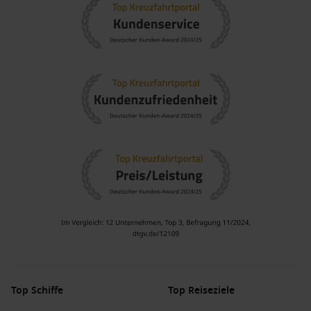
faszinierende Regionen:
Seychellen
: Diese tropische Inselgruppe ist bekannt für
ihre herrlichen Strände, unberührten Natur und
einzigartige Tierwelt, ein wahres Paradies für
Naturliebhaber.
Indischer Ozean
: Diese Region ist für ihre schöne
Küstenlinie, reichhaltige Kultur und aufregenden
Wassersportmöglichkeiten berühmt.
Afrika
: Ein Kontinent voller Vielfalt, der atemberaubende
Landschaften, eine reiche Geschichte und ein
bemerkenswertes kulturelles Erbe bietet.
Madagaskar
: Die viertgrößte Insel der Welt, berühmt für
ihre einzigartige Tierwelt und atemberaubende
Landschaften, ideal für Abenteuerreisende.
Südafrika
: Ein Land voller Kontraste, das von
faszinierenden Städten, großartiger Weingegenden und
Top Schiffe
Top Reiseziele
atemberaubender Natur geprägt ist.