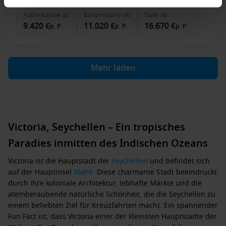
Außenkabine
ab
Balkonkabine
ab
Suite
ab
9.420 €
11.020 €
16.670 €
p. P.
p. P.
p. P.
Mehr laden
Victoria, Seychellen – Ein tropisches
Paradies inmitten des Indischen Ozeans
Victoria ist die Hauptstadt der
Seychellen
und befindet sich
auf der Hauptinsel
Mahé
. Diese charmante Stadt beeindruckt
durch ihre koloniale Architektur, lebhafte Märkte und die
atemberaubende natürliche Schönheit, die die Seychellen zu
einem beliebten Ziel für Kreuzfahrten macht. Ein spannender
Fun Fact ist, dass Victoria einer der kleinsten Hauptstädte der