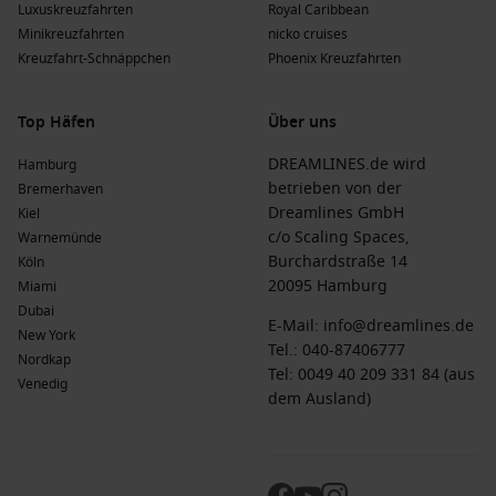
Luxuskreuzfahrten
Royal Caribbean
angenehmen Wassertemperaturen der Umgebung.
Minikreuzfahrten
nicko cruises
Sommer
(
Juni
,
Juli
,
August
)
: Warme Temperaturen von 25
Kreuzfahrt-Schnäppchen
Phoenix Kreuzfahrten
°C bis 32 °C; dies ist die beste Zeit, um die Strände zu
genießen und Wassersport zu betreiben.
Top Häfen
Über uns
Herbst
(
September
,
Oktober
,
November
)
:
Durchschnittliche Temperaturen zwischen 23 °C und 29 °C;
DREAMLINES.de wird
Hamburg
genießen Sie die ruhigere Atmosphäre und die warmen
betrieben von der
Bremerhaven
Tage.
Dreamlines GmbH
Kiel
c/o Scaling Spaces,
Warnemünde
Winter
(
Dezember
,
Januar
,
Februar
)
: Temperaturen von 22
Burchardstraße 14
Köln
°C bis 28 °C; die warme Winterzeit lädt zu Erkundungen
20095 Hamburg
Miami
der traumhaften Natur ein.
Dubai
E-Mail:
info@dreamlines.de
New York
Häufig gestellte Fragen zu Victoria, Seychellen
Tel.:
040-87406777
Nordkap
Tel: 0049 40 209 331 84 (aus
Was ist die typische Kost einer Kreuzfahrt?
Venedig
dem Ausland)
Die Preise für eine einwöchige Kreuzfahrt nach Victoria
liegen normalerweise zwischen 1.200 € und 2.800 € pro
Person, abhängig von der gewählten Reederei und