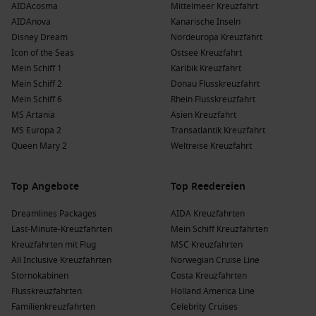
AIDAcosma
Mittelmeer Kreuzfahrt
Kreuzfahrtlinien nach Victoria, Seychellen
AIDAnova
Kanarische Inseln
Disney Dream
Nordeuropa Kreuzfahrt
MSC Cruises
: Mit einer Flotte von 23 Schiffen bietet MSC
Icon of the Seas
Ostsee Kreuzfahrt
Cruises 2 Schiffe an, die Victoria besuchen, darunter
MSC
Mein Schiff 1
Karibik Kreuzfahrt
Magnifica
und
MSC Opera
. Abfahrten erfolgen häufig von
Mein Schiff 2
Donau Flusskreuzfahrt
Buenos Aires
oder
Valparaíso
.
Mein Schiff 6
Rhein Flusskreuzfahrt
Phoenix Kreuzfahrten
: Diese Reederei hat eine Flotte von
MS Artania
Asien Kreuzfahrt
32 Schiffen, von denen 2 nach Victoria fahren, die
Amera
MS Europa 2
Transatlantik Kreuzfahrt
und
Artania
, die meist von
Bremerhaven
oder
Hamburg
Queen Mary 2
Weltreise Kreuzfahrt
abfahren.
Norwegian Cruise Line
: Mit einer Flotte von 21 Schiffen
Top Angebote
Top Reedereien
fahren 2 Schiffe nach Victoria, darunter
Norwegian Dawn
und
Norwegian Sky
. Abfahrten erfolgen meist von
Port
Dreamlines Packages
AIDA Kreuzfahrten
Louis
oder
Dubai
.
Last-Minute-Kreuzfahrten
Mein Schiff Kreuzfahrten
Kreuzfahrten mit Flug
MSC Kreuzfahrten
Vorteile eines Besuchs in Victoria, Seychellen
All Inclusive Kreuzfahrten
Norwegian Cruise Line
zu verschiedenen Jahreszeiten
Stornokabinen
Costa Kreuzfahrten
Flusskreuzfahrten
Holland America Line
Frühling
(
März
,
April
,
Mai
)
: Temperaturen zwischen 25 °C
Familienkreuzfahrten
Celebrity Cruises
und 30 °C; genießen Sie die blühende Natur und die