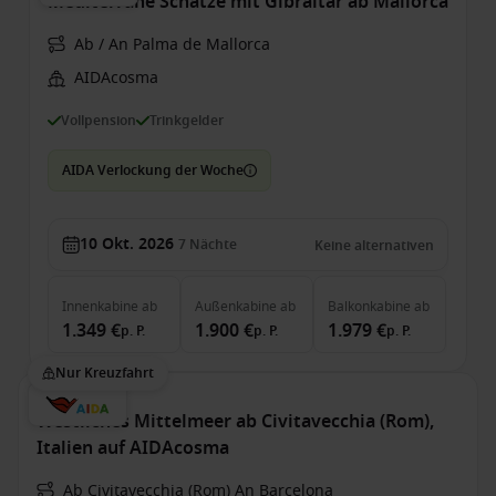
Mediterrane Schätze mit Gibraltar ab Mallorca
Ab / An Palma de Mallorca
AIDAcosma
Vollpension
Trinkgelder
AIDA Verlockung der Woche
10 Okt. 2026
7
Nächte
Keine alternativen
Innenkabine
ab
Außenkabine
ab
Balkonkabine
ab
1.349 €
1.900 €
1.979 €
p. P.
p. P.
p. P.
Nur Kreuzfahrt
Westliches Mittelmeer ab Civitavecchia (Rom),
Italien auf AIDAcosma
Ab Civitavecchia (Rom) An Barcelona