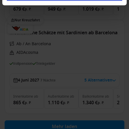
Innenkabine
ab
Außenkabine
ab
Balkonkabine
ab
Suite
a
679 €
949 €
1.019 €
1.829
p. P.
p. P.
p. P.
Nur Kreuzfahrt
Mediterrane Schätze mit Sardinien ab Barcelona
Ab / An Barcelona
AIDAcosma
Vollpension
Trinkgelder
4 Juni 2027
5 Alternativen
7
Nächte
Innenkabine
ab
Außenkabine
ab
Balkonkabine
ab
Suite
a
865 €
1.110 €
1.340 €
2.085
p. P.
p. P.
p. P.
Mehr laden