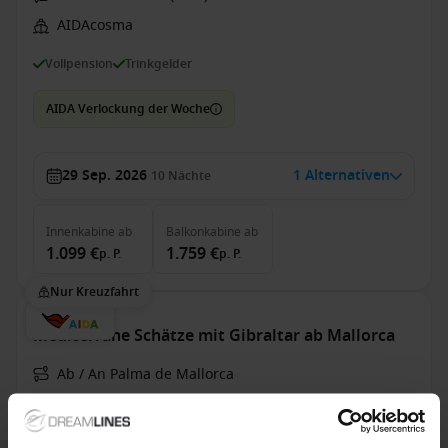
AIDAcosma
Vollpension
Trinkgelder
AIDA Verlockung der Woche
29 Sep. 2026
1 Alternativen
10
Nächte
Innenkabine
ab
Balkonkabine
ab
1.099 €
1.759 €
p. P.
p. P.
Nur Kreuzfahrt
Mediterrane Schätze mit Gibraltar ab Mallorca
Ab / An Palma de Mallorca
AIDAcosma
Vollpension
Trinkgelder