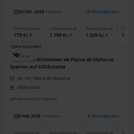
24 Okt. 2026
10 Alternativen
7
Nächte
Innenkabine
ab
Außenkabine
ab
Balkonkabine
ab
Suite
a
779 €
1.199 €
1.329 €
1.629
p. P.
p. P.
p. P.
Nur Kreuzfahrt
Westliches Mittelmeer ab Palma de Mallorca,
Spanien auf AIDAcosma
Ab / An Palma de Mallorca
AIDAcosma
Vollpension
Trinkgelder
6 Mai 2028
8 Alternativen
14
Nächte
Innenkabine
ab
Außenkabine
ab
Balkonkabine
ab
Suite
a