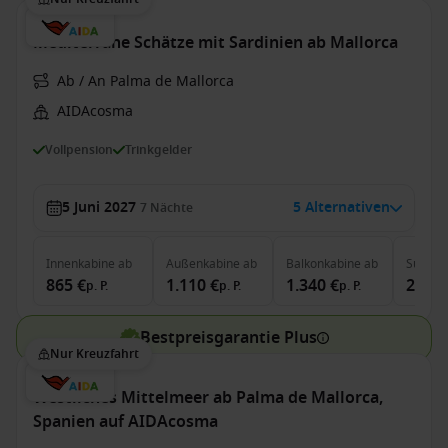
Mediterrane Schätze mit Sardinien ab Mallorca
Ab / An Palma de Mallorca
AIDAcosma
Vollpension
Trinkgelder
5 Juni 2027
5 Alternativen
7
Nächte
Innenkabine
ab
Außenkabine
ab
Balkonkabine
ab
Suite
a
865 €
1.110 €
1.340 €
2.085
p. P.
p. P.
p. P.
Bestpreisgarantie Plus
Nur Kreuzfahrt
Westliches Mittelmeer ab Palma de Mallorca,
Spanien auf AIDAcosma