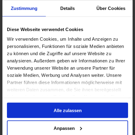
Zustimmung
Details
Über Cookies
8 Mai 2027
11 Alternativen
7
Nächte
Diese Webseite verwendet Cookies
Innenkabine
ab
Außenkabine
ab
Balkonkabine
ab
Suite
a
915 €
1.215 €
1.460 €
2.245
Wir verwenden Cookies, um Inhalte und Anzeigen zu
p. P.
p. P.
p. P.
personalisieren, Funktionen für soziale Medien anbieten
Nur Kreuzfahrt
zu können und die Zugriffe auf unsere Website zu
analysieren. Außerdem geben wir Informationen zu Ihrer
Westliches Mittelmeer ab Barcelona, Spanien auf
Verwendung unserer Website an unsere Partner für
AIDAcosma
soziale Medien, Werbung und Analysen weiter. Unsere
Partner führen diese Informationen möglicherweise mit
Ab / An Barcelona
weiteren Daten zusammen, die Sie ihnen bereitgestellt
AIDAcosma
haben oder die sie im Rahmen Ihrer Nutzung der Dienste
Vollpension
Trinkgelder
gesammelt haben.
Alle zulassen
30 Okt. 2026
31 Alternativen
7
Nächte
Anpassen