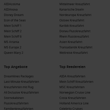
AIDAcosma
Mittelmeer Kreuzfahrt
AIDAnova
Kanarische Inseln
Disney Dream
Nordeuropa Kreuzfahrt
Icon of the Seas
Ostsee Kreuzfahrt
Mein Schiff 1
Karibik Kreuzfahrt
Mein Schiff 2
Donau Flusskreuzfahrt
Mein Schiff 6
Rhein Flusskreuzfahrt
MS Artania
Asien Kreuzfahrt
MS Europa 2
Transatlantik Kreuzfahrt
Queen Mary 2
Weltreise Kreuzfahrt
Top Angebote
Top Reedereien
Dreamlines Packages
AIDA Kreuzfahrten
Last-Minute-Kreuzfahrten
Mein Schiff Kreuzfahrten
Kreuzfahrten mit Flug
MSC Kreuzfahrten
All Inclusive Kreuzfahrten
Norwegian Cruise Line
Stornokabinen
Costa Kreuzfahrten
Flusskreuzfahrten
Holland America Line
Familienkreuzfahrten
Celebrity Cruises