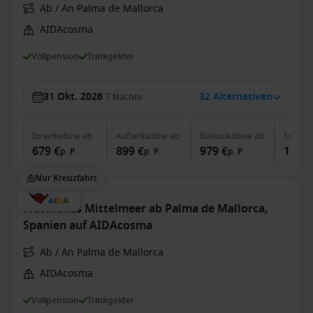
Ab / An Palma de Mallorca
AIDAcosma
Vollpension
Trinkgelder
31 Okt. 2026
32 Alternativen
7
Nächte
Innenkabine
ab
Außenkabine
ab
Balkonkabine
ab
Suite
a
679 €
899 €
979 €
1.649
p. P.
p. P.
p. P.
Nur Kreuzfahrt
Westliches Mittelmeer ab Palma de Mallorca,
Spanien auf AIDAcosma
Ab / An Palma de Mallorca
AIDAcosma
Vollpension
Trinkgelder