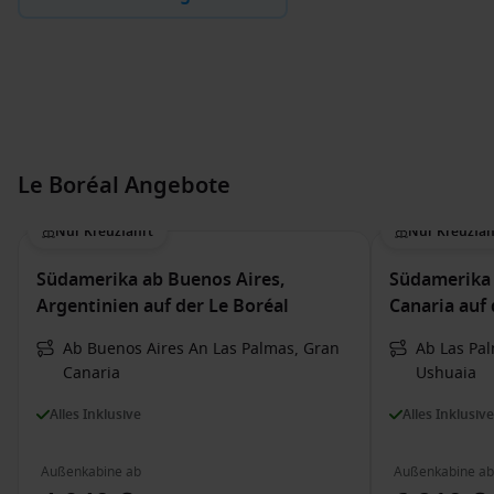
Le Boréal Angebote
Nur Kreuzfahrt
Nur Kreuzfah
Südamerika ab Buenos Aires,
Südamerika 
Argentinien auf der Le Boréal
Canaria auf 
Ab Buenos Aires An Las Palmas, Gran
Ab Las Pa
Canaria
Ushuaia
Alles Inklusive
Alles Inklusive
Außenkabine ab
Außenkabine ab