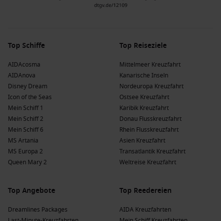
Top Schiffe
Top Reiseziele
AIDAcosma
Mittelmeer Kreuzfahrt
AIDAnova
Kanarische Inseln
Disney Dream
Nordeuropa Kreuzfahrt
Icon of the Seas
Ostsee Kreuzfahrt
Mein Schiff 1
Karibik Kreuzfahrt
Mein Schiff 2
Donau Flusskreuzfahrt
Mein Schiff 6
Rhein Flusskreuzfahrt
MS Artania
Asien Kreuzfahrt
MS Europa 2
Transatlantik Kreuzfahrt
Queen Mary 2
Weltreise Kreuzfahrt
Top Angebote
Top Reedereien
Dreamlines Packages
AIDA Kreuzfahrten
Last-Minute-Kreuzfahrten
Mein Schiff Kreuzfahrten