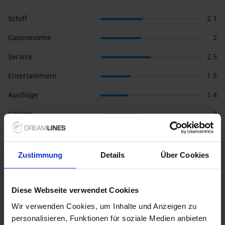
Schiff
2.1
Gastronomie
2
Service
2.5
Entertainment
1.5
Ausflüge
1.4
Kabine
2
Sport
1.5
Zustimmung
Details
Über Cookies
9 Tage
15 Tage
•
•
Diese Webseite verwendet Cookies
Prestige Balkonkabine (Kat. PR6):
Prestige Balkonkabi
•
Wir verwenden Cookies, um Inhalte und Anzeigen zu
Abfahrt: 5.14.2019
Abfahrt: 4.22.2019
personalisieren, Funktionen für soziale Medien anbieten