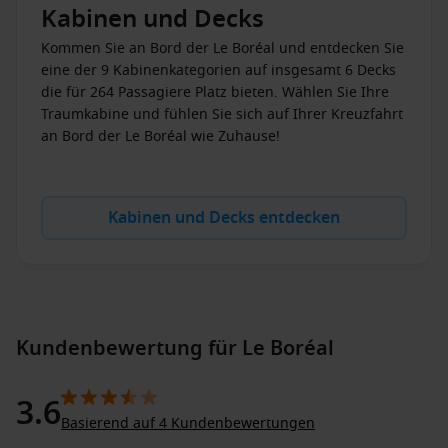
Kabinen und Decks
wenden.
Kommen Sie an Bord der Le Boréal und entdecken Sie
Eine Mischung aus Luxus, Tradition und
eine der 9 Kabinenkategorien auf insgesamt 6 Decks
Innovation
die für 264 Passagiere Platz bieten. Wählen Sie Ihre
Traumkabine und fühlen Sie sich auf Ihrer Kreuzfahrt
Die Crew der eleganten Yacht versucht allen Gästen eine
an Bord der Le Boréal wie Zuhause!
entspannte Reise voller unvergesslicher Momente zu bieten.
Auf der Le Boréal können Sie ihre Freizeit so gestalten wie Sie
möchten. Le Boréal ist die richtige Wahl für all diejenigen,
die Entspannung, Luxus und Kultur während Ihrer
Kabinen und Decks entdecken
Kreuzfahrt erleben möchten. Alle Kabinen dieser Megayacht
sind besonders komfortabel ausgestattet. Während der
Kreuzfahrt werden Sie viele schöne Inseln wie z.B.
Martinique, Antigua und Barbuda, Britische Jungferninseln,
Dominica etc. oder Städte wie Arica, Iquique, Pisco,
Cartagena und andere entdecken. Durch das einzigartige
Kundenbewertung für Le Boréal
Kultur- und Unterhaltungsangebot verspricht das klassisch
luxuriöse Schiff eine unvergessliche Reise.
3.6
Basierend auf 4 Kundenbewertungen