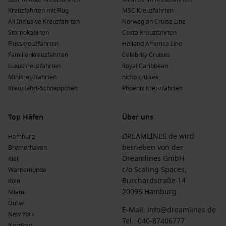
Kreuzfahrten mit Flug
MSC Kreuzfahrten
All Inclusive Kreuzfahrten
Norwegian Cruise Line
Stornokabinen
Costa Kreuzfahrten
Flusskreuzfahrten
Holland America Line
Familienkreuzfahrten
Celebrity Cruises
Luxuskreuzfahrten
Royal Caribbean
Minikreuzfahrten
nicko cruises
Kreuzfahrt-Schnäppchen
Phoenix Kreuzfahrten
Top Häfen
Über uns
DREAMLINES.de wird
Hamburg
betrieben von der
Bremerhaven
Dreamlines GmbH
Kiel
c/o Scaling Spaces,
Warnemünde
Burchardstraße 14
Köln
20095 Hamburg
Miami
Dubai
E-Mail:
info@dreamlines.de
New York
Tel.:
040-87406777
Nordkap