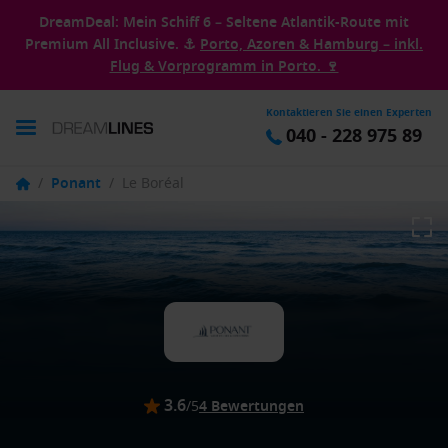
DreamDeal: Mein Schiff 6 – Seltene Atlantik-Route mit
Premium All Inclusive. ⚓
Porto, Azoren & Hamburg – inkl.
Flug & Vorprogramm in Porto. 🍷
Kontaktieren Sie einen Experten
040 - 228 975 89
/
Ponant
/
Le Boréal
3.6
/5
4 Bewertungen