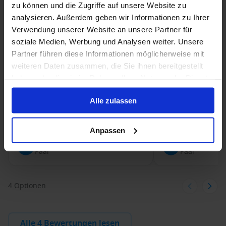
zu können und die Zugriffe auf unsere Website zu
Vorteile
Vorteile
analysieren. Außerdem geben wir Informationen zu Ihrer
Die Reiseroute
Das französische Fl
Schwächen
Schwächen
Verwendung unserer Website an unsere Partner für
Die Leute an Bord
Teatime und Qualit
soziale Medien, Werbung und Analysen weiter. Unsere
Partner führen diese Informationen möglicherweise mit
weiteren Daten zusammen, die Sie ihnen bereitgestellt
haben oder die sie im Rahmen Ihrer Nutzung der Dienste
gesammelt haben.
Alle zulassen
Anpassen
Hans-Ullrich L.
Rolf S.
Paar
Paar
4 Optionen
Alle 4 Bewertungen lesen