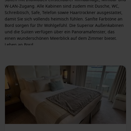
W-LAN-Zugang. Alle Kabinen sind zudem mit Dusche, WC,
Schreibtisch, Safe, Telefon sowie Haartrockner ausgestattet,
damit Sie sich vollends heimisch fühlen. Sanfte Farbtöne an
Bord sorgen für Ihr Wohlgefühl. Die Superior Außenkabinen
und die Suiten verfügen über ein Panoramafenster, das
einen wunderschönen Meerblick auf dem Zimmer bietet.
Leben an Bord
Im Hauptrestaurant werden auch exquisite Tischweine
angeboten, während Ihnen das Grill Restaurant die
Möglichkeit bietet, am Le France-Deck zu speisen. An Bord
erwartet Sie eine Vollpension und verschiedenste Getränke
wie Wasser, Tischweine, Kaffee und Tee zu den
Hauptmahlzeiten, sowie Kaffee und Tee am Nachmittag. Zu
den Highlights der Reise gehört die Cocktailparty des
Kapitäns. In der Boutique können Sie schöne Geschenke für
Freunde oder Familienmitglieder besorgen. Gönnen Sie sich
eine neue Frisur beim Friseur an Bord oder eine sinnliche
Massage in der Wellnessoase. Und sollten Sie noch einen
besonderen Wunsch auf dem Herzen haben, dann können
Sie sich jederzeit an das Schiffspersonal der Le Boréal