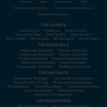
Nagasaki
, Japan:
Berühmt für seine tiefe Geschichte und
Kontakt
Jobs
Impressum
AGB
eindrucksvolle Kulisse, besuchen Sie den Peace Park und
Datenschutzerklärung
Barrierefreiheitserklärung
fahren Sie mit der Seilbahn zum Mount Inasa, wo Sie
Hinweisgebersystem
beeindruckende Ausblicke genießen können. Der Glover
Garten nähert historische europäische Architektur und ist
einen Besuch wert.
TOP SCHIFFE
AIDAcosma
AIDAnova
Disney Dream
Keelung
, Taiwan:
Dieser Hafen ist der perfekte
Icon of the Seas
Mein Schiff 1
Mein Schiff 2
Ausgangspunkt für einen Besuch in der Hauptstadt Taipeh, wo
Mein Schiff 6
MS Artania
MS Europa 2
Queen Mary 2
Sie den Taipei 101 besichtigen und die lokale Küche an den
TOP REISEZIELE
berühmten Nachtmärkten genießen können. Der Fehler von
Mittelmeer Kreuzfahrt
Kanarische Inseln
Jiufen mit seinen verwinkelten Gassen und der fantastischen
Nordeuropa Kreuzfahrt
Ostsee Kreuzfahrt
Aussicht ist ein weiteres Highlight.
Karibik Kreuzfahrt
Donau Flusskreuzfahrt
Yokohama,
Rhein Flusskreuzfahrt
Japan
:
In dieser beeindruckenden Hafenstadt
Asien Kreuzfahrt
Transatlantik Kreuzfahrt
Weltreise Kreuzfahrt
können Sie den schönen Yamashita-Park besuchen oder die
berühmten Chinatown und das Yokohama-Ramen-Museum
TOP ANGEBOTE
ausprobieren. Ein Vertreter von Yokohama ist die Landmark
Dreamlines Packages
Last-Minute-Kreuzfahrten
Tower, von wo aus Sie eine großartige Aussicht auf die Stadt
Kreuzfahrten mit Flug
All Inclusive Kreuzfahrten
haben.
Stornokabinen
Flusskreuzfahrten
Familienkreuzfahrten
Luxuskreuzfahrten
Minikreuzfahrten
Kreuzfahrt-Schnäppchen
Alternativen zu Ostasien
TOP REEDEREIEN
Falls Ostasien nicht Ihr einziges Ziel ist, sind hier einige
AIDA Kreuzfahrten
Mein Schiff Kreuzfahrten