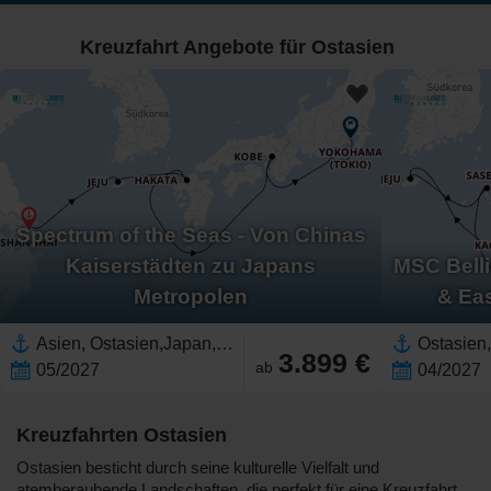
Kreuzfahrt Angebote für Ostasien
Spectrum of the Seas - Von Chinas
Kaiserstädten zu Japans
MSC Belli
Metropolen
& Ea
Asien, Ostasien,Japan,China,Südkorea
3.899 €
ab
05/2027
04/2027
Kreuzfahrten Ostasien
Ostasien besticht durch seine kulturelle Vielfalt und
atemberaubende Landschaften, die perfekt für eine Kreuzfahrt