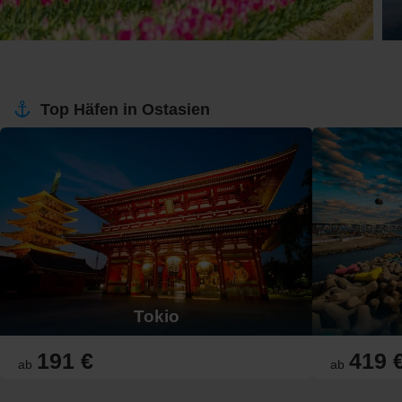
Top Häfen in Ostasien
Tokio
191 €
419 
ab
ab