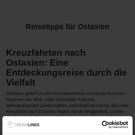
Reisetipps für Ostasien
Kreuzfahrten nach
Ostasien: Eine
Entdeckungsreise durch die
Vielfalt
Ostasien gehört zu den faszinierendsten und dynamischsten
Regionen der Welt, voller lebendiger Kulturen,
beeindruckender Landschaften und köstlicher Küche. Bei einer
Kreuzfahrt nach Ostasien haben Sie die Möglichkeit, Länder
wie Japan, Südkorea und Taiwan zu entdecken – wo Tradition
auf Moderne trifft. Wussten Sie, dass Ostasien eine der
ältesten kontinuierlichen Zivilisationen beherbergt? Eine