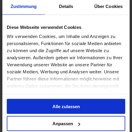
Kreuzfahrt ermöglicht es Ihnen, einzigartige Städte,
Zustimmung
Details
Über Cookies
atemberaubende Natur und spannende historische Stätten in
einem einzigen Urlaub zu erleben.
Top-Reedereien für Kreuzfahrten
Diese Webseite verwendet Cookies
nach Ostasien
Wir verwenden Cookies, um Inhalte und Anzeigen zu
Mehr anzeigen
Hier sind einige der besten Reedereien, die Reisen nach
personalisieren, Funktionen für soziale Medien anbieten
Ostasien anbieten:
zu können und die Zugriffe auf unsere Website zu
Princess Cruises:
Mit einer Gesamtflotte von 17 Schiffen
analysieren. Außerdem geben wir Informationen zu Ihrer
bieten 2 davon Routen nach Ostasien an. Die
Diamond
Verwendung unserer Website an unsere Partner für
Princess
und
Discovery Princess
sind dafür bekannt, dass sie
Weitere Häfen
soziale Medien, Werbung und Analysen weiter. Unsere
vieleภennies und interessante Landgänge in dieser Region
Partner führen diese Informationen möglicherweise mit
bieten. Ihre luxuriöse Ausstattung und hervorragender Service
weiteren Daten zusammen, die Sie ihnen bereitgestellt
machen diese Schiffe besonders attraktiv. Beliebte
Kreuzfahrten Seoul
Abfahrtsorte sind Tokio und
Singapur
.
haben oder die sie im Rahmen Ihrer Nutzung der Dienste
Kreuzfahrten Tokio
gesammelt haben.
Royal Caribbean Cruises:
Diese Reederei verfügt über 29
Alle zulassen
Schiffe, von denen 4 Routen nach Ostasien anbieten. Die
Ishigaki Kreuzfahrten
Spectrum of the Seas
und
Ovation of the Seas
bieten
innovative Annehmlichkeiten und erstklassige Gastronomie.
Okinawa (Naha) Kreuzfahrten
Anpassen
Diese Schiffe sind für ihre aufregenden Freizeitmöglichkeiten
und familienfreundlichen Aktivitäten bekannt. Die häufigsten
Kanazawa Kreuzfahrten