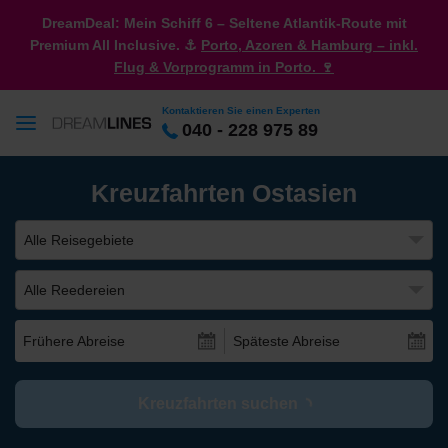
DreamDeal: Mein Schiff 6 – Seltene Atlantik-Route mit
Premium All Inclusive. ⚓
Porto, Azoren & Hamburg – inkl.
Flug & Vorprogramm in Porto. 🍷
Kontaktieren Sie einen Experten
040 - 228 975 89
Kreuzfahrten Ostasien
Alle Reisegebiete
Alle Reedereien
Frühere Abreise
Späteste Abreise
Kreuzfahrten suchen