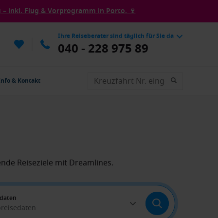
– inkl. Flug & Vorprogramm in Porto. 🍷
Ihre Reiseberater sind täglich für Sie da
040 - 228 975 89
Info & Kontakt
nde Reiseziele mit Dreamlines.
edaten
breisedaten