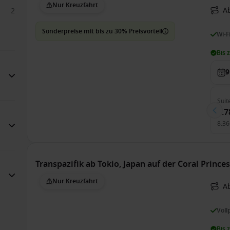
Nur Kreuzfahrt
A
2
Sonderpreise mit bis zu 30% Preisvorteil
Wi-F
Bis 
9
Suit
7.7
8.36
Transpazifik ab Tokio, Japan auf der Coral Prince
Nur Kreuzfahrt
A
Voll
Bis 