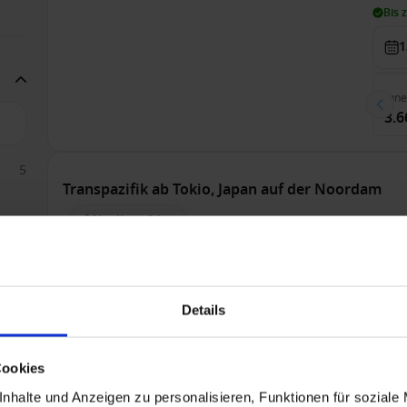
Bis 
1
Inn
3.6
5
Transpazifik ab Tokio, Japan auf der Noordam
Nur Kreuzfahrt
Ab
Voll
Bis 
Details
9
Cookies
Inn
nhalte und Anzeigen zu personalisieren, Funktionen für soziale