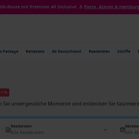
ntik-Route mit Premium All Inclusive. ⚓
Porto, Azoren & Hamburg 
s Package
Reiseziele
Ab Deutschland
Reedereien
Schiffe
 -7 %
en Sie unvergessliche Momente und entdecken Sie fasziniere
Reedereien
Abreis
Alle Reedereien
Alle A