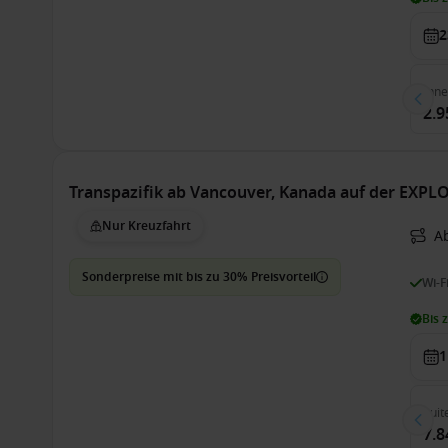
2
Inn
2.9
Transpazifik ab Vancouver, Kanada auf der EXPLO
Nur Kreuzfahrt
A
Sonderpreise mit bis zu 30% Preisvorteil
Wi-F
Bis 
1
Suit
7.8