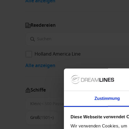
Alle anzeigen
Reedereien
Holland America Line
Alle anzeigen
Schiffe
Zustimmung
Klein
(< 500 Passagiere)
Mittel
(500-1500)
Diese Webseite verwendet 
Groß
(1501+)
Wir verwenden Cookies, um I