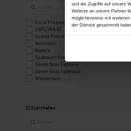
und die Zugriffe auf unsere 
Website an unsere Partner fü
möglicherweise mit weiteren
Coral Princess
der Dienste gesammelt habe
EXPLORA III
Grand Princess
Noordam
Riviera
Seabourn Encore
Seven Seas Explorer
Seven Seas Splendor
Westerdam
Starthafen