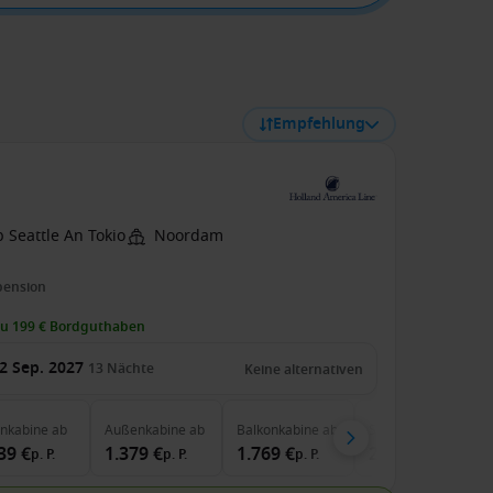
Empfehlung
 Seattle An Tokio
Noordam
pension
zu 199 € Bordguthaben
2 Sep. 2027
13
Nächte
Keine alternativen
enkabine
ab
Außenkabine
ab
Balkonkabine
ab
Suite
ab
39 €
1.379 €
1.769 €
2.629 €
p. P.
p. P.
p. P.
p. P.