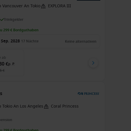
b Vancouver An Tokio
EXPLORA III
i
Trinkgelder
zu 299 € Bordguthaben
 Sep. 2028
17
Nächte
Keine alternativen
e
ab
80 €
p. P.
6 €
ss
b Tokio An Los Angeles
Coral Princess
pension
zu 299 € Bordguthaben