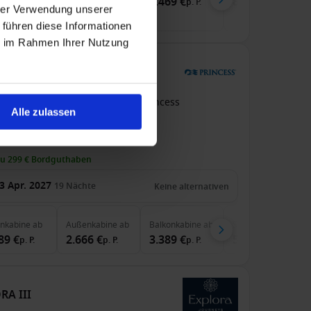
19 €
4.799 €
6.469 €
8.069 €
p. P.
p. P.
p. P.
p. P.
hrer Verwendung unserer
 führen diese Informationen
ie im Rahmen Ihrer Nutzung
ss
b Tokio An Vancouver
Coral Princess
Alle zulassen
pension
zu 299 € Bordguthaben
3 Apr. 2027
19
Nächte
Keine alternativen
enkabine
ab
Außenkabine
ab
Balkonkabine
ab
Suite
ab
89 €
2.666 €
3.389 €
5.411 €
p. P.
p. P.
p. P.
p. P.
RA III