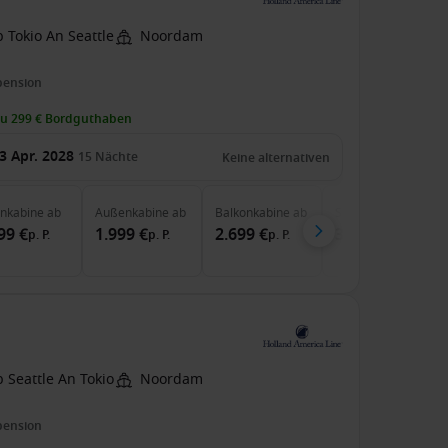
 Tokio An Seattle
Noordam
pension
zu 299 € Bordguthaben
3 Apr. 2028
15
Nächte
Keine alternativen
enkabine
ab
Außenkabine
ab
Balkonkabine
ab
Suite
ab
99 €
1.999 €
2.699 €
3.299 €
p. P.
p. P.
p. P.
p. P.
 Seattle An Tokio
Noordam
pension