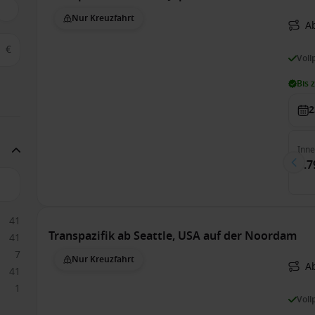
Nur Kreuzfahrt
Ab
€
Voll
Bis 
2
Inn
1.7
41
Transpazifik ab Seattle, USA auf der Noordam
41
7
Nur Kreuzfahrt
Ab
41
1
Voll