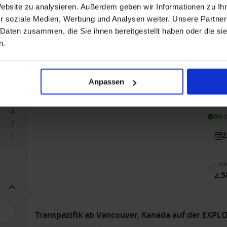
4.4
Website zu analysieren. Außerdem geben wir Informationen zu I
r soziale Medien, Werbung und Analysen weiter. Unsere Partner
 Daten zusammen, die Sie ihnen bereitgestellt haben oder die s
6
n.
6
Transpazifik ab Tokio, Japan auf der Coral Prince
4
Nur Kreuzfahrt
A
4
Anpassen
2
Voll
12
4
Bis 
2
2
1
Inn
2.5
Transpazifik ab Vancouver, Kanada auf der EXPLO