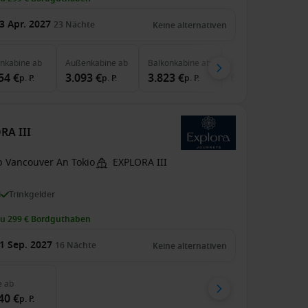
3 Apr. 2027
23
Nächte
Keine alternativen
enkabine
ab
Außenkabine
ab
Balkonkabine
ab
Suite
ab
54 €
3.093 €
3.823 €
6.437 €
p. P.
p. P.
p. P.
p. P.
RA III
b Vancouver An Tokio
EXPLORA III
i
Trinkgelder
zu 299 € Bordguthaben
1 Sep. 2027
16
Nächte
Keine alternativen
e
ab
40 €
p. P.