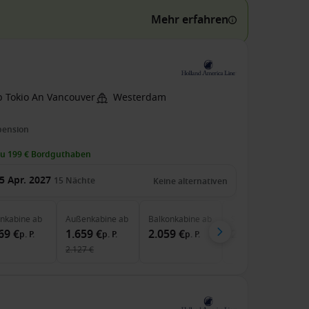
Mehr erfahren
b Tokio An Vancouver
Westerdam
pension
zu 199 € Bordguthaben
5 Apr. 2027
15
Nächte
Keine alternativen
enkabine
ab
Außenkabine
ab
Balkonkabine
ab
Suite
ab
69 €
1.659 €
2.059 €
2.889 €
p. P.
p. P.
p. P.
p. P.
2.127 €