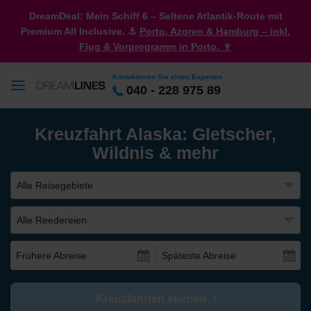
DreamDeal: Mein Schiff 6 – Seltene Atlantik-Route mit
Premium All Inclusive. ⚓
Porto, Azoren & Hamburg – inkl.
Flug & Vorprogramm in Porto. 🍷
Kontaktieren Sie einen Experten
040 - 228 975 89
Kreuzfahrt Alaska: Gletscher,
Wildnis & mehr
Alle Reisegebiete
Alle Reedereien
Frühere Abreise
Späteste Abreise
Kreuzfahrten suchen