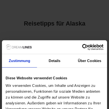
Reisetipps für Alaska
Kreuzfahrt-Angebote für
Alaska: Naturgewalten &
erlebnisreiche Routen
Zustimmung
Details
Über Cookies
Eine
Kreuzfahrt
nach
Alaska
führt durch eine der
eindrucksvollsten Naturregionen Nordamerikas – geprägt von
Diese Webseite verwendet Cookies
Gletschern, Fjorden und weiter Wildnis.
Wir verwenden Cookies, um Inhalte und Anzeigen zu
Zwischen der berühmten Inside Passage und abgelegenen
Küstenabschnitten erleben Sie Alaska aus einer Perspektive,
personalisieren, Funktionen für soziale Medien anbieten
die nur vom Wasser aus möglich ist. Entdecken Sie passende
zu können und die Zugriffe auf unsere Website zu
Alaska-Kreuzfahrten
oder weitere
Top-Angebote weltweit
.
analysieren. Außerdem geben wir Informationen zu Ihrer
Zudem können Sie sich von unseren erfahrenen
Verwendung unserer Website an unsere Partner für