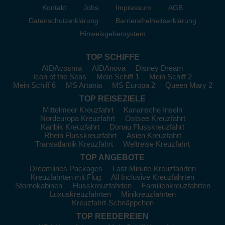
Weitere Naturregionen
Kontakt
Jobs
Impressum
AGB
entlang der Route
Datenschutzerklärung
Barrierefreiheitserklärung
Hinweisgebersystem
Abseits der Hauptstrecken warten besondere Landschaften.
TOP SCHIFFE
Icy Bay
mit Gletscherpanoramen
AIDAcosma
AIDAnova
Disney Dream
Icon of the Seas
Mein Schiff 1
Mein Schiff 2
Inian Islands
für intensive Naturbeobachtungen
Mein Schiff 6
MS Artania
MS Europa 2
Queen Mary 2
Küstenregionen rund um
Homer
TOP REISEZIELE
Mittelmeer Kreuzfahrt
Kanarische Inseln
Beliebte Abfahrtshäfen für
Nordeuropa Kreuzfahrt
Ostsee Kreuzfahrt
Karibik Kreuzfahrt
Donau Flusskreuzfahrt
Alaska-Kreuzfahrten
Rhein Flusskreuzfahrt
Asien Kreuzfahrt
Transatlantik Kreuzfahrt
Weltreise Kreuzfahrt
Der Startpunkt beeinflusst Route, Länge und Charakter der
TOP ANGEBOTE
Reise.
Dreamlines Packages
Last-Minute-Kreuzfahrten
Kreuzfahrten mit Flug
All Inclusive Kreuzfahrten
Vancouver als klassischer Ausgangspunkt für
Kreuzfahrten
Stornokabinen
Flusskreuzfahrten
Familienkreuzfahrten
ab Vancouver nach Alaska
Luxuskreuzfahrten
Minikreuzfahrten
Kreuzfahrt-Schnäppchen
Seattle als häufig genutzter US-Hafen
TOP REEDEREIEN
Anchorage für kombinierte Reiseverläufe