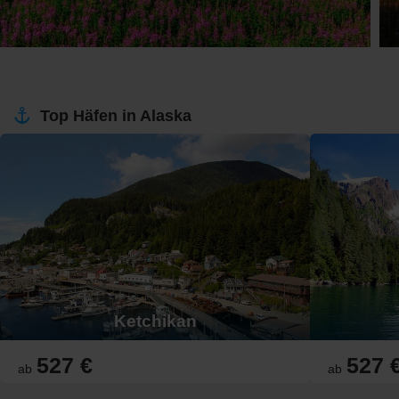
Top Häfen in Alaska
Ketchikan
527 €
527 
ab
ab