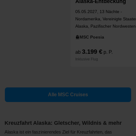
Alaska‑Entdeckung
05.05.2027, 13 Nächte -
Nordamerika, Vereinigte Staate
Alaska, Pazifischer Nordwesten
Kanada, USA Westküste, Britis
MSC Poesia
Kolumbien, Washington
3.199 €
ab
p. P.
Inklusive Flug
Alle MSC Cruises
Kreuzfahrt Alaska: Gletscher, Wildnis & mehr
Alaska ist ein faszinierendes Ziel für Kreuzfahrten, das