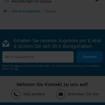
Bewertungen für Alaska
Hier erleben Sie Alaska abseits klassischer Routen.
Routen zur
Alaska Peninsula
/
Alle Kreuzfahrten
/
Alaska
Häfen wie
Dutch Harbor
Stopps in abgelegenen Orten wie
Nome
Expeditionsrouten können Ziele wie
Adak (Aleuten)
einschließen
Erhalten Sie neueste Angebote per E-Mail
Südost-Alaska – Küstenorte
& sichern Sie sich 30 € Bordguthaben.
und Naturerlebnisse
Senden
Diese Region verbindet bekannte Häfen mit
abwechslungsreichen Landschaften.
Meine Einwilligung ist jederzeit widerruflich. Die Datenschutzerklärung von Dreamlines
finden Sie
hier
.
Juneau
als wichtiger Hafen zwischen Küste und
Gletscherwelt
Nehmen Sie Kontakt zu uns auf!
Ketchikan
mit historischem Charakter
Icy Strait Point
für Natur- und Kulturerlebnisse
Jetzt anrufen!
Schreiben Sie uns
Kleinere Häfen wie
Haines