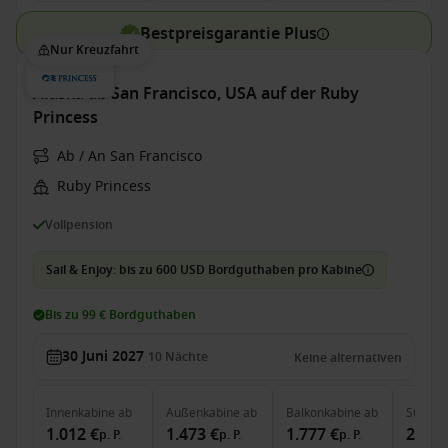
Bestpreisgarantie Plus
Nur Kreuzfahrt
Alaska ab San Francisco, USA auf der Ruby
Princess
Ab / An San Francisco
Ruby Princess
Vollpension
Sail & Enjoy: bis zu 600 USD Bordguthaben pro Kabine
Bis zu 99 € Bordguthaben
30 Juni 2027
10
Nächte
Keine alternativen
Innenkabine
ab
Außenkabine
ab
Balkonkabine
ab
Suite
a
1.012 €
1.473 €
1.777 €
2.362
p. P.
p. P.
p. P.