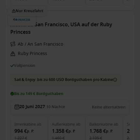
Nur Kreuzfahrt
Alaska ab San Francisco, USA auf der Ruby
Princess
Ab / An San Francisco
Ruby Princess
Vollpension
Sail & Enjoy: bis zu 600 USD Bordguthaben pro Kabine
Bis zu 149 € Bordguthaben
20 Juni 2027
10
Nächte
Keine alternativen
Innenkabine
ab
Außenkabine
ab
Balkonkabine
ab
Suite
a
994 €
1.358 €
1.768 €
2.585
p. P.
p. P.
p. P.
1.227 €
1.460 €
2.105 €
2.938 €