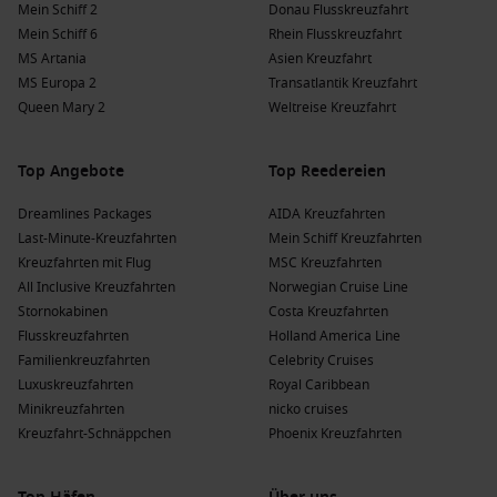
Mein Schiff 2
Donau Flusskreuzfahrt
Holland America Line
: Holland America Line verfügt über
Mein Schiff 6
Rhein Flusskreuzfahrt
eine Flotte von 12 Schiffen, von denen 3 Endicott Arm
MS Artania
Asien Kreuzfahrt
ansteuern, darunter
Noordam
und
Koningsdam
. Diese
MS Europa 2
Transatlantik Kreuzfahrt
Reederei bietet eine Kombination aus Komfort und
Queen Mary 2
Weltreise Kreuzfahrt
kulturellen Erlebnissen sowie eine hervorragende
Gastronomie an Bord. Abfahrten erfolgen in der Regel von
Vancouver oder
Seattle
.
Top Angebote
Top Reedereien
Dreamlines Packages
AIDA Kreuzfahrten
Die Vorteile einer Kreuzfahrt nach Endicott
Last-Minute-Kreuzfahrten
Mein Schiff Kreuzfahrten
Arm zu verschiedenen Jahreszeiten
Kreuzfahrten mit Flug
MSC Kreuzfahrten
Frühling
(
März
,
April
,
Mai
)
: Die Temperaturen liegen
All Inclusive Kreuzfahrten
Norwegian Cruise Line
zwischen 3 °C und 15 °C. Diese Zeit bringt frische,
Stornokabinen
Costa Kreuzfahrten
blühende Landschaften und das Erwachen der Natur, was
Flusskreuzfahrten
Holland America Line
ideal für die Tierbeobachtung ist.
Familienkreuzfahrten
Celebrity Cruises
Luxuskreuzfahrten
Royal Caribbean
Sommer
(
Juni
,
Juli
,
August
)
: Im Sommer erreichen die
Minikreuzfahrten
nicko cruises
Temperaturen 10 °C bis 22 °C. Diese Monate sind perfekt
Kreuzfahrt-Schnäppchen
Phoenix Kreuzfahrten
für die Erkundung der Natur und Genießen der Aktivitäten
im Freien während der schönen Tage.