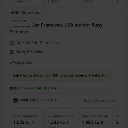
1.440 €
1.482 €
2.313 €
3.038 €
Nur Kreuzfahrt
Alaska ab San Francisco, USA auf der Ruby
Princess
Ab / An San Francisco
Ruby Princess
Vollpension
Sail & Enjoy: bis zu 600 USD Bordguthaben pro Kabine
Bis zu 99 € Bordguthaben
1 Mai 2027
10
Nächte
Keine alternativen
Innenkabine
ab
Außenkabine
ab
Balkonkabine
ab
Suite
a
1.028 €
1.243 €
1.992 €
2.379
p. P.
p. P.
p. P.