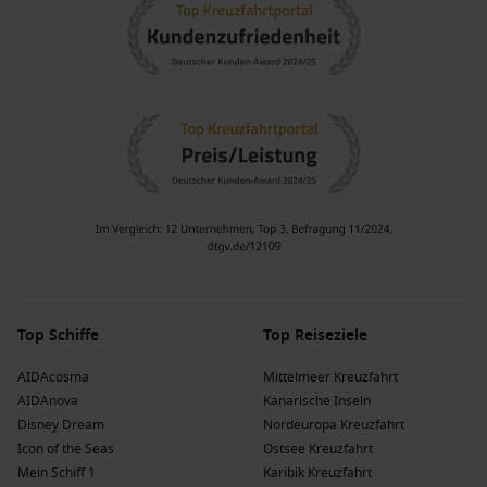
Vereinigte Staaten
: Die USA bieten von der Küste bis zum
Landesinneren eine Vielfalt an Attraktionen – von
faszinierenden Nationalparks bis zu pulsierenden
Großstädten.
Pazifischer Nordwesten
: Diese Region ist bekannt für ihre
beeindruckenden Küstenlinien, dichten Wälder und eine
reiche Tierwelt, die auf jede Kreuzfahrt wartet.
Kanada
: Kanadas atemberaubende Natur und historischen
Wahrzeichen bieten viele Möglichkeiten für einzigartige
Erlebnisse und unerforschte Abenteuer.
Beliebte Reedereien und ihre Schiffe, die
Endicott Arm ansteuern
Top Schiffe
Top Reiseziele
Princess Cruises
: Princess Cruises hat eine Flotte von 17
Schiffen, von denen 6 Endicott Arm besuchen, darunter
AIDAcosma
Mittelmeer Kreuzfahrt
Ruby Princess
und
Discovery Princess
. Diese Reederei ist
AIDAnova
Kanarische Inseln
bekannt für ihre attraktiven Reiserouten und exzellenten
Disney Dream
Nordeuropa Kreuzfahrt
Service an Bord. Kreuzfahrten setzen häufig von
San
Icon of the Seas
Ostsee Kreuzfahrt
Francisco
oder
Vancouver
ab.
Mein Schiff 1
Karibik Kreuzfahrt