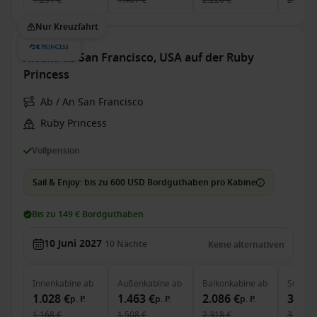
1.291 €
1.407 €
2.226 €
2.938 €
Nur Kreuzfahrt
Alaska ab San Francisco, USA auf der Ruby
Princess
Ab / An San Francisco
Ruby Princess
Vollpension
Sail & Enjoy: bis zu 600 USD Bordguthaben pro Kabine
Bis zu 149 € Bordguthaben
10 Juni 2027
10
Nächte
Keine alternativen
Innenkabine
ab
Außenkabine
ab
Balkonkabine
ab
Suite
a
1.028 €
1.463 €
2.086 €
3.058
p. P.
p. P.
p. P.
1.168 €
1.508 €
2.318 €
3.219 €