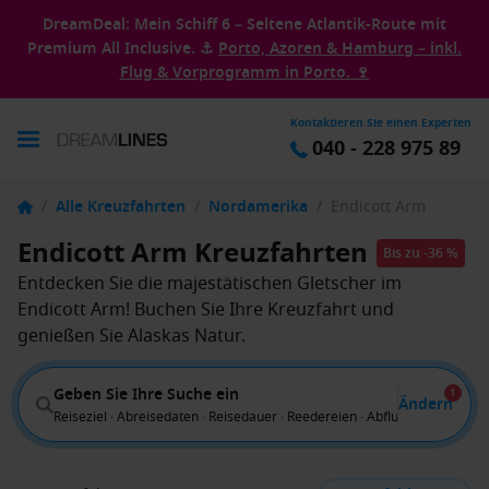
DreamDeal: Mein Schiff 6 – Seltene Atlantik-Route mit
Premium All Inclusive. ⚓
Porto, Azoren & Hamburg – inkl.
Flug & Vorprogramm in Porto. 🍷
Kontaktieren Sie einen Experten
040 - 228 975 89
/
Alle Kreuzfahrten
/
Nordamerika
/
Endicott Arm
Endicott Arm Kreuzfahrten
Bis zu -36 %
Entdecken Sie die majestätischen Gletscher im
Endicott Arm! Buchen Sie Ihre Kreuzfahrt und
genießen Sie Alaskas Natur.
Geben Sie Ihre Suche ein
1
Ändern
Reiseziel · Abreisedaten · Reisedauer · Reedereien · Abflug von