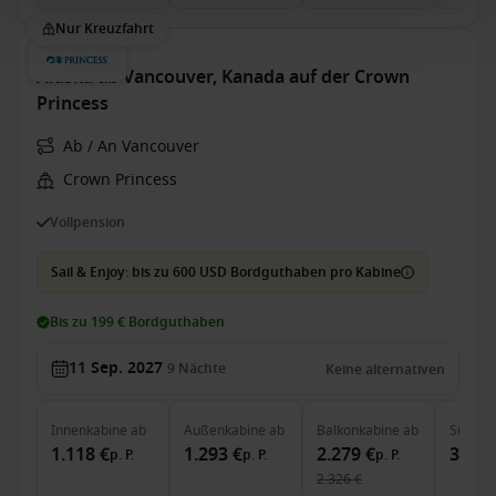
Nur Kreuzfahrt
Alaska ab Vancouver, Kanada auf der Crown
Princess
Ab / An Vancouver
Crown Princess
Vollpension
Sail & Enjoy: bis zu 600 USD Bordguthaben pro Kabine
Bis zu 199 € Bordguthaben
11 Sep. 2027
9
Nächte
Keine alternativen
Innenkabine
ab
Außenkabine
ab
Balkonkabine
ab
Suite
a
1.118 €
1.293 €
2.279 €
3.440
p. P.
p. P.
p. P.
2.326 €