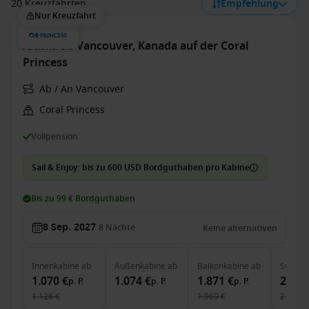
20 Kreuzfahrten
Empfehlung
Nur Kreuzfahrt
Alaska ab Vancouver, Kanada auf der Coral
Princess
Ab / An Vancouver
Coral Princess
Vollpension
Sail & Enjoy: bis zu 600 USD Bordguthaben pro Kabine
Bis zu 99 € Bordguthaben
8 Sep. 2027
8
Nächte
Keine alternativen
Innenkabine
ab
Außenkabine
ab
Balkonkabine
ab
Suite
a
1.070 €
1.074 €
1.871 €
2.051
p. P.
p. P.
p. P.
1.126 €
1.969 €
2.279 €