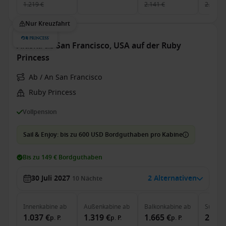
1.219 €
2.141 €
2.846 €
Nur Kreuzfahrt
Alaska ab San Francisco, USA auf der Ruby
Princess
Ab / An San Francisco
Ruby Princess
Vollpension
Sail & Enjoy: bis zu 600 USD Bordguthaben pro Kabine
Bis zu 149 € Bordguthaben
30 Juli 2027
2 Alternativen
10
Nächte
Innenkabine
ab
Außenkabine
ab
Balkonkabine
ab
Suite
a
1.037 €
1.319 €
1.665 €
2.491
p. P.
p. P.
p. P.