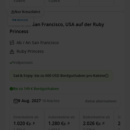
1.049 €
1.256 €
Nur Kreuzfahrt
Alaska ab San Francisco, USA auf der Ruby
Princess
Ab / An San Francisco
Ruby Princess
Vollpension
Sail & Enjoy: bis zu 600 USD Bordguthaben pro Kabine
Bis zu 149 € Bordguthaben
9 Aug. 2027
10
Nächte
Keine alternativen
Innenkabine
ab
Außenkabine
ab
Balkonkabine
ab
Suite
a
1.020 €
1.280 €
2.026 €
2.585
p. P.
p. P.
p. P.