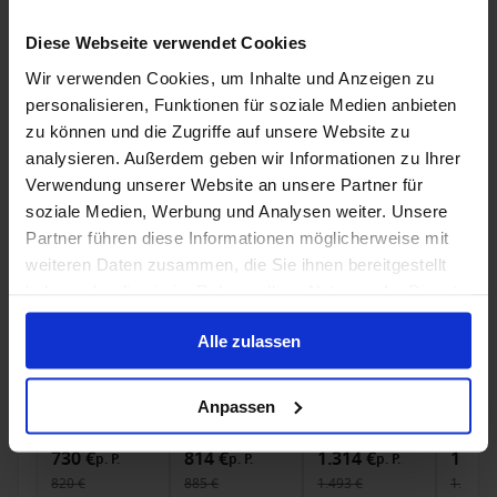
Nur Kreuzfahrt
Diese Webseite verwendet Cookies
Wir verwenden Cookies, um Inhalte und Anzeigen zu
Alaska ab Vancouver, Kanada auf der Crown
personalisieren, Funktionen für soziale Medien anbieten
Princess
zu können und die Zugriffe auf unsere Website zu
Ab / An Vancouver
analysieren. Außerdem geben wir Informationen zu Ihrer
Crown Princess
Verwendung unserer Website an unsere Partner für
soziale Medien, Werbung und Analysen weiter. Unsere
Vollpension
Partner führen diese Informationen möglicherweise mit
weiteren Daten zusammen, die Sie ihnen bereitgestellt
Sail & Enjoy: bis zu 600 USD Bordguthaben pro Kabine
haben oder die sie im Rahmen Ihrer Nutzung der Dienste
gesammelt haben.
Bis zu 99 € Bordguthaben
Alle zulassen
1 Mai 2027
7
Nächte
Keine alternativen
Anpassen
Innenkabine
ab
Außenkabine
ab
Balkonkabine
ab
Suite
a
730 €
814 €
1.314 €
1.728
p. P.
p. P.
p. P.
820 €
885 €
1.493 €
1.800 €