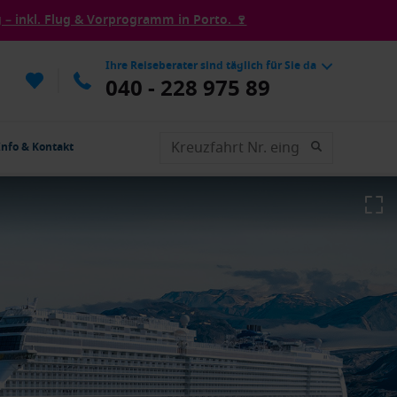
– inkl. Flug & Vorprogramm in Porto. 🍷
Ihre Reiseberater sind täglich für Sie da
040 - 228 975 89
Info & Kontakt