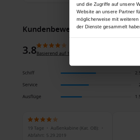
und die Zugriffe auf unsere 
Website an unsere Partner fü
möglicherweise mit weiteren
Kundenbewertung für Norwegia
der Dienste gesammelt habe
3.8
Basierend auf 1 Kundenbewertungen
Schiff
2.
Service
Ausflüge
1.
19 Tage
Außenkabine (Kat. OB):
•
•
Abfahrt: 5.29.2019