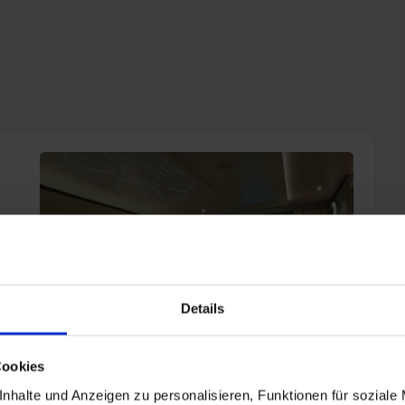
te und den Panamakanal
Jewel-Klasse
Dawn-Klasse
Sun-Klasse
Individuelle Schiffe
Norwegian Gem
Norwegian Dawn
Norwegian Sun
Norwegian Epic
Norwegian Pearl
Norwegian Star
Norwegian Sky
Norwegian Spirit
Norwegian Jade
Pride of America
Norwegian Jewel
Details
Cookies
nhalte und Anzeigen zu personalisieren, Funktionen für soziale