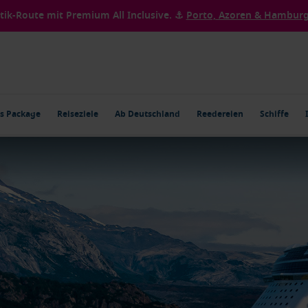
ntik-Route mit Premium All Inclusive. ⚓
Porto, Azoren & Hamburg 
s Package
Reiseziele
Ab Deutschland
Reedereien
Schiffe