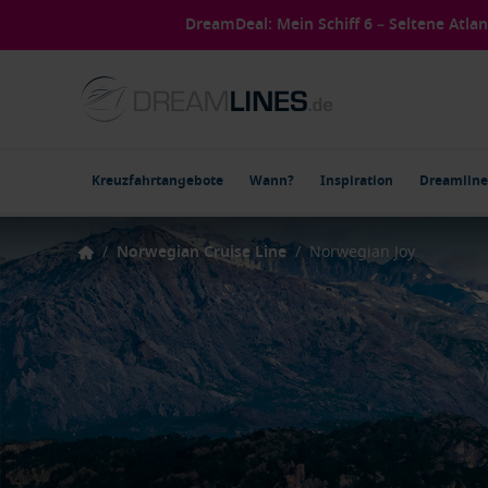
DreamDeal: Mein Schiff 6 – Seltene Atla
Kreuzfahrtangebote
Wann?
Inspiration
Dreamline
/
Norwegian Cruise Line
/
Norwegian Joy