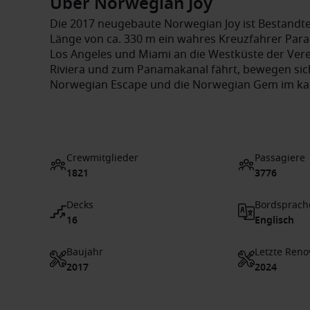
Über Norwegian Joy
Die 2017 neugebaute Norwegian Joy ist Bestandtei
Länge von ca. 330 m ein wahres Kreuzfahrer Para
Los Angeles und Miami an die Westküste der Verei
Riviera und zum Panamakanal fährt, bewegen sich g
Norwegian Escape und die Norwegian Gem im kar
Crewmitglieder
Passagiere
1821
3776
Decks
Bordsprach
16
Englisch
Baujahr
Letzte Reno
2017
2024