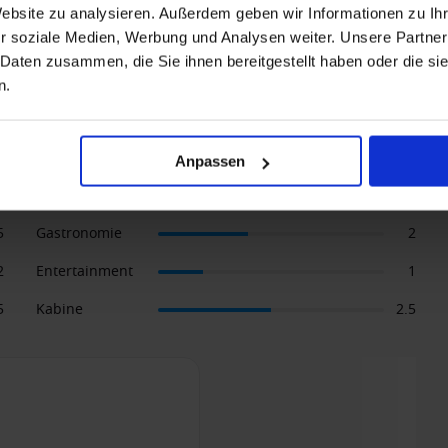
Website zu analysieren. Außerdem geben wir Informationen zu I
r soziale Medien, Werbung und Analysen weiter. Unsere Partner
 Daten zusammen, die Sie ihnen bereitgestellt haben oder die s
n Joy
n.
Anpassen
5
Gastronomie
2
2
Entertainment
1
5
Kabine
2.5