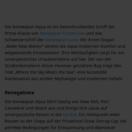
Die
Norwegian Aqua
ist ein beeindruckendes Schiff der
Prima-Klasse von
Norwegian Cruise Line
und das
Schwesterschiff der
Norwegian Luna
. Mit ihrem Slogan
„Make New Waves!“ vereint die Aqua modernen Komfort und
wegweisende Innovationen. Ihre Weitläufigkeit sorgt für ein
unvergessliches Urlaubserlebnis auf See. Der von der
Straßenkünstlerin
Alison Hueman
gestaltete Bug trägt den
Titel „Where the Sky Meets the Sea“, eine kunstvolle
Kombination aus antiker Mythologie und modernen Farben.
Reisegebiete
Die Norwegian Aqua fährt häufig von
New York
,
Port
Canaveral
und
Miami
aus und bringt ihre Gäste auf
unvergessliche Reisen in die
Karibik
. Ein Höhepunkt vieler
Routen ist der Stopp auf der
Privatinsel Great Stirrup Cay
, die
perfekte Bedingungen für Entspannung und Abenteuer