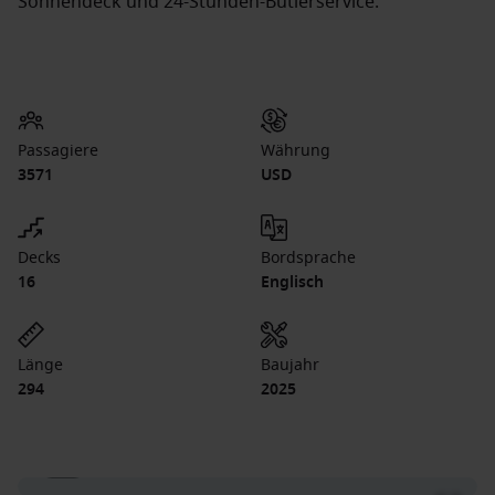
Sonnendeck und 24-Stunden-Butlerservice.
Passagiere
Währung
3571
USD
Decks
Bordsprache
16
Englisch
Länge
Baujahr
294
2025
1 / 9