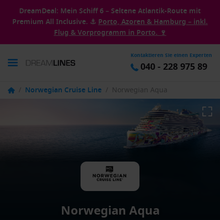
DreamDeal: Mein Schiff 6 – Seltene Atlantik-Route mit
Premium All Inclusive. ⚓
Porto, Azoren & Hamburg – inkl.
Flug & Vorprogramm in Porto. 🍷
Kontaktieren Sie einen Experten
040 - 228 975 89
/
Norwegian Cruise Line
/
Norwegian Aqua
Norwegian Aqua