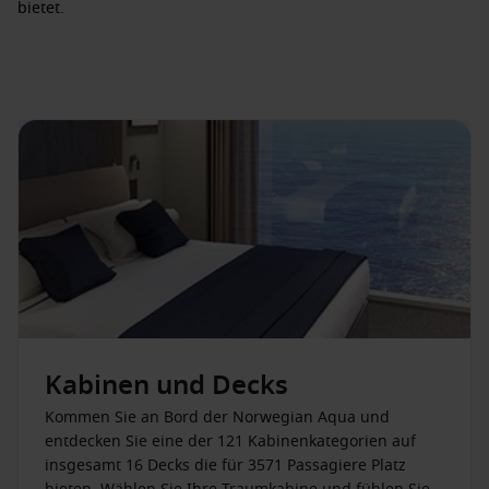
bietet.
Attraktionen und Highlights
Zu den absoluten Highlights an Bord gehört der
Aqua
Slidecoaster
, die weltweit erste Hybrid-Achterbahn und
Wasserrutsche. Gäste erleben hier aufregende Fahrten,
während sie mit einem magnetischen Aufzug in luftige
Höhen gehoben werden. Für mutige Passagiere bietet
The
Drop
Nervenkitzel pur – auf der ersten Freifallrutsche auf See
geht es ganze 10 Stockwerke in die Tiefe. Der exklusive
Vibe
Beach Club
ist nur für Erwachsene zugänglich und bietet
ruhige Entspannung mit
Infinity-Whirlpools
.
Restaurants & Bars
An Bord der Norwegian Aqua erwartet die Gäste eine
Kabinen und Decks
beeindruckende Vielfalt an Restaurants und Bars, die jeden
Kommen Sie an Bord der Norwegian Aqua und
Geschmack bedienen. Zwei kulinarische Neuheiten sind das
entdecken Sie eine der 121 Kabinenkategorien auf
Sukothai
, das mit authentischer thailändischer Küche
insgesamt 16 Decks die für 3571 Passagiere Platz
begeistert, und das
Planterie
, das als erstes vegetarisches