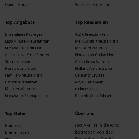
Queen Mary 2
Weltreise Kreuzfahrt
Top Angebote
Top Reedereien
Dreamlines Packages
AIDA Kreuzfahrten
Last-Minute-Kreuzfahrten
Mein Schiff Kreuzfahrten
Kreuzfahrten mit Flug
MSC Kreuzfahrten
All Inclusive Kreuzfahrten
Norwegian Cruise Line
Stornokabinen
Costa Kreuzfahrten
Flusskreuzfahrten
Holland America Line
Familienkreuzfahrten
Celebrity Cruises
Luxuskreuzfahrten
Royal Caribbean
Minikreuzfahrten
nicko cruises
Kreuzfahrt-Schnäppchen
Phoenix Kreuzfahrten
Top Häfen
Über uns
DREAMLINES.de wird
Hamburg
betrieben von der
Bremerhaven