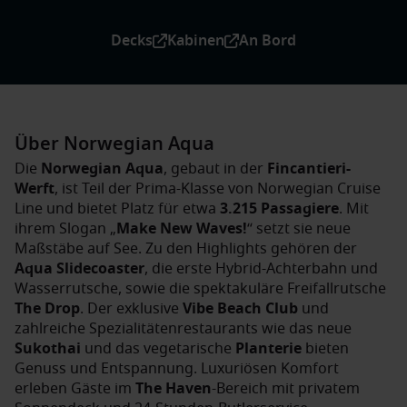
Decks
Kabinen
An Bord
Über Norwegian Aqua
Die
Norwegian Aqua
, gebaut in der
Fincantieri-
Werft
, ist Teil der Prima-Klasse von Norwegian Cruise
Line und bietet Platz für etwa
3.215 Passagiere
. Mit
ihrem Slogan „
Make New Waves!
“ setzt sie neue
Maßstäbe auf See. Zu den Highlights gehören der
Aqua Slidecoaster
, die erste Hybrid-Achterbahn und
Wasserrutsche, sowie die spektakuläre Freifallrutsche
The Drop
. Der exklusive
Vibe Beach Club
und
zahlreiche Spezialitätenrestaurants wie das neue
Sukothai
und das vegetarische
Planterie
bieten
Genuss und Entspannung. Luxuriösen Komfort
erleben Gäste im
The Haven
-Bereich mit privatem