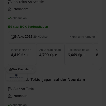
Ab Tokio An Seattle
Noordam
Vollpension
Bis zu 499 € Bordguthaben
9 Apr. 2028
29
Nächte
Keine alternativen
Innenkabine
ab
Außenkabine
ab
Balkonkabine
ab
Suite
a
4,419 €
4,799 €
6,469 €
8,069
p. P.
p. P.
p. P.
Nur Kreuzfahrt
Ostasien ab Tokio, Japan auf der Noordam
Ab / An Tokio
Noordam
Vollpension