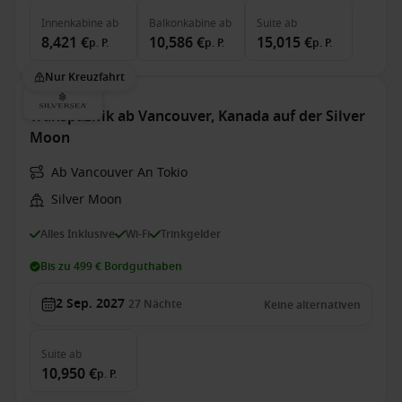
Innenkabine
ab
Balkonkabine
ab
Suite
ab
8,421 €
10,586 €
15,015 €
p. P.
p. P.
p. P.
Nur Kreuzfahrt
Transpazifik ab Vancouver, Kanada auf der Silver
Moon
Ab Vancouver An Tokio
Silver Moon
Alles Inklusive
Wi-Fi
Trinkgelder
Bis zu 499 € Bordguthaben
2 Sep. 2027
27
Nächte
Keine alternativen
Suite
ab
10,950 €
p. P.