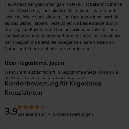
Hauptstadt der gleichnamigen Präfektur ist bekannt für ihre
reiche Geschichte, spektakuläre Küstenlandschaften und
köstliche lokale Spezialitäten. Fun Fact: Kagoshima wird oft
als das „Napoli Japans“ bezeichnet, da beide Städte durch
ihre Lage an Buchten und beeindruckenden vulkanischen
Landschaften miteinander verbunden sind! Eine Kreuzfahrt
nach Kagoshima bietet die Gelegenheit, eine Vielzahl an
Natur- und Kulturerlebnissen zu entdecken.
Über Kagoshima, Japan
Wenn Ihr Kreuzfahrtschiff in Kagoshima anlegt, haben Sie
die Möglichkeit, folgende Aktivitäten und
Kundenbewertung für Kagoshima
Sehenswürdigkeiten zu genießen:
Kreuzfahrten
Besuch des Sakurajima
: Unternehmen Sie eine Bootstour
zur gleichnamigen Insel oder fahren Sie mit dem Auto zur
3.9
Aussichtsplattform, um atemberaubende Ausblicke auf
Basierend auf 14 Kundenbewertungen
den Vulkan und die Bucht zu genießen.
Erkundung der Senganen-Kulturstätten
: Diese UNESCO-