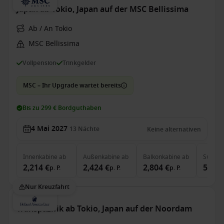
Japan ab Tokio, Japan auf der MSC Bellissima
Ab / An Tokio
MSC Bellissima
Vollpension
Trinkgelder
MSC – Ihr Upgrade wartet bereits
Bis zu 299 € Bordguthaben
4 Mai 2027
13
Nächte
Keine alternativen
Innenkabine
ab
Außenkabine
ab
Balkonkabine
ab
Suite
a
2,214 €
2,424 €
2,804 €
5,204
p. P.
p. P.
p. P.
Nur Kreuzfahrt
Transpazifik ab Tokio, Japan auf der Noordam