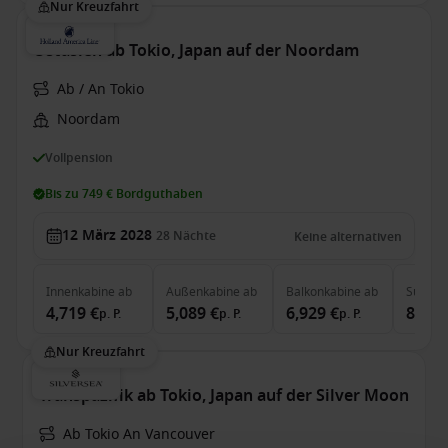
Nur Kreuzfahrt
Ostasien ab Tokio, Japan auf der Noordam
Ab / An Tokio
Noordam
Vollpension
Bis zu 749 € Bordguthaben
12 März 2028
28
Nächte
Keine alternativen
Innenkabine
ab
Außenkabine
ab
Balkonkabine
ab
Suite
a
4,719 €
5,089 €
6,929 €
8,549
p. P.
p. P.
p. P.
Nur Kreuzfahrt
Transpazifik ab Tokio, Japan auf der Silver Moon
Ab Tokio An Vancouver