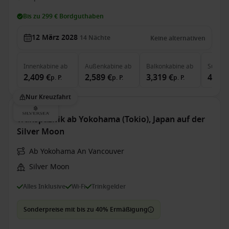
Bis zu 299 € Bordguthaben
12 März 2028
14
Nächte
Keine alternativen
Innenkabine
ab
Außenkabine
ab
Balkonkabine
ab
Suite
a
2,409 €
2,589 €
3,319 €
4,229
p. P.
p. P.
p. P.
Nur Kreuzfahrt
Transpazifik ab Yokohama (Tokio), Japan auf der
Silver Moon
Ab Yokohama An Vancouver
Silver Moon
Alles Inklusive
Wi-Fi
Trinkgelder
Sonderpreise mit bis zu 40% Ermäßigung