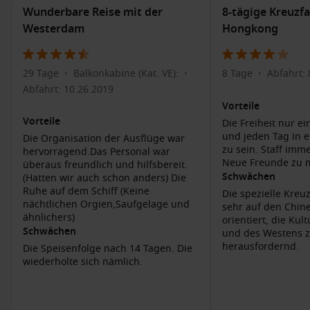
Weltkulturerbe-Stätte umfasst wunderschöne Gärten,
Wunderbare Reise mit der
8-tägige Kreuzfa
historische Gebäude und die Rückseite des Sakurajima als
Westerdam
Hongkong
Kulisse.
Hot Springs erleben
: Kagoshima ist berühmt für seine
29 Tage
Balkonkabine (Kat. VE):
8 Tage
Abfahrt: 
heißen Quellen. Besuchen Sie die „Ibusuki Onsen“ in der
•
•
•
Nähe, wo Sie in einem Sandbad entspannen können.
Abfahrt: 10.26.2019
Vorteile
Genuss der lokalen Küche
: Probieren Sie die köstlichen
Vorteile
Die Freiheit nur 
Gerichte, darunter „Kagoshima-Rind“ und frische
und jeden Tag in 
Die Organisation der Ausflüge war
Meeresfrüchte, die in gemütlichen Restaurants und
zu sein. Staff imme
hervorragend.Das Personal war
Izakayas serviert werden.
Neue Freunde zu 
überaus freundlich und hilfsbereit.
Kultur und Geschichte
: Besuchen Sie das Kagoshima
Schwächen
(Hatten wir auch schon anders) Die
Ruhe auf dem Schiff (Keine
Museum of Meiji Restoration, um mehr über die
Die spezielle Kreuz
nächtlichen Orgien,Saufgelage und
Geschichte der Stadt während der Meiji-Restauration zu
sehr auf den Chin
ähnlichers)
orientiert, die Ku
erfahren.
Schwächen
und des Westens z
herausfordernd.
Die Speisenfolge nach 14 Tagen. Die
Häfen, die Sie möglicherweise vor oder nach
wiederholte sich nämlich.
Kagoshima besuchen
Nagasaki
,
Japan
: Bekannt für seine beeindruckende