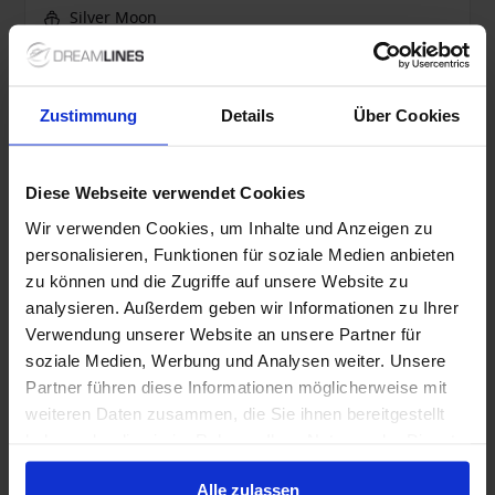
Silver Moon
Alles Inklusive
Wi-Fi
Trinkgelder
Bis zu 499 € Bordguthaben
Zustimmung
Details
Über Cookies
1 Mai 2027
26
Nächte
Keine alternativen
Diese Webseite verwendet Cookies
Suite
ab
Wir verwenden Cookies, um Inhalte und Anzeigen zu
12,000 €
p. P.
personalisieren, Funktionen für soziale Medien anbieten
Nur Kreuzfahrt
zu können und die Zugriffe auf unsere Website zu
analysieren. Außerdem geben wir Informationen zu Ihrer
Japan ab Tokio, Japan auf der Westerdam
Verwendung unserer Website an unsere Partner für
soziale Medien, Werbung und Analysen weiter. Unsere
Ab / An Tokio
Partner führen diese Informationen möglicherweise mit
Westerdam
weiteren Daten zusammen, die Sie ihnen bereitgestellt
haben oder die sie im Rahmen Ihrer Nutzung der Dienste
Vollpension
gesammelt haben.
Bis zu 149 € Bordguthaben
Alle zulassen