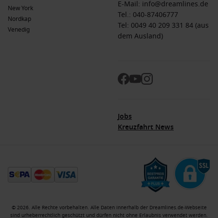
E-Mail:
info@dreamlines.de
New York
10 °C und 20 °C. Diese Zeit bietet angenehmes Wetter zum
Tel.:
040-87406777
Nordkap
Erkunden der Natur und der blühenden Landschaften.
Tel: 0049 40 209 331 84 (aus
Venedig
Sommer
(
Juni
,
Juli
,
August
)
: Temperaturen können bis zu
dem Ausland)
30 °C erreichen. Ideal für Outdoor-Aktivitäten,
Strandbesuche und die Erkundung der Natur.
Herbst
(
September
,
Oktober
,
November
)
: Temperaturen
bewegen sich zwischen 10 °C und 25 °C. Eine ruhige Zeit
zum Entspannen und Genießen der herbstlichen Farben in
der Umgebung.
Jobs
Winter
(
Dezember
,
Januar
,
Februar
)
: Winterliche
Kreuzfahrt News
Temperaturen liegen zwischen 0 °C und 10 °C. Diese Zeit
kann kühl sein, bietet jedoch die Möglichkeit, die
natürliche Schönheit in der Ruhe der Nebensaison zu
erleben.
Häufig gestellte Fragen zu Kagoshima, Japan
Was ist die typische Kostenstruktur einer Kreuzfahrt?
© 2026. Alle Rechte vorbehalten. Alle Daten innerhalb der Dreamlines.de-Webseite
sind urheberrechtlich geschützt und dürfen nicht ohne Erlaubnis verwendet werden.