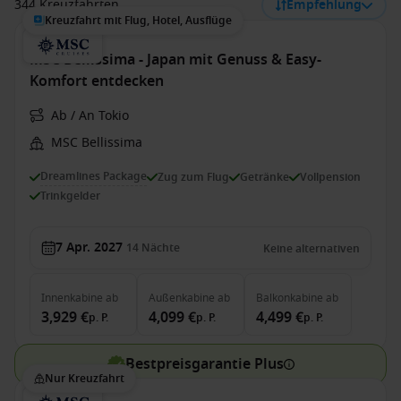
344 Kreuzfahrten
Empfehlung
Kreuzfahrt mit Flug, Hotel, Ausflüge
MSC Bellissima - Japan mit Genuss & Easy-
Komfort entdecken
Ab / An Tokio
MSC Bellissima
Dreamlines Package
Zug zum Flug
Getränke
Vollpension
Trinkgelder
7 Apr. 2027
14
Nächte
Keine alternativen
Innenkabine
ab
Außenkabine
ab
Balkonkabine
ab
3,929 €
4,099 €
4,499 €
p. P.
p. P.
p. P.
Bestpreisgarantie Plus
Nur Kreuzfahrt