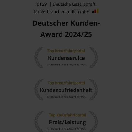
lebhaften Stanly Market.
Beliebte Regionen, die Kagoshima besuchen
Ostasien
: Diese Region ist bekannt für ihre kulturellen
Vielfalt und kulinarischen Höhepunkte. Eine Kreuzfahrt in
Ostasien bietet die Möglichkeit, viele interessante Länder
und Traditionen zu entdecken.
Japan
: Berühmt für seine einzigartige Mischung aus
Tradition und Moderne. Blattwerk und kulturelle Stätten
ziehen Reisende an, die sich in die japanische
Lebensweise vertiefen möchten.
China
: Ein riesiges Land mit einer reichen Geschichte und
beeindruckenden Sehenswürdigkeiten. Die Möglichkeit,
durch verschiedene Provinzen zu reisen, verspricht
vielfältige Abenteuer.
Südostasien
: Diese Region ist bekannt für ihre
traumhaften Strände, freundlichen Menschen und
vielseitige Küche. Kreuzfahrten in Südostasien sind eine
perfekte Möglichkeit, die kulturelle Vielfalt zu erleben.