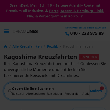
DreamDeal: Mein Schiff 6 – Seltene Atlantik-Route mit
Premium All Inclusive. ⚓
Porto, Azoren & Hamburg – inkl.
Flug & Vorprogramm in Porto. 🍷
Kontaktieren Sie einen Experten
040 - 228 975 89
/
Alle Kreuzfahrten
/
Pazifik
/
Kagoshima, Japan
Kagoshima Kreuzfahrten
Bis zu -36 %
Ihre Kagoshima Kreuzfahrt beginnt hier! Geniessen Sie
unvergessliche Momente und entdecken Sie
faszinierende Reiseziele mit Dreamlines.
Geben Sie Ihre Suche ein
1
Ändern
Reiseziel · Abreisedaten · Reisedauer · Reedereien · Abflug von