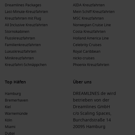
Schiffe, von denen 3 Kagoshima ansteuern:
Norwegian
Dreamlines Packages
AIDA Kreuzfahrten
Spirit
und
Norwegian Jade
. Diese Reederei ist bekannt für
Last-Minute-Kreuzfahrten
Mein Schiff Kreuzfahrten
Flexibilität und ein vielseitiges Unterhaltungsangebot,
Kreuzfahrten mit Flug
MSC Kreuzfahrten
häufig abfahrend von Tokio oder Yokohama.
All Inclusive Kreuzfahrten
Norwegian Cruise Line
Stornokabinen
Costa Kreuzfahrten
Royal Caribbean
: Royal Caribbean hat eine Flotte von 29
Flusskreuzfahrten
Holland America Line
Schiffen, von denen 2 Kagoshima besuchen:
Spectrum of
Familienkreuzfahrten
Celebrity Cruises
the Seas
und
Ovation of the Seas
. Diese Reederei ist
Luxuskreuzfahrten
Royal Caribbean
bekannt für ihre aufregenden Aktivitäten an Bord und ihre
Minikreuzfahrten
nicko cruises
familienfreundlichen Angebote, häufig abfahrend von
Kreuzfahrt-Schnäppchen
Phoenix Kreuzfahrten
Shanghai
oder Hongkong.
Costa Kreuzfahrten
: Costa hat eine Flotte von 9 Schiffen,
von denen 1 Kagoshima ansteuert:
Costa Serena
. Diese
Top Häfen
Über uns
Reederei bietet mediterrane Gastfreundschaft und
DREAMLINES.de wird
Hamburg
kulinarische Erlebnisse, häufig abfahrend von Hongkong
betrieben von der
Bremerhaven
oder
Singapur
.
Dreamlines GmbH
Kiel
c/o Scaling Spaces,
Warnemünde
Die Vorteile einer Kreuzfahrt nach Kagoshima,
Burchardstraße 14
Köln
Japan im Laufe des Jahres
20095 Hamburg
Miami
Dubai
Frühling
(
März
,
April
,
Mai
)
: Temperaturen liegen zwischen