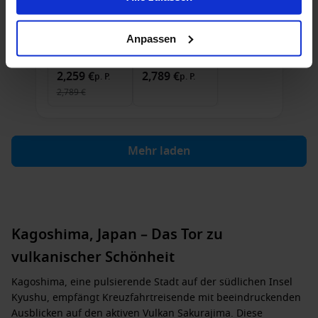
28 Feb. 2027
14
Nächte
Keine alternativen
Anpassen
Außenkabine
ab
Balkonkabine
ab
2,259 €
2,789 €
p. P.
p. P.
2,789 €
Mehr laden
Kagoshima, Japan – Das Tor zu
vulkanischer Schönheit
Kagoshima, eine pulsierende Stadt auf der südlichen Insel
Kyushu, empfängt Kreuzfahrtreisende mit beeindruckenden
Ausblicken auf den aktiven Vulkan Sakurajima. Diese