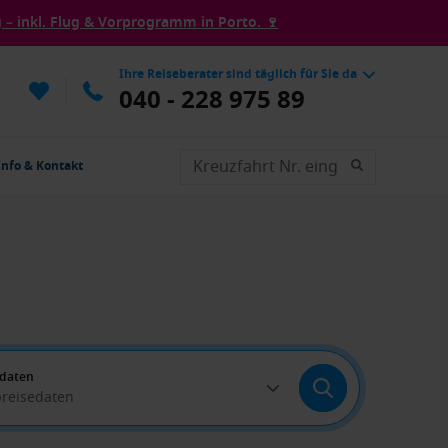
– inkl. Flug & Vorprogramm in Porto. 🍷
Ihre Reiseberater sind täglich für Sie da
040 - 228 975 89
Info & Kontakt
edaten
breisedaten