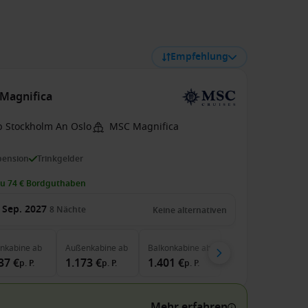
Empfehlung
Magnifica
b Stockholm An Oslo
MSC Magnifica
pension
Trinkgelder
zu 74 € Bordguthaben
 Sep. 2027
8
Nächte
Keine alternativen
enkabine
ab
Außenkabine
ab
Balkonkabine
ab
37 €
1.173 €
1.401 €
p. P.
p. P.
p. P.
Mehr erfahren