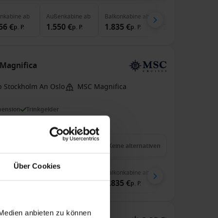
enkabine
ab
Außenkabine
ab
Balkonkabine
ab
MSC Yacht Club
ab
56 €
1.550 €
1.835 €
3.873 €
p. P.
p. P.
p. P.
p. P.
Magnifica
b Stockholm An Oslo
MSC Magnifica
pension
Trinkgelder
zu 99 € Bordguthaben
9 Juli 2027
8
Nächte
Keine alternativen
Über Cookies
enkabine
ab
Außenkabine
ab
Balkonkabine
ab
56 €
1.550 €
1.835 €
p. P.
p. P.
p. P.
 Medien anbieten zu können