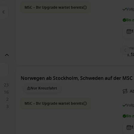
MSC – Ihr Upgrade wartet bereits
Voll
€
Bis 
1
Inn
1.1
Norwegen ab Stockholm, Schweden auf der MSC 
23
Nur Kreuzfahrt
A
16
2
MSC – Ihr Upgrade wartet bereits
Voll
3
Bis 
1