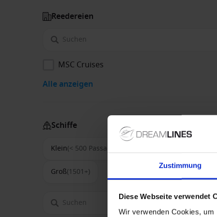
Reedereien
MSC Cruises
Alle anzeigen
Schiffe
Klein
(< 500 Passagiere)
Mittel
(500-1500)
Zustimmung
Groß
(1501+)
Diese Webseite verwendet 
Wir verwenden Cookies, um I