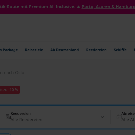
ntik-Route mit Premium All Inclusive. ⚓
Porto, Azoren & Hamburg 
s Package
Reiseziele
Ab Deutschland
Reedereien
Schiffe
n nach Oslo
is zu -10 %
Reedereien
Abreis
Alle Reedereien
Alle A