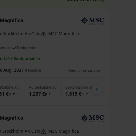
Magnifica
b Stockholm An Oslo
MSC Magnifica
pension
Trinkgelder
zu 149 € Bordguthaben
6 Aug. 2027
8
Nächte
Keine alternativen
enkabine
ab
Außenkabine
ab
Balkonkabine
ab
MSC Yacht Club
ab
51 €
1.287 €
1.515 €
3.645 €
p. P.
p. P.
p. P.
p. P.
Magnifica
b Stockholm An Oslo
MSC Magnifica