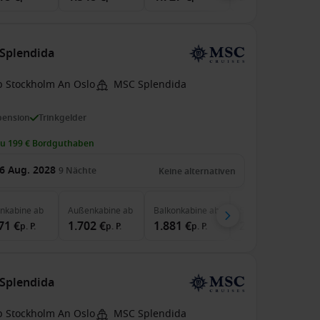
Splendida
b Stockholm An Oslo
MSC Splendida
pension
Trinkgelder
zu 199 € Bordguthaben
6 Aug. 2028
9
Nächte
Keine alternativen
enkabine
ab
Außenkabine
ab
Balkonkabine
ab
Suite
ab
71 €
1.702 €
1.881 €
2.943 €
p. P.
p. P.
p. P.
p. P.
Splendida
b Stockholm An Oslo
MSC Splendida