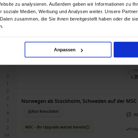
Norwegen ab Stockholm, Schweden auf der MSC 
Website zu analysieren. Außerdem geben wir Informationen zu I
7
r soziale Medien, Werbung und Analysen weiter. Unsere Partner
Nur Kreuzfahrt
A
 Daten zusammen, die Sie ihnen bereitgestellt haben oder die s
n.
MSC – Ihr Upgrade wartet bereits
Voll
Bis 
Anpassen
1
Inn
2
1.3
1
2
2
Norwegen ab Stockholm, Schweden auf der MSC 
1
Nur Kreuzfahrt
4
A
2
MSC – Ihr Upgrade wartet bereits
2
Voll
14