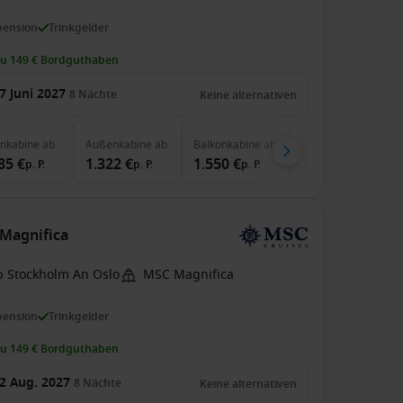
pension
Trinkgelder
zu 149 € Bordguthaben
7 Juni 2027
8
Nächte
Keine alternativen
enkabine
ab
Außenkabine
ab
Balkonkabine
ab
MSC Yacht Club
ab
85 €
1.322 €
1.550 €
3.634 €
p. P.
p. P.
p. P.
p. P.
Magnifica
b Stockholm An Oslo
MSC Magnifica
pension
Trinkgelder
zu 149 € Bordguthaben
2 Aug. 2027
8
Nächte
Keine alternativen