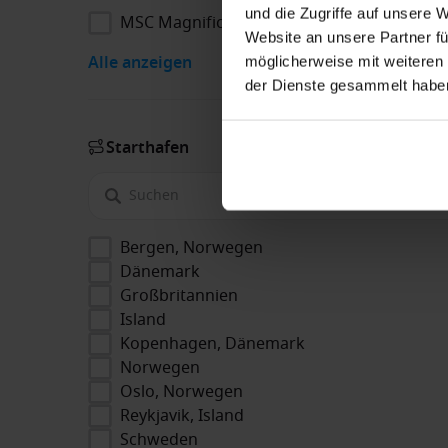
und die Zugriffe auf unsere 
MSC Magnifica
Website an unsere Partner fü
Alle anzeigen
möglicherweise mit weiteren
der Dienste gesammelt habe
Starthafen
Bergen, Norwegen
Dänemark
Großbritannien
Island
Kopenhagen, Dänemark
Norwegen
Oslo, Norwegen
Reykjavik, Island
Schweden