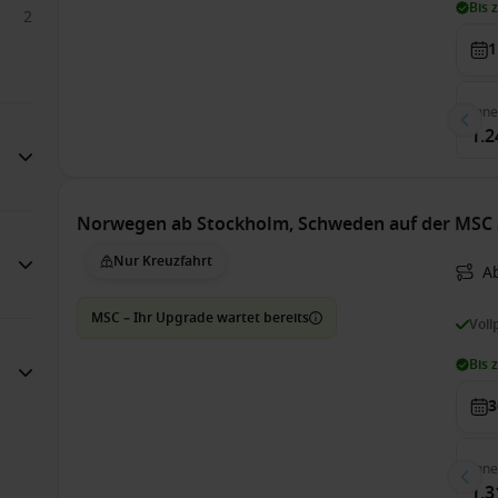
Bis 
2
1
Inn
1.2
Norwegen ab Stockholm, Schweden auf der MSC 
Nur Kreuzfahrt
A
MSC – Ihr Upgrade wartet bereits
Voll
Bis 
3
Inn
1.3