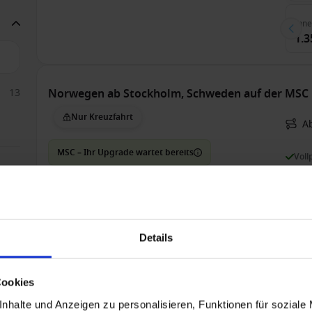
Inn
1.3
13
Norwegen ab Stockholm, Schweden auf der MSC 
Nur Kreuzfahrt
A
MSC – Ihr Upgrade wartet bereits
Voll
Bis 
2
Details
Inn
1.3
Cookies
nhalte und Anzeigen zu personalisieren, Funktionen für soziale