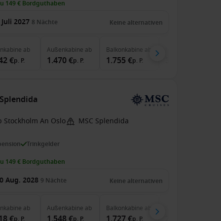
zu 149 € Bordguthaben
 Juli 2027
8
Nächte
Keine alternativen
enkabine
ab
Außenkabine
ab
Balkonkabine
ab
MSC Yacht Club
ab
42 €
1.470 €
1.755 €
3.770 €
p. P.
p. P.
p. P.
p. P.
Splendida
b Stockholm An Oslo
MSC Splendida
pension
Trinkgelder
zu 149 € Bordguthaben
0 Aug. 2028
9
Nächte
Keine alternativen
enkabine
ab
Außenkabine
ab
Balkonkabine
ab
Suite
ab
18 €
1.548 €
1.727 €
2.790 €
p. P.
p. P.
p. P.
p. P.