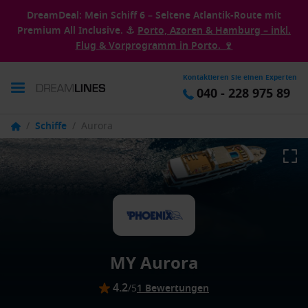
DreamDeal: Mein Schiff 6 – Seltene Atlantik-Route mit
Premium All Inclusive. ⚓
Porto, Azoren & Hamburg – inkl.
Flug & Vorprogramm in Porto. 🍷
Kontaktieren Sie einen Experten
040 - 228 975 89
/
Schiffe
/
Aurora
MY Aurora
4.2
/5
1 Bewertungen