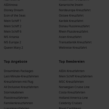
AIDAnova
Kanarische Inseln
Disney Dream
Nordeuropa Kreuzfahrt
Icon of the Seas
Ostsee Kreuzfahrt
Mein Schiff 1
Karibik Kreuzfahrt
Mein Schiff 2
Donau Flusskreuzfahrt
Mein Schiff 6
Rhein Flusskreuzfahrt
MS Artania
Asien Kreuzfahrt
MS Europa 2
Transatlantik Kreuzfahrt
Queen Mary 2
Weltreise Kreuzfahrt
Top Angebote
Top Reedereien
Dreamlines Packages
AIDA Kreuzfahrten
Last-Minute-Kreuzfahrten
Mein Schiff Kreuzfahrten
Kreuzfahrten mit Flug
MSC Kreuzfahrten
All Inclusive Kreuzfahrten
Norwegian Cruise Line
Stornokabinen
Costa Kreuzfahrten
Flusskreuzfahrten
Holland America Line
Familienkreuzfahrten
Celebrity Cruises
Luxuskreuzfahrten
Royal Caribbean