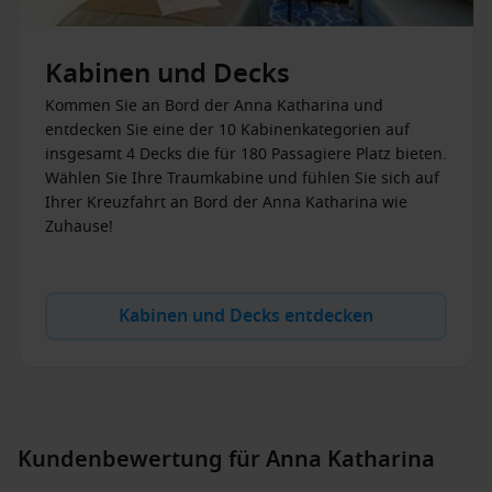
Außenkabinen mit Panoramablick, Junior-Suiten und
großzügigen Suiten, die teilweise über private Balkone
verfügen. Jede Kabine ist ausgestattet mit moderner Technik,
Kabinen und Decks
wie TV, Minibar und eigenem Bad, sodass Sie während Ihrer
Kommen Sie an Bord der Anna Katharina und
Reise nicht auf Komfort verzichten müssen.
entdecken Sie eine der 10 Kabinenkategorien auf
insgesamt 4 Decks die für 180 Passagiere Platz bieten.
Lassen Sie sich am besten direkt persönlich von unseren
Wählen Sie Ihre Traumkabine und fühlen Sie sich auf
Experten
beraten!
Ihrer Kreuzfahrt an Bord der Anna Katharina wie
Zuhause!
Kulinarik an Bord
Das kulinarische Angebot der
Anna Katharina
steht für
Vielfalt und Genuss. Bei den
Anna Katharina Speisen
wird
Kabinen und Decks entdecken
großer Wert auf Frische, Qualität und regionale Spezialitäten
gelegt. Ob ein
reichhaltiges Frühstück
, ein leichtes
Mittagessen oder ein festliches Abendmenü – die Küche des
Schiffes verwöhnt die Gäste täglich mit neuen
Geschmackserlebnissen. Auch
spezielle Ernährungswünsche
werden nach Absprache berücksichtigt.
Kundenbewertung für Anna Katharina