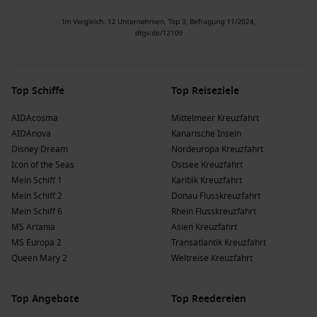
Top Schiffe
Top Reiseziele
AIDAcosma
Mittelmeer Kreuzfahrt
AIDAnova
Kanarische Inseln
Disney Dream
Nordeuropa Kreuzfahrt
Icon of the Seas
Ostsee Kreuzfahrt
Mein Schiff 1
Karibik Kreuzfahrt
Mein Schiff 2
Donau Flusskreuzfahrt
Mein Schiff 6
Rhein Flusskreuzfahrt
MS Artania
Asien Kreuzfahrt
MS Europa 2
Transatlantik Kreuzfahrt
Queen Mary 2
Weltreise Kreuzfahrt
Top Angebote
Top Reedereien