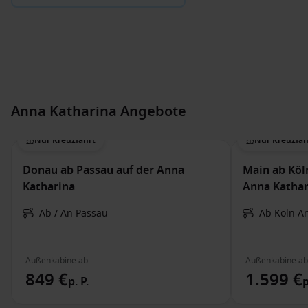
Anna Katharina Angebote
Nur Kreuzfahrt
Nur Kreuzfah
Donau ab Passau auf der Anna
Main ab Köl
Katharina
Anna Kathar
Ab / An Passau
Ab Köln A
Außenkabine ab
Außenkabine ab
849 €
1.599 €
p. P.
p