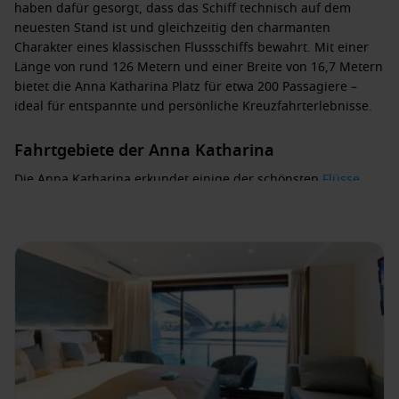
haben dafür gesorgt, dass das Schiff technisch auf dem
neuesten Stand ist und gleichzeitig den charmanten
Charakter eines klassischen Flussschiffs bewahrt. Mit einer
Länge von rund 126 Metern und einer Breite von 16,7 Metern
bietet die
Anna Katharina
Platz für etwa 200 Passagiere –
ideal für entspannte und persönliche Kreuzfahrterlebnisse.
Fahrtgebiete der Anna Katharina
Die
Anna Katharina
erkundet einige der schönsten
Flüsse
Europas
. Von der romantischen
Donau
über den
Rhein
bis
hin zur
Elbe
– jede Route eröffnet faszinierende Ausblicke auf
historische Städte, malerische Landschaften und kulturelle
Highlights. Besonders beliebt sind die Themenkreuzfahrten,
die das Schiff anbietet, von kulinarischen Reisen bis hin zu
Musik- und Kulturprogrammen.
Kabinen auf der Anna Katharina
Die
Anna Katharina Kabinen
sind komfortabel, hell und
geschmackvoll eingerichtet. Gäste haben die Wahl zwischen