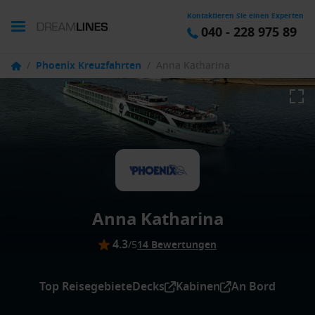
Kontaktieren Sie einen Experten
040 - 228 975 89
/
Phoenix Kreuzfahrten
/
Anna Katharina
Anna Katharina
4.3
/5
14 Bewertungen
Top Reisegebiete
Decks
Kabinen
An Bord