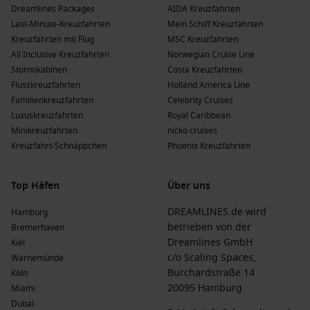
Dreamlines Packages
AIDA Kreuzfahrten
Last-Minute-Kreuzfahrten
Mein Schiff Kreuzfahrten
Kreuzfahrten mit Flug
MSC Kreuzfahrten
All Inclusive Kreuzfahrten
Norwegian Cruise Line
Stornokabinen
Costa Kreuzfahrten
Flusskreuzfahrten
Holland America Line
Familienkreuzfahrten
Celebrity Cruises
Luxuskreuzfahrten
Royal Caribbean
Minikreuzfahrten
nicko cruises
Kreuzfahrt-Schnäppchen
Phoenix Kreuzfahrten
Top Häfen
Über uns
DREAMLINES.de wird
Hamburg
betrieben von der
Bremerhaven
Dreamlines GmbH
Kiel
c/o Scaling Spaces,
Warnemünde
Burchardstraße 14
Köln
20095 Hamburg
Miami
Dubai