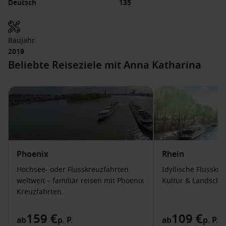
Deutsch
135
Baujahr
2019
Beliebte Reiseziele mit Anna Katharina
Phoenix
Rhein
Hochsee- oder Flusskreuzfahrten
Idyllische Flusskr
weltweit – familiär reisen mit Phoenix
Kultur & Landschaf
Kreuzfahrten.
159 €
109 €
ab
p. P.
ab
p. P.