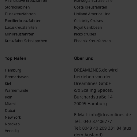
All Inclusive Kreuzfahrten
Norwegian Cruise Line
21 Schiffen, von denen 1, die
Norwegian Sky
, nach
Stornokabinen
Costa Kreuzfahrten
Scarborough fährt. Abfahrten sind meist von
Punta Cana
.
Flusskreuzfahrten
Holland America Line
Azamara
Cruises
: Diese Reederei hat 4 Schiffe, von denen
Familienkreuzfahrten
Celebrity Cruises
1, die
Azamara Quest
, nach Scarborough fährt. Abfahrten
Luxuskreuzfahrten
Royal Caribbean
erfolgen häufig von
San Juan
oder Bridgetown.
Minikreuzfahrten
nicko cruises
Kreuzfahrt-Schnäppchen
Phoenix Kreuzfahrten
Vorteile eines Besuchs von Scarborough,
Trinidad und Tobago zu verschiedenen
Top Häfen
Über uns
Jahreszeiten
DREAMLINES.de wird
Hamburg
Frühling
(
März
,
April
,
Mai
)
: Temperaturen von 24 °C bis 30
betrieben von der
Bremerhaven
°C; eine ideale Zeit zum Erkunden der Strände und der
Dreamlines GmbH
Kiel
lokalen Märkte.
c/o Scaling Spaces,
Warnemünde
Sommer
(
Juni
,
Juli
,
August
)
: Warme Temperaturen
Burchardstraße 14
Köln
zwischen 25 °C und 32 °C; perfekt für Wassersport und
20095 Hamburg
Miami
Stadtbesichtigungen, wobei es in dieser Zeit auch einige
Dubai
E-Mail:
info@dreamlines.de
Regenschauer geben kann.
New York
Tel.:
040-87406777
Nordkap
Herbst
(
September
,
Oktober
,
November
)
: Angenehme
Tel: 0049 40 209 331 84 (aus
Venedig
Temperaturen von 24 °C bis 30 °C; die perfekte Zeit, um
dem Ausland)