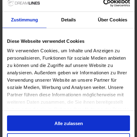
Azamara Quest
Alles Inklusive
Trinkgelder
Zustimmung
Details
Über Cookies
Bis zu 1999 € Bordguthaben
Diese Webseite verwendet Cookies
24 Jan. 2028
58
Nächte
Keine alternativen
Wir verwenden Cookies, um Inhalte und Anzeigen zu
personalisieren, Funktionen für soziale Medien anbieten
Außenkabine
ab
Balkonkabine
ab
Suite
ab
19,739 €
23,939 €
40,029 €
zu können und die Zugriffe auf unsere Website zu
p. P.
p. P.
p. P.
analysieren. Außerdem geben wir Informationen zu Ihrer
Nur Kreuzfahrt
Verwendung unserer Website an unsere Partner für
soziale Medien, Werbung und Analysen weiter. Unsere
Südamerika ab Miami auf der Azamara Quest
Partner führen diese Informationen möglicherweise mit
Ab Miami, Florida, USA An Bridgetown, Barbados
weiteren Daten zusammen, die Sie ihnen bereitgestellt
haben oder die sie im Rahmen Ihrer Nutzung der Dienste
Azamara Quest
gesammelt haben.
Alles Inklusive
Trinkgelder
Alle zulassen
Bis zu 1999 € Bordguthaben