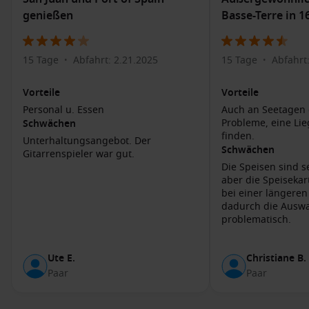
genießen
Basse-Terre in 1
Städtische Erkundungen: Spazieren Sie durch den
lebhaften Scarborough Market, wo frische Lebensmittel
und handgefertigte Souvenirs angeboten werden.
15 Tage
Abfahrt: 2.21.2025
15 Tage
Abfahrt
Probieren Sie lokale Delikatessen wie Roti oder Bake and
•
•
Shark.
Vorteile
Vorteile
Kulturelle Erlebnisse: Besuchen Sie das Tobago Museum,
Personal u. Essen
Auch an Seetagen 
um mehr über die Geschichte und Kultur der Insel zu
Probleme, eine Lie
Schwächen
erfahren, oder nehmen Sie an einem lokalen Fest teil,
finden.
Unterhaltungsangebot. Der
wenn Sie in der Stadt sind.
Schwächen
Gitarrenspieler war gut.
Bootstouren: Nehmen Sie an einer Bootstour zu den
Die Speisen sind s
umliegenden unbewohnten Inseln teil, um die unberührte
aber die Speisekar
Natur und die lokale Fauna hautnah zu erleben.
bei einer längeren
dadurch die Auswa
problematisch.
Benachbarte Häfen
Wenn Ihre Kreuzfahrt nach Scarborough führt, könnten auch
Ute E.
Christiane B.
die folgenden benachbarten Häfen äußerst reizvoll sein:
Paar
Paar
Bridgetown
,
Barbados
: Diese lebhafte Stadt ist bekannt