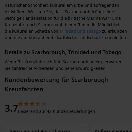
natürlicher Schönheit, kulturellem Erbe und aufregenden
Aktivitäten. Wussten Sie, dass Scarborough früher eine
wichtige Handelsstation für die britische Marine war? Eine
Kreuzfahrt nach Scarborough bietet Ihnen die Möglichkeit,
die kulturellen Schätze von
Trinidad und Tobago
zu erkunden
und die atemberaubende karibische Landschaft zu genießen.
Details zu Scarborough, Trinidad und Tobago
Wenn Ihr Kreuzfahrtschiff in Scarborough anlegt, erwarten
Sie zahlreiche Aktivitäten und Sehenswürdigkeiten:
Kundenbewertung für Scarborough
Besuch des Fort King George: Erkunden Sie die gut
Kreuzfahrten
erhaltenen Ruinen dieses historischen Forts, das aus dem
18. Jahrhundert stammt und einen atemberaubenden Blick
auf die Bucht bietet.
3.7
Schwimmen und Schnorcheln: Entspannen Sie an den
Basierend auf 42 Kundenbewertungen
wunderschönen Stränden und genießen Sie das
Schnorcheln im klaren Wasser, um die farbenfrohe
Unterwasserwelt zu entdecken.
San Juan und Port of Spain
Außergewöhnlic