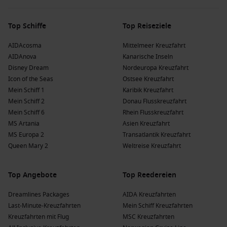
Brasilien
: Ein riesiges Land mit lebendiger Kultur, schönen
Stränden und einer Vielzahl von Möglichkeiten für Natur-
Top Schiffe
Top Reiseziele
und Stadterlebnisse.
AIDAcosma
Mittelmeer Kreuzfahrt
Kreuzfahrtlinien nach Scarborough, Trinidad
AIDAnova
Kanarische Inseln
und Tobago
Disney Dream
Nordeuropa Kreuzfahrt
Icon of the Seas
Ostsee Kreuzfahrt
Costa Kreuzfahrten
: Diese Reederei hat eine Flotte von 9
Mein Schiff 1
Karibik Kreuzfahrt
Schiffen, von denen 2,
Costa Fortuna
und
Costa Fascinosa
,
Mein Schiff 2
Donau Flusskreuzfahrt
nach Scarborough fahren. Abfahrten erfolgen in der Regel
Mein Schiff 6
Rhein Flusskreuzfahrt
von
Pointe-à-Pitre
oder
Martinique
.
MS Artania
Asien Kreuzfahrt
Phoenix Kreuzfahrten
: Mit einer Flotte von 32 Schiffen gibt
MS Europa 2
Transatlantik Kreuzfahrt
es 2,
Artania
und
Amera
, die nach Scarborough fahren.
Queen Mary 2
Weltreise Kreuzfahrt
Abfahrten erfolgen häufig von
Bremerhaven
,
Savona
oder
Bridgetown.
Top Angebote
Top Reedereien
P&O Cruises
: Diese Reederei hat 7 Schiffe, von denen 2,
Britannia
und
Aurora
, nach Scarborough fahren. Typische
Dreamlines Packages
AIDA Kreuzfahrten
Abfahrtsorte sind Bridgetown oder
Southampton
.
Last-Minute-Kreuzfahrten
Mein Schiff Kreuzfahrten
Kreuzfahrten mit Flug
MSC Kreuzfahrten
Norwegian Cruise Line
: Diese Reederei hat eine Flotte von