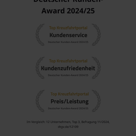
Beliebte Regionen, die Kreuzfahrten nach
Scarborough besuchen
Eine Kreuzfahrt nach Scarborough führt häufig durch
verschiedene faszinierende Regionen:
Karibik
: Diese tropische Region ist bekannt für ihre
spektakulären Strände, lebendige Kultur und köstliche
Küche, ideal für Reisende, die das Paradies suchen.
Südliche Karibik
: Eine Region voller unberührter Inseln,
die authentische Erfahrungen und atemberaubende
Landschaften bietet, einschließlich vieler
Wassersportmöglichkeiten.
Östliche Karibik
: Diese Region bietet eine Mischung aus
Kultur, Geschichte und Abenteuer mit verschiedenen
Zielen, die reich an Geschichte sind.
Südamerika
: Spannende Nationen mit vielfältigen
Kulturen und Landschaften, die von den Anden bis zu
tropischen Regenwäldern reichen.