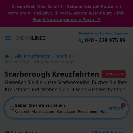
DreamDeal: Mein Schiff 6 – Seltene Atlantik-Route mit
Premium All Inclusive. ⚓
Porto, Azoren & Hamburg – inkl.
Flug & Vorprogramm in Porto. 🍷
Kontaktieren Sie einen Experten
040 - 228 975 89
/
Alle Kreuzfahrten
/
Karibik
/
Scarborough, Trinidad und Tobago
Scarborough Kreuzfahrten
Bis zu -28 %
Genießen Sie die Küste Scarboroughs! Buchen Sie Ihre
Kreuzfahrt und erleben Sie britische Küstenschönheit.
Geben Sie Ihre Suche ein
1
Ändern
Reiseziel · Abreisedaten · Reisedauer · Reedereien · Abflug von
65 Kreuzfahrten
Empfehlung