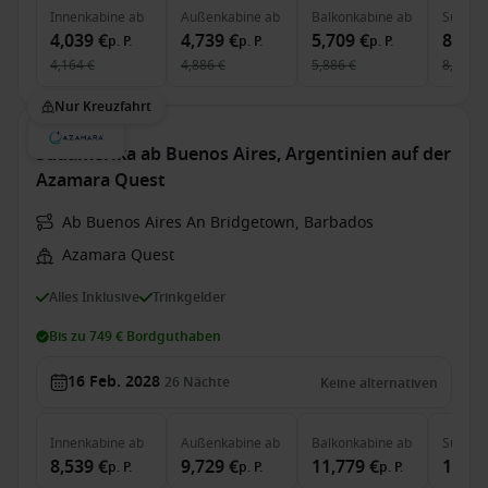
Innenkabine
ab
Außenkabine
ab
Balkonkabine
ab
Suite
a
4,039 €
4,739 €
5,709 €
8,369
p. P.
p. P.
p. P.
4,164 €
4,886 €
5,886 €
8,628 €
Nur Kreuzfahrt
Südamerika ab Buenos Aires, Argentinien auf der
Azamara Quest
Ab Buenos Aires An Bridgetown, Barbados
Azamara Quest
Alles Inklusive
Trinkgelder
Bis zu 749 € Bordguthaben
16 Feb. 2028
26
Nächte
Keine alternativen
Innenkabine
ab
Außenkabine
ab
Balkonkabine
ab
Suite
a
8,539 €
9,729 €
11,779 €
17,17
p. P.
p. P.
p. P.