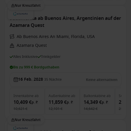
Nur Kreuzfahrt
Südamerika ab Buenos Aires, Argentinien auf der
Azamara Quest
Ab Buenos Aires An Miami, Florida, USA
Azamara Quest
Alles Inklusive
Trinkgelder
Bis zu 999 € Bordguthaben
16 Feb. 2028
35
Nächte
Keine alternativen
Innenkabine
ab
Außenkabine
ab
Balkonkabine
ab
Suite
a
10,409 €
11,859 €
14,349 €
20,76
p. P.
p. P.
p. P.
10,621 €
12,101 €
14,642 €
21,193 
Nur Kreuzfahrt