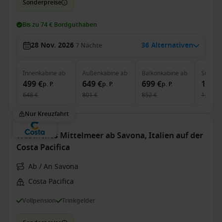
Sonderpreise
Bis zu 74 € Bordguthaben
28 Nov. 2026
36 Alternativen
7
Nächte
Innenkabine
ab
Außenkabine
ab
Balkonkabine
ab
Suite
a
499 €
649 €
699 €
1.649
p. P.
p. P.
p. P.
648 €
801 €
852 €
1.853 €
Nur Kreuzfahrt
Westliches Mittelmeer ab Savona, Italien auf der
Costa Pacifica
Ab / An Savona
Costa Pacifica
Vollpension
Trinkgelder