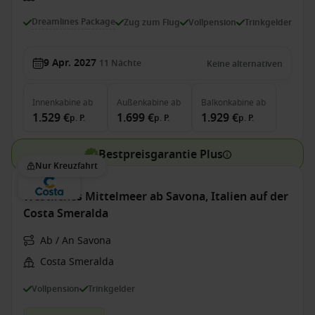
Dreamlines Package
Zug zum Flug
Vollpension
Trinkgelder
9 Apr. 2027
11
Nächte
Keine alternativen
Innenkabine
ab
Außenkabine
ab
Balkonkabine
ab
1.529 €
1.699 €
1.929 €
p. P.
p. P.
p. P.
Bestpreisgarantie Plus
Nur Kreuzfahrt
Westliches Mittelmeer ab Savona, Italien auf der
Costa Smeralda
Ab / An Savona
Costa Smeralda
Vollpension
Trinkgelder