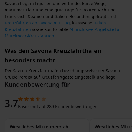
Savona
liegt in Ligurien und verbindet kurze Wege,
maritimes Flair und eine gute Lage für Routen Richtung
Frankreich, Spanien und Italien. Besonders gefragt sind
Kreuzfahrten ab Savona mit Flug
, klassische
Italien
Kreuzfahrten
sowie komfortable
All-inclusive-Angebote für
Mittelmeer-Kreuzfahrten
.
Was den Savona Kreuzfahrthafen
besonders macht
Der
Savona Kreuzfahrthafen
beziehungsweise der
Savona
Cruise Port
ist auf Kreuzfahrtgäste eingestellt und liegt
Kundenbewertung für
günstig zur Stadt. Das
Cruise Terminal Savona
ist ein
praktischer Ausgangspunkt, wenn Sie Ihre Reise entspannt
beginnen oder vor der Einschiffung noch Zeit in der Stadt
3.7
verbringen möchten. Auch als
Hafen Savona
,
Savona Port
Basierend auf 289 Kundenbewertungen
oder
Savona Cruise Terminal
wird der Hafen häufig gesucht.
•
Stadtnah:
Zwischen Terminal und Zentrum sind die Wege meist
Westliches Mittelmeer ab
Westliches Mitt
angenehm kurz.