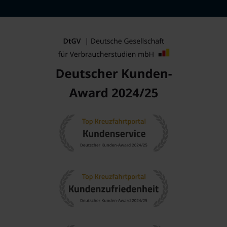
auf die Gastronomie
Schiff meiden. We
Einstieg in klassische Mittelmeerreisen ebenso wie in
auf Unterhaltung 
längere, vielseitige Routen.
setzt ist hier genau
Welche Reedereien Savona häufig nutzen
Je nach Saison und Fahrplan wird der Hafen von
verschiedenen Reedereien genutzt. Häufig mit Savona
verbunden sind zum Beispiel
Costa Kreuzfahrten
,
TUI Cruises
– Mein Schiff
,
Phoenix Kreuzfahrten
oder
Oceania Cruises
.
Welche Schiffe Savona konkret anlaufen, kann sich je nach
Saison, Route und Einsatzplan ändern.
Wann sich eine Kreuzfahrt ab Savona
besonders anbietet
Grundsätzlich ist der
Savona Hafen
über weite Teile des
Jahres ein interessanter Ausgangspunkt. Im Frühling wirken
Küste und Städte angenehm ruhig, im Sommer stehen
Badeziele und lebendige Hafenstopps im Mittelpunkt.
Herbstreisen sind oft für milde Temperaturen beliebt,