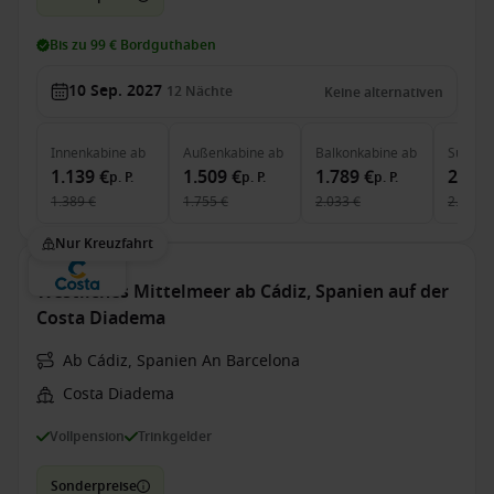
Bis zu 99 € Bordguthaben
10 Sep. 2027
12
Nächte
Keine alternativen
Innenkabine
ab
Außenkabine
ab
Balkonkabine
ab
Suite
a
1.139 €
1.509 €
1.789 €
2.059
p. P.
p. P.
p. P.
1.389 €
1.755 €
2.033 €
2.340 €
Nur Kreuzfahrt
Westliches Mittelmeer ab Cádiz, Spanien auf der
Costa Diadema
Ab Cádiz, Spanien An Barcelona
Costa Diadema
Vollpension
Trinkgelder
Sonderpreise