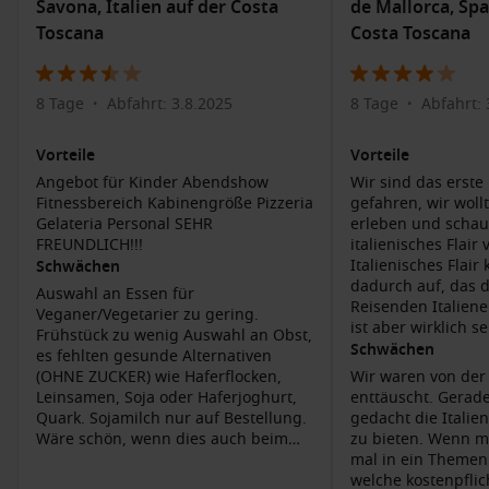
•
Gut planbar:
Der Hafen eignet sich sowohl für die direkte Einschiffung
Savona, Italien auf der Costa
de Mallorca, Spa
als auch für einen kurzen Aufenthalt vor oder nach der Reise.
Toscana
Costa Toscana
•
Typisch Ligurien:
Küste, Altstadt und Promenade liegen nah
beieinander und machen
Savona, Italien
auch für einen
kompakten Landgang interessant.
8 Tage
Abfahrt: 3.8.2025
8 Tage
Abfahrt: 
•
•
Savona entdecken vor oder nach der
Vorteile
Vorteile
Kreuzfahrt
Angebot für Kinder Abendshow
Wir sind das erste
Fitnessbereich Kabinengröße Pizzeria
gefahren, wir woll
Savona
ist mehr als nur ein Ein- und Ausschiffungshafen. Die
Gelateria Personal SEHR
erleben und schau
Stadt verbindet historische Bauten, mediterrane
FREUNDLICH!!!
italienisches Flair 
Italienisches Flai
Gelassenheit und eine Lage an der italienischen Riviera. Wer
Schwächen
dadurch auf, das d
etwas Zeit mitbringt, kann den Aufenthalt angenehm mit
Auswahl an Essen für
Reisenden Italiener
Kultur, Spaziergängen und ligurischer Küche verbinden.
Veganer/Vegetarier zu gering.
ist aber wirklich 
Frühstück zu wenig Auswahl an Obst,
gerade wenn man m
Schwächen
es fehlten gesunde Alternativen
•
Altstadt:
Kleine Gassen, Plätze und historische Gebäude laden zum
empfehlenswert. D
(OHNE ZUCKER) wie Haferflocken,
Wir waren von der
entspannten Rundgang ein.
großzügig gestalte
Leinsamen, Soja oder Haferjoghurt,
enttäuscht. Gerade
•
Kathedrale und religiöses Erbe:
Savona ist für seine sakralen
der großen Anzahl
Quark. Sojamilch nur auf Bestellung.
gedacht die Italie
Bauwerke und sein gewachsenes historisches Zentrum bekannt.
einen Platz. Auch 
•
Priamar-Festung:
Das Wahrzeichen der Stadt bietet spannende
Wäre schön, wenn dies auch beim
zu bieten. Wenn m
und der Pool bieten
Geschichte und schöne Ausblicke auf Meer und Stadt.
Buffett steht. Tee am Abend fehlt.
mal in ein Themen
Platz. Die Shows s
•
Strand und Promenade:
Für einen kurzen Aufenthalt passen
Sportkurse kostenpflichtig ist nicht
welche kostenpflic