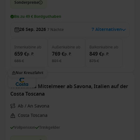
Sonderpreise
Bis zu 49 € Bordguthaben
26 Sep. 2026
7 Alternativen
7
Nächte
Innenkabine
ab
Außenkabine
ab
Balkonkabine
ab
659 €
769 €
849 €
p. P.
p. P.
p. P.
686 €
801 €
875 €
Nur Kreuzfahrt
Westliches Mittelmeer ab Savona, Italien auf der
Costa Toscana
Ab / An Savona
Costa Toscana
Vollpension
Trinkgelder