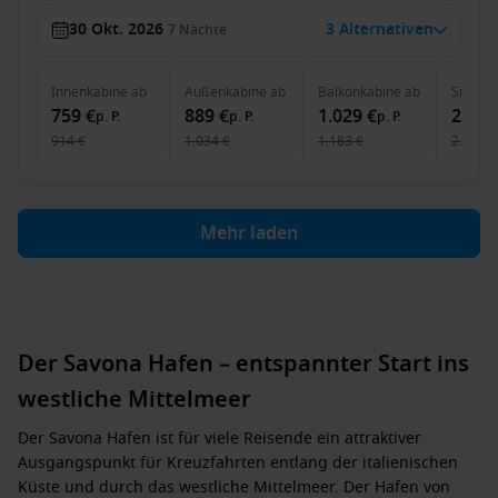
30 Okt. 2026
3 Alternativen
7
Nächte
Innenkabine
ab
Außenkabine
ab
Balkonkabine
ab
Suite
a
759 €
889 €
1.029 €
2.219
p. P.
p. P.
p. P.
914 €
1.034 €
1.183 €
2.361 €
Mehr laden
Der Savona Hafen – entspannter Start ins
westliche Mittelmeer
Der
Savona Hafen
ist für viele Reisende ein attraktiver
Ausgangspunkt für Kreuzfahrten entlang der italienischen
Küste und durch das westliche Mittelmeer. Der
Hafen von