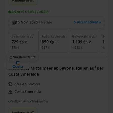
Sonderpreise
Bis zu 49 € Bordguthaben
15 Nov. 2026
5 Alternativen
7
Nächte
Innenkabine
ab
Außenkabine
ab
Balkonkabine
ab
Suite
a
729 €
859 €
1.109 €
1.279
p. P.
p. P.
p. P.
858 €
987 €
1.232 €
1.421 €
Nur Kreuzfahrt
Westliches Mittelmeer ab Savona, Italien auf der
Costa Smeralda
Ab / An Savona
Costa Smeralda
Vollpension
Trinkgelder
Sonderpreise