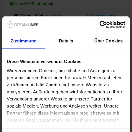
Bis zu 99 € Bordguthaben
27 Sep. 2026
1 Alternativen
11
Nächte
Innenkabine
ab
Außenkabine
ab
Balkonkabine
ab
Suite
a
713 €
909 €
1.529 €
2.219
p. P.
p. P.
p. P.
Zustimmung
Details
Über Cookies
Nur Kreuzfahrt
Diese Webseite verwendet Cookies
Westliches Mittelmeer ab Savona, Italien auf der
Costa Toscana
Wir verwenden Cookies, um Inhalte und Anzeigen zu
personalisieren, Funktionen für soziale Medien anbieten
Ab / An Savona
zu können und die Zugriffe auf unsere Website zu
Costa Toscana
analysieren. Außerdem geben wir Informationen zu Ihrer
Verwendung unserer Website an unsere Partner für
Vollpension
Trinkgelder
soziale Medien, Werbung und Analysen weiter. Unsere
Partner führen diese Informationen möglicherweise mit
Sonderpreise
weiteren Daten zusammen, die Sie ihnen bereitgestellt
haben oder die sie im Rahmen Ihrer Nutzung der Dienste
Bis zu 99 € Bordguthaben