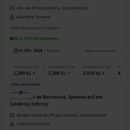
Ab / An Piräus (Athen), Griechenland
Azamara Onward
Alles Inklusive
Trinkgelder
Bis zu 199 € Bordguthaben
14 Okt. 2028
7
Nächte
Keine alternativen
Innenkabine
ab
Außenkabine
ab
Balkonkabine
ab
Suite
a
2,209 €
2,389 €
2,919 €
4,079
p. P.
p. P.
p. P.
Nur Kreuzfahrt
Mittelmeer ab Barcelona, Spanien auf der
Celebrity Infinity
Ab Barcelona An Piräus (Athen), Griechenland
Celebrity Infinity