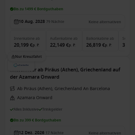
Bis zu 1499 € Bordguthaben
10 Aug. 2028
79
Nächte
Keine alternativen
Innenkabine
ab
Außenkabine
ab
Balkonkabine
ab
Suite
a
20,199 €
22,149 €
26,819 €
39,64
p. P.
p. P.
p. P.
Nur Kreuzfahrt
Mittelmeer ab Piräus (Athen), Griechenland auf
der Azamara Onward
Ab Piräus (Athen), Griechenland An Barcelona
Azamara Onward
Alles Inklusive
Trinkgelder
Bis zu 399 € Bordguthaben
12 Dez. 2026
17
Nächte
Keine alternativen