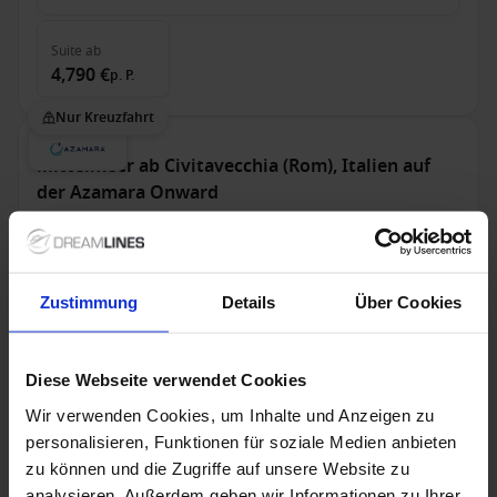
Suite
ab
4,790 €
p. P.
Nur Kreuzfahrt
Mittelmeer ab Civitavecchia (Rom), Italien auf
der Azamara Onward
Ab / An Civitavecchia (Rom)
Azamara Onward
Zustimmung
Details
Über Cookies
Alles Inklusive
Trinkgelder
Bis zu 299 € Bordguthaben
Diese Webseite verwendet Cookies
5 Dez. 2026
17
Nächte
Keine alternativen
Wir verwenden Cookies, um Inhalte und Anzeigen zu
personalisieren, Funktionen für soziale Medien anbieten
Außenkabine
ab
Balkonkabine
ab
Suite
ab
zu können und die Zugriffe auf unsere Website zu
4,539 €
5,219 €
7,809 €
p. P.
p. P.
p. P.
analysieren. Außerdem geben wir Informationen zu Ihrer