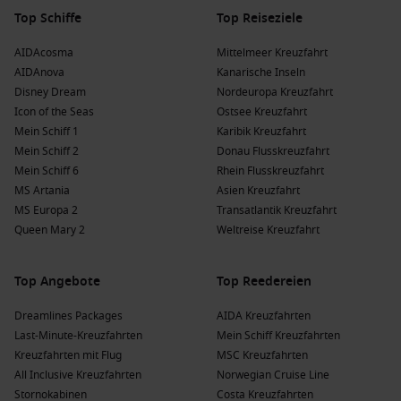
bietet viele antike Ruinen, darunter das Asklepion.
Top Schiffe
Top Reiseziele
Genießen Sie auch die schönen Strände.
AIDAcosma
Mittelmeer Kreuzfahrt
Nafplion,
Griechenland
: Nafplion ist eine der schönsten
AIDAnova
Kanarische Inseln
Städte Griechenlands, berühmt für seine venetianische
Disney Dream
Nordeuropa Kreuzfahrt
Architektur und die Altstadt mit schmalen Gassen.
Icon of the Seas
Ostsee Kreuzfahrt
Besuchen Sie die beeindruckende Festung Palamidi.
Mein Schiff 1
Karibik Kreuzfahrt
Gytheio,
Griechenland
: Gytheio ist ein charmantes
Mein Schiff 2
Donau Flusskreuzfahrt
Hafenstädtchen, bekannt für seine schöne Küste und die
Mein Schiff 6
Rhein Flusskreuzfahrt
Möglichkeit, die faszinierenden Ruinen von Sparta in der
MS Artania
Asien Kreuzfahrt
Nähe zu besuchen.
MS Europa 2
Transatlantik Kreuzfahrt
Kusadasi (
Ephesus
),
Türkei
: Kusadasi ist der
Queen Mary 2
Weltreise Kreuzfahrt
Zugangspunkt zu den Ruinen von Ephesus, einer der
bedeutendsten archäologischen Stätten der Antike,
Top Angebote
Top Reedereien
bekannt für die beeindruckende Bibliothek von Celsus.
Dreamlines Packages
AIDA Kreuzfahrten
Beliebte Reiseziele, die Heraklion (Kreta)
Last-Minute-Kreuzfahrten
Mein Schiff Kreuzfahrten
besuchen
Kreuzfahrten mit Flug
MSC Kreuzfahrten
All Inclusive Kreuzfahrten
Norwegian Cruise Line
Östliches Mittelmeer
: Dieses Gebiet ist berühmt für seine
Stornokabinen
Costa Kreuzfahrten