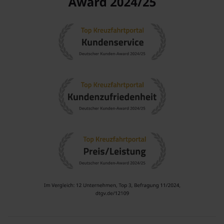
Genießen Sie die venezianische Architektur und die
zahlreichen Geschäfte und Cafés.
Kretische Kulinarik probieren
: Lassen Sie sich von den
Aromen der kretischen Küche verführen, die frische
Zutaten und traditionelle Rezepte in den lokalen
Restaurants bietet.
Besuch der Festung Koules
: Erleben Sie die
Vergangenheit, während Sie die venezianische Festung
besichtigen, die den Hafen von Heraklion überblickt und
eine hervorragende Aussicht auf das Meer bietet.
Häfen, die Sie möglicherweise vor oder nach
Heraklion besuchen
Rhodes,
Griechenland
: Rhodes ist bekannt für seine antike
Geschichte, einschließlich der Stadt und des berühmten
Koloss von
Rhodos
. Erkunden Sie die mittelalterliche
Altstadt und den archäologischen Park.
Kos
,
Griechenland
: Kos, die Geburtsstätte von Hippokrates,