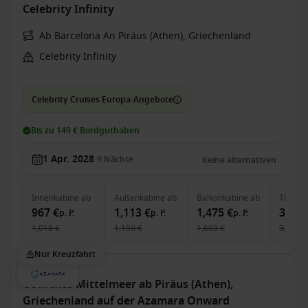
Celebrity Infinity
Ab Barcelona An Piräus (Athen), Griechenland
Celebrity Infinity
Celebrity Cruises Europa-Angebote
Bis zu 149 € Bordguthaben
1 Apr. 2028
9
Nächte
Keine alternativen
Innenkabine
ab
Außenkabine
ab
Balkonkabine
ab
The Ret
967 €
1,113 €
1,475 €
3,780
p. P.
p. P.
p. P.
1,018 €
1,159 €
1,603 €
3,857 €
Nur Kreuzfahrt
Östliches Mittelmeer ab Piräus (Athen),
Griechenland auf der Azamara Onward