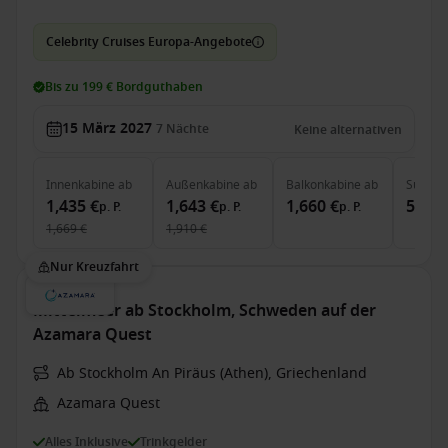
Celebrity Cruises Europa-Angebote
Bis zu 199 € Bordguthaben
15 März 2027
7
Nächte
Keine alternativen
Innenkabine
ab
Außenkabine
ab
Balkonkabine
ab
Suite
a
1,435 €
1,643 €
1,660 €
5,476
p. P.
p. P.
p. P.
1,669 €
1,910 €
Nur Kreuzfahrt
Mittelmeer ab Stockholm, Schweden auf der
Azamara Quest
Ab Stockholm An Piräus (Athen), Griechenland
Azamara Quest
Alles Inklusive
Trinkgelder