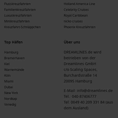
Schönheit, historische Architektur und warmen
Flusskreuzfahrten
Holland America Line
Temperaturen. Es bietet viele fantastische Inseln und
Familienkreuzfahrten
Celebrity Cruises
Küstenstädte wie
Santorin
und
Mykonos
.
Luxuskreuzfahrten
Royal Caribbean
Griechische Inseln
: Die griechischen Inseln sind bekannt
Minikreuzfahrten
nicko cruises
für ihre herrlichen Strände, blühende Kultur und köstliche
Kreuzfahrt-Schnäppchen
Phoenix Kreuzfahrten
Küche. Jedes Eiland hat seinen eigenen Charme und heißt
die Besucher herzlich willkommen.
Top Häfen
Über uns
Mittelmeer
: Das Mittelmeer bietet kulturelle Vielfalt,
wunderschöne Küsten und die Möglichkeit, viele
DREAMLINES.de wird
Hamburg
verschiedene Länder zu erkunden, einschließlich
betrieben von der
Spanien
Bremerhaven
und
Italien
.
Dreamlines GmbH
Kiel
c/o Scaling Spaces,
Warnemünde
Westliches Mittelmeer
: Diese Region bezieht sich auf
Burchardstraße 14
Köln
Länder wie Spanien,
Frankreich
und Italien, die reich an
20095 Hamburg
Miami
Geschichte, Kunst und Gastronomie sind.
Dubai
E-Mail:
info@dreamlines.de
Nordafrika
: Nordafrika, einschließlich
Ägypten
und
New York
Tel.:
040-87406777
Tunesien
, bietet eine faszinierende Mischung aus Kulturen
Nordkap
Tel: 0049 40 209 331 84 (aus
mit historischen Stätten wie den Pyramiden von Gizeh und
Venedig
dem Ausland)
der Medina von Tunis.