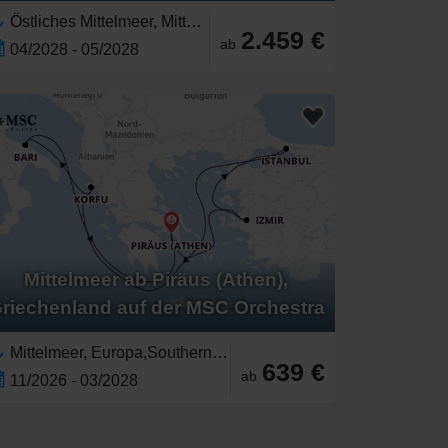
Östliches Mittelmeer, Mittelmeer,Türkei,Europa,Southern Europe,Griechenland,Griechische Inseln
2.459 €
ab
04/2028 - 05/2028
Mittelmeer ab Piräus (Athen),
riechenland auf der MSC Orchestra
Mittelmeer, Europa,Southern Europe,Östliches Mittelmeer,Griechenland,Türkei,Korfu,Griechische Inseln,Adriatisches Meer,Italien,Süditalien,Westliches Mittelmeer
639 €
ab
11/2026 - 03/2028