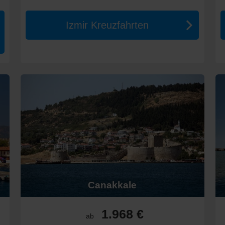
nnen zwischen 3.000 € und mehr als 8.000 € kosten, abhängig von de
Izmir Kreuzfahrten
 Sie auch diese Alternativen in Erwägung ziehen:
eln, die köstliche Küche und die herzliche Kultur der Griechen in Ve
nlandschaften und die charmanten, historischen Städte an der Adria
nden oder erkunden Sie die alte Geschichte, darunter die Ruinen i
 faszinierenden Städten wie Rom und
Venedig
gibt es eine Fülle an Mö
 Stätten in Verbindung mit erholsamen Strandaufenthalten am Roten
es und erleben Sie unvergessliche Abenteuer an einem der faszinieren
Canakkale
1.968 €
ab