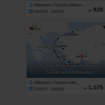
Mittelmeer, Östliches Mittelmeer,Southern Europe,Europa,Türkei,Adriatisches Meer,Kroatien,Griechenland,Dalmatinische Küste,Westliches Mittelmeer,Santorin,Griechische Inseln,Italien
929
ab
09/2026 - 10/2026
Östliches Mittelmeer ab Antalya,
Türkei auf AIDAstella
Mittelmeer, Östliches Mittelmeer,Türkei,Griechenland,Southern Europe,Griechische Inseln,Europa
1.075
ab
10/2027 - 10/2028