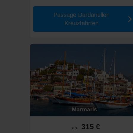
die 1.500 € bis 3.000 € kosten. Luxuskreuzfahrten kö
Alternativen für Kreuzfahrten
Passage Dardanellen
Kreuzfahrten
Wenn Sie eine Kreuzfahrt in die Türkei planen, sollten
Griechenland:
Erleben Sie die atemberaubenden Ins
Kroatien:
Entdecken Sie die beeindruckenden Küste
Zypern:
Entspannen Sie an den wunderschönen Strä
Italien
:
Von der italienischen
Riviera
bis hin zu den
Genuss.
Ägypten
:
Entdecken Sie die Pyramiden und antiken
Buchen Sie Ihre Kreuzfahrt in die Türkei bei Dreamlin
Marmaris
315 €
ab