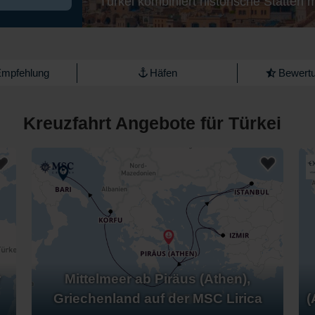
Türkei kombiniert historische Stätten 
Empfehlung
Häfen
Bewertu
Kreuzfahrt Angebote für Türkei
r
Mittelmeer ab Piräus (Athen),
Griechenland auf der MSC Lirica
(