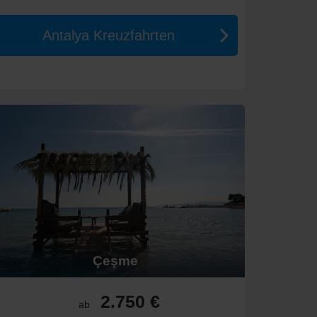
n gewählten Annehmlichkeiten.
Antalya Kreuzfahrten
rbindung mit einer reichhaltigen Geschichte.
küste.
n Paphos.
glichkeiten für kulturelle Erlebnisse und kulinarischen
 Meer.
dsten Reiseziele der Welt!
Çeşme
2.750 €
ab