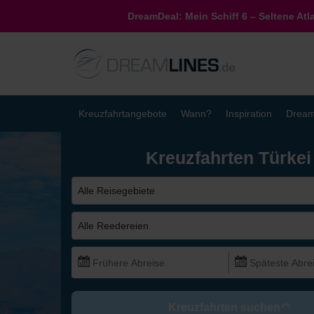
DreamDeal: Mein Schiff 6 – Seltene Atl
Kreuzfahrtangebote
Wann?
Inspiration
Dream
Kreuzfahrten Türkei
Alle Reisegebiete
Alle Reedereien
Kreuzfahrten suchen