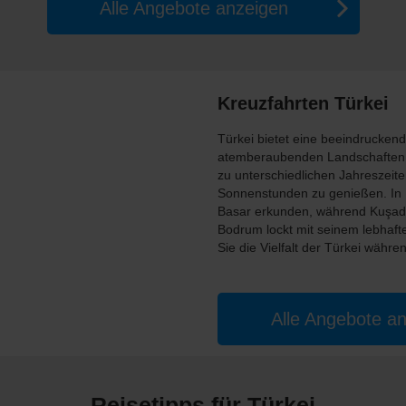
Alle Angebote anzeigen
Kreuzfahrten Türkei
Türkei bietet eine beeindrucken
atemberaubenden Landschaften, di
zu unterschiedlichen Jahreszeit
Sonnenstunden zu genießen. In 
Basar erkunden, während Kuşada
Bodrum lockt mit seinem lebhaf
Sie die Vielfalt der Türkei währ
Alle Angebote a
Reisetipps für Türkei