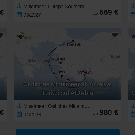
Mittelmeer, Europa,Southern Europe,Östliches Mittelmeer,Griechenland,Türkei,Korfu,Griechische Inseln,Adriatisches Meer,Italien,Süditalien,Westliches Mittelmeer
 €
569 €
ab
03/2027
Östliches Mittelmeer ab Antalya,
Türkei auf AIDAblu
G
Mittelmeer, Östliches Mittelmeer,Türkei,Southern Europe,Griechenland,Europa,Griechische Inseln
 €
980 €
ab
04/2028