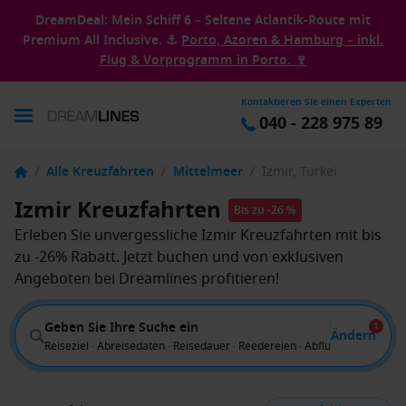
DreamDeal: Mein Schiff 6 – Seltene Atlantik-Route mit
Premium All Inclusive. ⚓
Porto, Azoren & Hamburg – inkl.
Flug & Vorprogramm in Porto. 🍷
Kontaktieren Sie einen Experten
040 - 228 975 89
/
Alle Kreuzfahrten
/
Mittelmeer
/
Izmir, Türkei
Izmir Kreuzfahrten
Bis zu -26 %
Erleben Sie unvergessliche Izmir Kreuzfahrten mit bis
zu -26% Rabatt. Jetzt buchen und von exklusiven
Angeboten bei Dreamlines profitieren!
Geben Sie Ihre Suche ein
1
Ändern
Reiseziel · Abreisedaten · Reisedauer · Reedereien · Abflug von