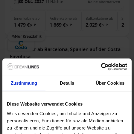
30 Okt. 2027
11
Nächte
Keine alternativen
Innenkabine
ab
Außenkabine
ab
Balkonkabine
ab
Suite
a
1,479 €
1,669 €
2,029 €
2,329
p. P.
p. P.
p. P.
Nur Kreuzfahrt
Mittelmeer ab Barcelona, Spanien auf der Costa
Favolosa
Ab / An Barcelona
Costa Favolosa
Zustimmung
Details
Über Cookies
Vollpension
Trinkgelder
Sonderpreise
Diese Webseite verwendet Cookies
Wir verwenden Cookies, um Inhalte und Anzeigen zu
Bis zu 149 € Bordguthaben
personalisieren, Funktionen für soziale Medien anbieten
zu können und die Zugriffe auf unsere Website zu
27 Okt. 2027
14
Nächte
Keine alternativen