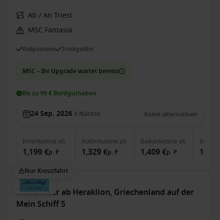
Ab / An Triest
MSC Fantasia
Vollpension
Trinkgelder
MSC – Ihr Upgrade wartet bereits
Bis zu 99 € Bordguthaben
24 Sep. 2026
9
Nächte
Keine alternativen
Innenkabine
ab
Außenkabine
ab
Balkonkabine
ab
Suite
a
1,199 €
1,329 €
1,409 €
1,989
p. P.
p. P.
p. P.
Nur Kreuzfahrt
Mittelmeer ab Heraklion, Griechenland auf der
Mein Schiff 5