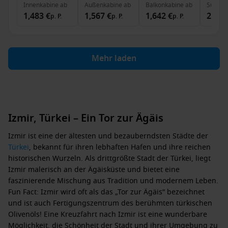
Innenkabine
ab
Außenkabine
ab
Balkonkabine
ab
Suite
a
1,483 €
1,567 €
1,642 €
2,397
p. P.
p. P.
p. P.
Mehr laden
Izmir, Türkei – Ein Tor zur Ägäis
Izmir ist eine der ältesten und bezauberndsten Städte der
Türkei
, bekannt für ihren lebhaften Hafen und ihre reichen
historischen Wurzeln. Als drittgrößte Stadt der Türkei, liegt
Izmir malerisch an der Ägäisküste und bietet eine
faszinierende Mischung aus Tradition und modernem Leben.
Fun Fact: Izmir wird oft als das „Tor zur Ägäis“ bezeichnet
und ist auch Fertigungszentrum des berühmten türkischen
Olivenöls! Eine Kreuzfahrt nach Izmir ist eine wunderbare
Möglichkeit, die Schönheit der Stadt und ihrer Umgebung zu