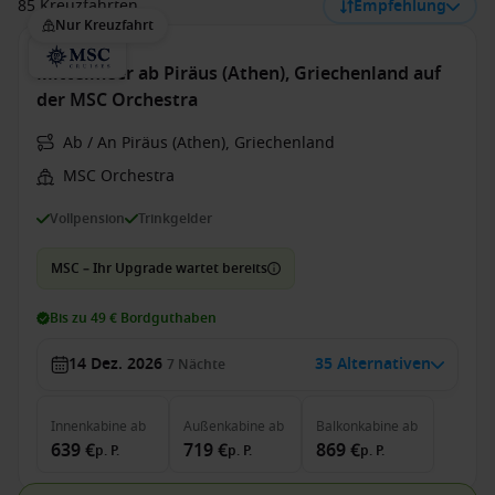
85 Kreuzfahrten
Empfehlung
Nur Kreuzfahrt
Mittelmeer ab Piräus (Athen), Griechenland auf
der MSC Orchestra
Ab / An Piräus (Athen), Griechenland
MSC Orchestra
Vollpension
Trinkgelder
MSC – Ihr Upgrade wartet bereits
Bis zu 49 € Bordguthaben
14 Dez. 2026
35 Alternativen
7
Nächte
Innenkabine
ab
Außenkabine
ab
Balkonkabine
ab
639 €
719 €
869 €
p. P.
p. P.
p. P.