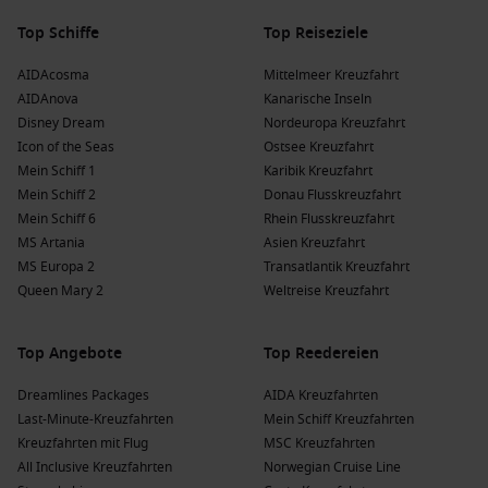
historischen Städte. Entdecken Sie die mit UNESCO-
Welterbestätten geschützten Orte und genießen Sie die
Top Schiffe
Top Reiseziele
herrliche Natur.
AIDAcosma
Mittelmeer Kreuzfahrt
AIDAnova
Kanarische Inseln
Beliebte Reedereien und ihre Schiffe, die Izmir
Disney Dream
Nordeuropa Kreuzfahrt
besuchen
Icon of the Seas
Ostsee Kreuzfahrt
Mein Schiff 1
Karibik Kreuzfahrt
Costa Kreuzfahrten
: Costa Kreuzfahrten hat eine Flotte von
Mein Schiff 2
Donau Flusskreuzfahrt
9 Schiffen, von denen 2 Izmir ansteuern:
Costa Fortuna
Mein Schiff 6
Rhein Flusskreuzfahrt
und
Costa Fascinosa
. Diese Reederei bietet ein
MS Artania
Asien Kreuzfahrt
ausgezeichnetes Freizeitangebot und kulinarische Vielfalt,
MS Europa 2
Transatlantik Kreuzfahrt
häufig abfahrend von Athen oder Istanbul.
Queen Mary 2
Weltreise Kreuzfahrt
MSC Cruises
: MSC Cruises hat eine Flotte von 23 Schiffen,
von denen 2 Izmir besuchen:
MSC Sinfonia
und
MSC
Fantasia
. Die MSC-Reederei ist bekannt für ihre
Top Angebote
Top Reedereien
familienfreundlichen Angebote und hervorragenden
Dreamlines Packages
AIDA Kreuzfahrten
Service, oft abfahrend von Athen oder
Bari
.
Last-Minute-Kreuzfahrten
Mein Schiff Kreuzfahrten
AIDA Kreuzfahrten
: AIDA hat eine Flotte von 11 Schiffen,
Kreuzfahrten mit Flug
MSC Kreuzfahrten
von denen 1 Izmir ansteuert:
AIDAstella
. Diese Reederei ist
All Inclusive Kreuzfahrten
Norwegian Cruise Line
bekannt für ihre entspannte Atmosphäre, häufig