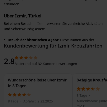
erkunden.
Über Izmir, Türkei
Bei einem Besuch in Izmir erwarten Sie zahlreiche Aktivitäten
und Sehenswürdigkeiten:
Besuch der historischen Agora
: Diese Ruinen aus der
Kundenbewertung für Izmir Kreuzfahrten
Antike zeugen von Izmirs Geschichtsträchtigkeit und sind
ein Muss für Geschichtsinteressierte.
Kultur in Kordon
: Die Kordon-Promenade lädt zu einem
2.8
entspannenden Spaziergang ein, wo Sie Kaffee in einem
Basierend auf 32 Kundenbewertungen
der vielen Cafés genießen können und einen schönen Blick
auf das Meer haben.
Wunderschöne Reise über Izmir
8-tägige Kreuzfa
Die Burg von Kadifekale
: Ein Besuch der historischen Burg
in 8 Tagen
bietet atemberaubende Ausblicke auf die Stadt und die
Bucht von Izmir. Hier können Sie die beeindruckenden
8 Tage
•
Mauern erkunden.
Außenkabine Junior
8 Tage
Abfahrt: 2.22.2025
•
Lokale Märkte entdecken
: Besuchen Sie den historischen
OM1):