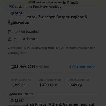
Bestpreisgarantie Plus
Kreuzfahrt mit Flug, Hotel, Ausflüge
MSC Orchestra - Zwischen Bosporusglanz &
Ägäisweiten
Ab / An Istanbul
MSC Orchestra
Dreamlines Package
Zug zum Flug
Getränke
Vollpension
Trinkgelder
23 Nov. 2026
2 Alternativen
9
Nächte
Innenkabine
ab
Außenkabine
ab
Balkonkabine
ab
1,399 €
1,499 €
1,649 €
p. P.
p. P.
p. P.
Nur Kreuzfahrt
Mittelmeer ab Piräus (Athen), Griechenland auf