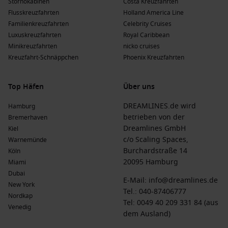
Stornokabinen
Costa Kreuzfahrten
abfahrend von
Antalya
.
Flusskreuzfahrten
Holland America Line
Norwegian Cruise Line
: Norwegian Cruise Line hat eine
Familienkreuzfahrten
Celebrity Cruises
Flotte von 21 Schiffen, von denen 1 Izmir besucht:
Luxuskreuzfahrten
Royal Caribbean
Norwegian Viva
. Diese Reederei bietet ein vielfältiges
Minikreuzfahrten
nicko cruises
Unterhaltungsangebot und Flexibilität bei der Auswahl, oft
Kreuzfahrt-Schnäppchen
Phoenix Kreuzfahrten
abfahrend von Athen.
Top Häfen
Über uns
Die Vorteile einer Kreuzfahrt nach Izmir, Türkei
im Laufe des Jahres
DREAMLINES.de wird
Hamburg
betrieben von der
Bremerhaven
Frühling
(
März
,
April
,
Mai
)
: Temperaturen liegen zwischen
Dreamlines GmbH
Kiel
10 °C und 20 °C. Diese schöne Zeit ist ideal für Sightseeing
c/o Scaling Spaces,
Warnemünde
und das Erkunden von Sehenswürdigkeiten, da das Wetter
Burchardstraße 14
Köln
angenehm ist.
20095 Hamburg
Miami
Sommer
(
Juni
,
Juli
,
August
)
: Sommertemperaturen
Dubai
E-Mail:
info@dreamlines.de
erreichen bis zu 35 °C. Perfekt für Strandurlauber und
New York
Tel.:
040-87406777
Wassersportler, bietet diese Saison viele Möglichkeiten für
Nordkap
Tel: 0049 40 209 331 84 (aus
Outdoor-Aktivitäten.
Venedig
dem Ausland)
Herbst
(
September
,
Oktober
,
November
)
: Temperaturen