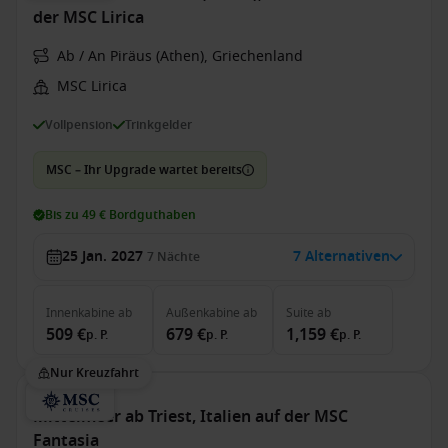
der MSC Lirica
Ab / An Piräus (Athen), Griechenland
MSC Lirica
Vollpension
Trinkgelder
MSC – Ihr Upgrade wartet bereits
Bis zu 49 € Bordguthaben
25 Jan. 2027
7 Alternativen
7
Nächte
Innenkabine
ab
Außenkabine
ab
Suite
ab
509 €
679 €
1,159 €
p. P.
p. P.
p. P.
Nur Kreuzfahrt
Mittelmeer ab Triest, Italien auf der MSC
Fantasia