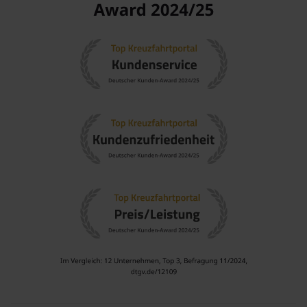
Östliches Mittelmeer
: Diese Region ist bekannt für ihre
atemberaubenden Küstenlinien und kulturellen
Sehenswürdigkeiten. Eine Kreuzfahrt im östlichen
Mittelmeer ermöglicht es Reisenden, die Vielfalt der
verschiedenen Länder zu erfahren.
Mittelmeer
: Ein klassische Kreuzfahrtziel, das für
hervorragende Strände, köstliches Essen und die
atemberaubenden Landschaften von vielen Ländern
bekannt ist. Die Schönheit des Mittelmeers zieht immer
mehr Reisende an.
Griechische Inseln
: Eine Gruppe von atemberaubenden
Inseln, die malerische Dörfer und faszinierende Strände
bieten. Erkunden Sie die einzelnen Inseln und ihre
einzigartige Kultur.
Westliches Mittelmeer
: Diese Region vereint die
historischen Schätze Spaniens, Frankreichs und Italiens.
Kreuzfahrten im westlichen Mittelmeer bieten eine
beeindruckende Vielfalt an Erlebnissen.
Kroatien
: Berühmt für ihre dramatische Küste und