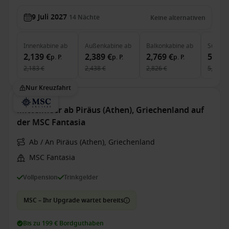
9 Juli 2027
14
Nächte
Keine alternativen
Innenkabine
ab
Außenkabine
ab
Balkonkabine
ab
Suite
a
2,139 €
2,389 €
2,769 €
5,289
p. P.
p. P.
p. P.
2,183 €
2,438 €
2,826 €
5,397 €
Nur Kreuzfahrt
Mittelmeer ab Piräus (Athen), Griechenland auf
der MSC Fantasia
Ab / An Piräus (Athen), Griechenland
MSC Fantasia
Vollpension
Trinkgelder
MSC – Ihr Upgrade wartet bereits
Bis zu 199 € Bordguthaben