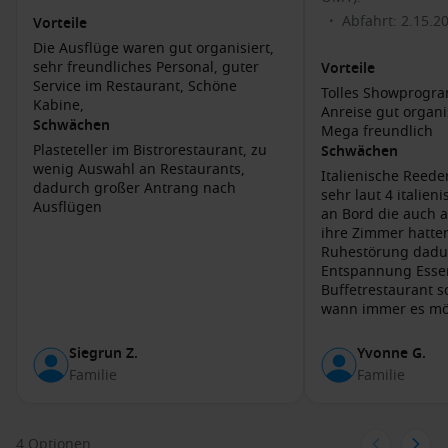
Kemeralti-Markt, wo Sie einheimische Produkte,
Abfahrt: 2.15.2
•
Vorteile
Kunsthandwerk und köstliche Snacks finden können. Ein
Die Ausflüge waren gut organisiert,
echtes Erlebnis der türkischen Kultur!
sehr freundliches Personal, guter
Vorteile
Ferien auf den nahegelegenen Stränden
: Für
Service im Restaurant, Schöne
Tolles Showprogr
Strandliebhaber sind die Strände in der Nähe von Izmir,
Kabine,
Anreise gut organisiert P
wie Cesme und Alacati, leicht erreichbar und perfekt für
Schwächen
Mega freundlich
unschlagbare Entspannung.
Plasteteller im Bistrorestaurant, zu
Schwächen
wenig Auswahl an Restaurants,
Italienische Reeder
dadurch großer Antrang nach
Häfen, die Sie möglicherweise vor oder nach
sehr laut 4 italienische Schulklassen
Ausflügen
an Bord die auch 
Izmir besuchen
ihre Zimmer hatte
Ruhestörung dadu
Istanbul
,
Türkei
: Die pulsierende Hauptstadt mit einer
Entspannung Essenskultur im
reichen Geschichte, bekannt für ihre beeindruckenden
Buffetrestaurant s
Sehenswürdigkeiten.
wann immer es mö
Top-Aktivitäten: Besuchen Sie die Hagia Sophia und die
normalen Restaura
Blaue Moschee sowie die Märkte von Grand Bazaar.
gegangen
Siegrun Z.
Yvonne G.
Piraeus (
Familie
Athen
),
Griechenland
: Der Hauptseehafen von
Familie
Athen, der eine Vielzahl von kulturellen Schätzen bietet.
Top-Aktivitäten: Besichtigen Sie die Akropolis und
genießen Sie die griechische Küche in einem der vielen
4 Optionen