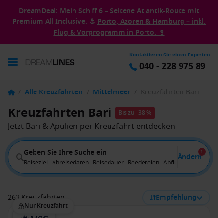
DreamDeal: Mein Schiff 6 – Seltene Atlantik-Route mit
Premium All Inclusive. ⚓
Porto, Azoren & Hamburg – inkl.
Flug & Vorprogramm in Porto. 🍷
Kontaktieren Sie einen Experten
040 - 228 975 89
/
Alle Kreuzfahrten
/
Mittelmeer
/
Kreuzfahrten Bari
Kreuzfahrten Bari
Bis zu -38 %
Jetzt Bari & Apulien per Kreuzfahrt entdecken
Geben Sie Ihre Suche ein
1
Ändern
Reiseziel · Abreisedaten · Reisedauer · Reedereien · Abflug von
263 Kreuzfahrten
Empfehlung
Nur Kreuzfahrt