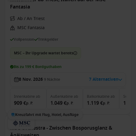
Fantasia
Ab / An Triest
MSC Fantasia
Vollpension
Trinkgelder
MSC – Ihr Upgrade wartet bereits
Bis zu 199 € Bordguthaben
8 Nov. 2026
7 Alternativen
9
Nächte
Innenkabine
ab
Außenkabine
ab
Balkonkabine
ab
Suite
a
909 €
1.049 €
1.119 €
1.759
p. P.
p. P.
p. P.
Kreuzfahrt mit Flug, Hotel, Ausflüge
MSC Orchestra - Zwischen Bosporusglanz &
Ägäisweiten