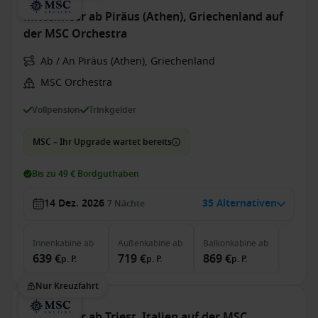
Mittelmeer ab Piräus (Athen), Griechenland auf
der MSC Orchestra
Ab / An Piräus (Athen), Griechenland
MSC Orchestra
Vollpension
Trinkgelder
MSC – Ihr Upgrade wartet bereits
Bis zu 49 € Bordguthaben
14 Dez. 2026
35 Alternativen
7
Nächte
Innenkabine
ab
Außenkabine
ab
Balkonkabine
ab
639 €
719 €
869 €
p. P.
p. P.
p. P.
Nur Kreuzfahrt
Mittelmeer ab Triest, Italien auf der MSC