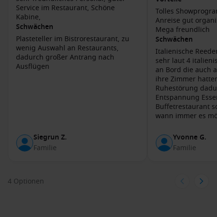
werden.
Service im Restaurant, Schöne
Tolles Showprogr
Kabine,
Anreise gut organisiert P
Kultur erleben
: Erkunden Sie das Castello Normanno-
Schwächen
Mega freundlich
Svevo, eine beeindruckende Burg aus dem 12.
Plasteteller im Bistrorestaurant, zu
Schwächen
Jahrhundert, die einen grandiosen Blick über die Stadt
wenig Auswahl an Restaurants,
Italienische Reeder
bietet.
dadurch großer Antrang nach
sehr laut 4 italienische Schulklassen
Ausflügen
an Bord die auch 
Häfen, die Sie möglicherweise vor oder nach
ihre Zimmer hatte
Ruhestörung dadu
Bari besuchen
Entspannung Essenskultur im
Kotor
,
Montenegro
: Eine historische Stadt in einer
Buffetrestaurant s
wann immer es mö
spektakulären Bucht.
normalen Restaura
Top-Aktivitäten: Erkunden Sie die Altstadt und das
gegangen
Siegrun Z.
Yvonne G.
beeindruckende San Giovanni Fort für herrliche
Familie
Familie
Aussichten.
Dubrovnik
,
Kroatien
: Berühmt für seine gut erhaltene
Altstadt und die prachtvollen Stadtmauern.
4 Optionen
Top-Aktivitäten: Besichtigen Sie die Stadtmauer von
Dubrovnik
und besuchen Sie den Stradun, die Hauptstraße
der Stadt.