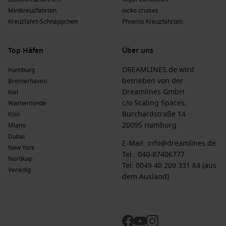
bietet elegante Kreuzfahrterlebnisse mit hohem Service-
Minikreuzfahrten
nicko cruises
Standard; häufige Abfahrten erfolgen von
Barcelona
oder
Kreuzfahrt-Schnäppchen
Phoenix Kreuzfahrten
Athen
.
Top Häfen
Über uns
Die Vorteile einer Kreuzfahrt nach Bari zu
verschiedenen Zeiten des Jahres
DREAMLINES.de wird
Hamburg
betrieben von der
Bremerhaven
Frühling
(
März
,
April
,
Mai
)
: Temperaturen zwischen 10 °C
Dreamlines GmbH
Kiel
und 25 °C. Eine ideale Zeit, um die Stadt zu erkunden, mit
c/o Scaling Spaces,
Warnemünde
blühender Natur und mildem Klima.
Burchardstraße 14
Köln
Sommer
(
Juni
,
Juli
,
August
)
: Temperaturen zwischen 20 °C
20095 Hamburg
Miami
und 34 °C. Diese Zeit ist ideal für Strandbesuche und das
Dubai
E-Mail:
info@dreamlines.de
Genießen der mediterranen Sonne.
New York
Tel.:
040-87406777
Herbst
(
September
,
Oktober
,
November
)
: Temperaturen
Nordkap
Tel: 0049 40 209 331 84 (aus
zwischen 13 °C und 28 °C. Mildes Wetter und weniger
Venedig
dem Ausland)
Touristen machen den Herbst optimal für Erkundungen.
Winter
(
Dezember
,
Januar
,
Februar
)
: Temperaturen
zwischen 5 °C und 15 °C. Diese Zeit ist kühler, aber perfekt
für kulturelle Erlebnisse und um die lokale Atmosphäre zu