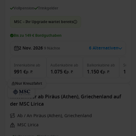
Vollpension
Trinkgelder
MSC – Ihr Upgrade wartet bereits
Bis zu 149 € Bordguthaben
2 Nov. 2026
6 Alternativen
9
Nächte
Innenkabine
ab
Außenkabine
ab
Balkonkabine
ab
Suite
a
991 €
1.075 €
1.150 €
1.768
p. P.
p. P.
p. P.
Nur Kreuzfahrt
Mittelmeer ab Piräus (Athen), Griechenland auf
der MSC Lirica
Ab / An Piräus (Athen), Griechenland
MSC Lirica