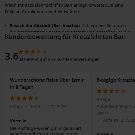
Wenn Ihr Kreuzfahrtschiff in Bari anlegt, erwartet Sie eine
Fülle an Attraktionen und Aktivitäten:
Besuch der Altstadt (Bari Vecchia)
: Schlendern Sie durch
die gepflasterten Gassen der Altstadt und genießen Sie die
Kundenbewertung für Kreuzfahrten Bari
historische Architektur, darunter die beeindruckende
Kathedrale von Bari und die Basilika von San Nicola.
3.6
Entspannung am Strand
: Bari hat mehrere Strände, die
Basierend auf 564 Kundenbewertungen
sich perfekt für einen entspannten Tag unter der
Mittelmeersonne eignen, insbesondere der Pane e
Pomodoro Strand.
Wunderschöne Reise über Izmir
8-tägige Kreuzfa
Traditionelle apulische Küche
: Probieren Sie lokale
in 8 Tagen
Spezialitäten wie Orecchiette-Nudeln und frische
Meeresfrüchte in einem der regionalen Restaurants. Die
8 Tage
•
frischen Zutaten und die traditionelle Zubereitung werden
Außenkabine Junior
8 Tage
Abfahrt: 2.22.2025
•
Sie überzeugen.
OM1):
Marktbesuch
: Besuchen Sie den Mercato del Pesce, einen
Abfahrt: 2.15.2
•
Vorteile
der lebhaftesten Fischmärkte der Stadt, wo frische
Die Ausflüge waren gut organisiert,
Meeresfrüchte und lokale Köstlichkeiten angeboten
sehr freundliches Personal, guter
Vorteile