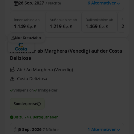
26 Sep. 2027
6 Alternativen
7
Nächte
Innenkabine
ab
Außenkabine
ab
Balkonkabine
ab
Suite
a
1.149 €
1.219 €
1.469 €
2.749
p. P.
p. P.
p. P.
Nur Kreuzfahrt
Mittelmeer ab Marghera (Venedig) auf der Costa
Deliziosa
Ab / An Marghera (Venedig)
Costa Deliziosa
Vollpension
Trinkgelder
Sonderpreise
Bis zu 74 € Bordguthaben
5 Sep. 2026
1 Alternativen
7
Nächte