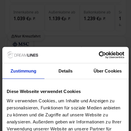
Innenkabine
ab
Außenkabine
ab
Balkonkabine
ab
Suite
a
1.039 €
1.139 €
1.239 €
1.659
p. P.
p. P.
p. P.
1.765 €
Nur Kreuzfahrt
Mittelmeer ab Triest, Italien auf der MSC
Fantasia
Ab / An Triest
Zustimmung
Details
Über Cookies
MSC Fantasia
Vollpension
Trinkgelder
Diese Webseite verwendet Cookies
Wir verwenden Cookies, um Inhalte und Anzeigen zu
MSC – Ihr Upgrade wartet bereits
personalisieren, Funktionen für soziale Medien anbieten
Bis zu 99 € Bordguthaben
zu können und die Zugriffe auf unsere Website zu
analysieren. Außerdem geben wir Informationen zu Ihrer
24 Sep. 2026
9
Nächte
Keine alternativen
Verwendung unserer Website an unsere Partner für