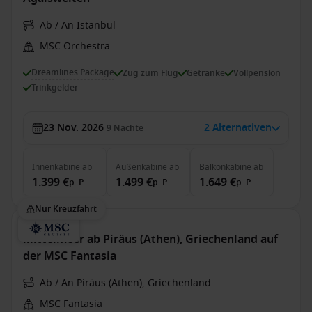
Ab / An Istanbul
MSC Orchestra
Dreamlines Package
Zug zum Flug
Getränke
Vollpension
Trinkgelder
23 Nov. 2026
2 Alternativen
9
Nächte
Innenkabine
ab
Außenkabine
ab
Balkonkabine
ab
1.399 €
1.499 €
1.649 €
p. P.
p. P.
p. P.
Nur Kreuzfahrt
Mittelmeer ab Piräus (Athen), Griechenland auf
der MSC Fantasia
Ab / An Piräus (Athen), Griechenland
MSC Fantasia