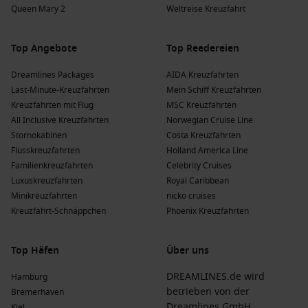
Quebec
City,
Kanada
: Diese UNESCO-Weltkulturerbestadt
Queen Mary 2
Weltreise Kreuzfahrt
ist bekannt für ihre alte Festung und charmanten Straßen.
Genießen Sie die europäische Atmosphäre und die
Top Angebote
Top Reedereien
exquisite Gastronomie.
Dreamlines Packages
AIDA Kreuzfahrten
Beliebte Regionen, die Kreuzfahrten nach Saint
Last-Minute-Kreuzfahrten
Mein Schiff Kreuzfahrten
John (New Brunswick) besuchen
Kreuzfahrten mit Flug
MSC Kreuzfahrten
All Inclusive Kreuzfahrten
Norwegian Cruise Line
Eine Kreuzfahrt nach Saint John führt häufig durch
Stornokabinen
Costa Kreuzfahrten
verschiedene faszinierende Regionen:
Flusskreuzfahrten
Holland America Line
Familienkreuzfahrten
Celebrity Cruises
Neuengland
: Diese Region ist bekannt für ihre
Luxuskreuzfahrten
Royal Caribbean
malerischen Küsten, historischen Städte und köstliche
Minikreuzfahrten
nicko cruises
Meeresfrüchte, die Sie auf Ihrer Reise entdecken können.
Kreuzfahrt-Schnäppchen
Phoenix Kreuzfahrten
USA Ostküste
: Ziehen Sie in Betracht, die
atemberaubenden Landschaften, historischen Stätten und
Top Häfen
Über uns
kulturellen Erlebnisse zu genießen, die diese Region zu
bieten hat.
DREAMLINES.de wird
Hamburg
Arktis
: Diese Region lockt Abenteuerlustige und
betrieben von der
Bremerhaven
Naturliebhaber mit unberührter Wildnis und einzigartigen
Dreamlines GmbH
Kiel