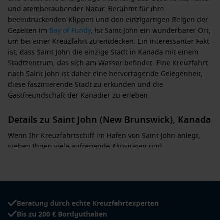
und atemberaubender Natur. Berühmt für ihre
beeindruckenden Klippen und den einzigartigen Reigen der
Gezeiten im
Bay of Fundy
, ist Saint John ein wunderbarer Ort,
um bei einer Kreuzfahrt zu entdecken. Ein interessanter Fakt
ist, dass Saint John die einzige Stadt in Kanada mit einem
Stadtzentrum, das sich am Wasser befindet. Eine Kreuzfahrt
nach Saint John ist daher eine hervorragende Gelegenheit,
diese faszinierende Stadt zu erkunden und die
Gastfreundschaft der Kanadier zu erleben.
Details zu Saint John (New Brunswick), Kanada
Wenn Ihr Kreuzfahrtschiff im Hafen von Saint John anlegt,
stehen Ihnen viele aufregende Aktivitäten und
Sehenswürdigkeiten zur Verfügung:
Besuch der Reversing Falls: Erleben Sie das spektakuläre
Schauspiel der Falls, wo das Wasser durch die Gezeiten in
entgegengesetzte Richtungen fließt. Besonderes Highlight
Beratung durch echte Kreuzfahrtexperten
sind die Bootsfahrten, die Ihnen einen aufregenden Blick
Bis zu 200 € Bordguthaben