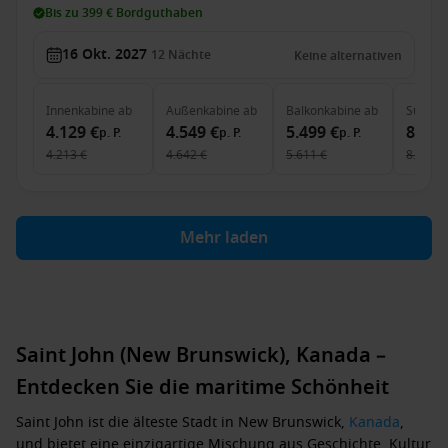
Bis zu 399 € Bordguthaben
16 Okt. 2027
12
Nächte
Keine alternativen
Innenkabine
ab
Außenkabine
ab
Balkonkabine
ab
Suite
a
4.129 €
4.549 €
5.499 €
8.689
p. P.
p. P.
p. P.
4.213 €
4.642 €
5.611 €
8.866 €
Mehr laden
Saint John (New Brunswick), Kanada –
Entdecken Sie die maritime Schönheit
Saint John ist die älteste Stadt in New Brunswick,
Kanada
,
und bietet eine einzigartige Mischung aus Geschichte, Kultur