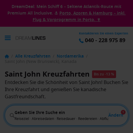
DreamDeal: Mein Schiff 6 – Seltene Atlantik-Route mit
Premium All Inclusive. ⚓
Porto, Azoren & Hamburg – inkl.
Flug & Vorprogramm in Porto. 🍷
Kontaktieren Sie einen Experten
040 - 228 975 89
/
Alle Kreuzfahrten
/
Nordamerika
/
Saint John (New Brunswick), Kanada
Saint John Kreuzfahrten
Bis zu -13 %
Entdecken Sie die Schönheit von Saint John! Buchen Sie
Ihre Kreuzfahrt und genießen Sie kanadische
Gastfreundschaft.
Geben Sie Ihre Suche ein
1
Ändern
Reiseziel · Abreisedaten · Reisedauer · Reedereien · Abflug von