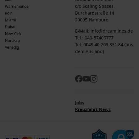
Tierarten.
c/o Scaling Spaces,
Warnemünde
Burchardstraße 14
Köln
Kanada
: Erkunden Sie die vielseitige Natur, von den Rocky
20095 Hamburg
Miami
Mountains bis zu den hügeligen Weinregionen, und
Dubai
entdecken Sie die reiche Geschichte des Landes.
E-Mail:
info@dreamlines.de
New York
Nordamerika
: Diese weitreichende Region bietet eine
Tel.:
040-87406777
Nordkap
breite Palette von Attraktionen, von natürlichen Wundern
Tel: 0049 40 209 331 84 (aus
Venedig
bis hin zu kulturellen Schätzen, die auf jeden Reisenden
dem Ausland)
warten.
Kreuzfahrtlinien nach Saint John (New
Brunswick), Kanada
Royal Caribbean
: Diese Reederei hat eine Flotte von 29
Schiffen, von denen 4 nach Saint John fahren, darunter
Jobs
Brilliance of the Seas
und
Liberty of the Seas
. Oft beginnen
Kreuzfahrt News
die Kreuzfahrten von
Cape Liberty
oder Boston.
Celebrity Cruises
: Diese Reederei hat 17 Schiffe in der
Flotte, wobei
Celebrity Silhouette
nach Saint John fährt und
meist von Boston ablegt.