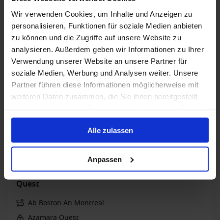
Transpazifik ab Boston, USA auf der Le Bellot
Wir verwenden Cookies, um Inhalte und Anzeigen zu
Ab / An Boston
personalisieren, Funktionen für soziale Medien anbieten
Le Bellot
zu können und die Zugriffe auf unsere Website zu
analysieren. Außerdem geben wir Informationen zu Ihrer
Alles Inklusive
Wi-Fi
Verwendung unserer Website an unsere Partner für
soziale Medien, Werbung und Analysen weiter. Unsere
Bis zu 749 € Bordguthaben
Partner führen diese Informationen möglicherweise mit
9 Okt. 2027
11
Nächte
Keine alternativen
weiteren Daten zusammen, die Sie ihnen bereitgestellt
haben oder die sie im Rahmen Ihrer Nutzung der Dienste
gesammelt haben.
Balkonkabine
ab
Suite
ab
Alle zulassen
9.750 €
16.410 €
p. P.
p. P.
Nur Kreuzfahrt
Anpassen
Neuengland ab Boston, USA auf der Azamara
Quest
Ab Boston An Montreal
Azamara Quest