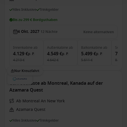
Alles Inklusive
Trinkgelder
Bis zu 299 € Bordguthaben
4 Okt. 2027
12
Nächte
Keine alternativen
Innenkabine
ab
Außenkabine
ab
Balkonkabine
ab
Suite
a
4.129 €
4.549 €
5.499 €
7.979
p. P.
p. P.
p. P.
4.213 €
4.642 €
5.611 €
8.142 €
Nur Kreuzfahrt
USA Ostküste ab Montreal, Kanada auf der
Azamara Quest
Ab Montreal An New York
Azamara Quest
Alles Inklusive
Trinkgelder