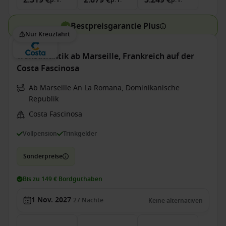
2.319 €
2.879 €
3.249 €
p. P.
p. P.
p. P.
Bestpreisgarantie Plus
Nur Kreuzfahrt
Transatlantik ab Marseille, Frankreich auf der
Costa Fascinosa
Ab Marseille An La Romana, Dominikanische
Republik
Costa Fascinosa
Vollpension
Trinkgelder
Sonderpreise
Bis zu 149 € Bordguthaben
1 Nov. 2027
27
Nächte
Keine alternativen