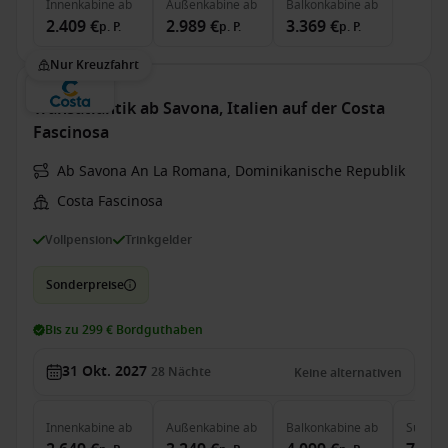
Innenkabine
ab
Außenkabine
ab
Balkonkabine
ab
2.409 €
2.989 €
3.369 €
p. P.
p. P.
p. P.
Nur Kreuzfahrt
Transatlantik ab Savona, Italien auf der Costa
Fascinosa
Ab Savona An La Romana, Dominikanische Republik
Costa Fascinosa
Vollpension
Trinkgelder
Sonderpreise
Bis zu 299 € Bordguthaben
31 Okt. 2027
28
Nächte
Keine alternativen
Innenkabine
ab
Außenkabine
ab
Balkonkabine
ab
Suite
a